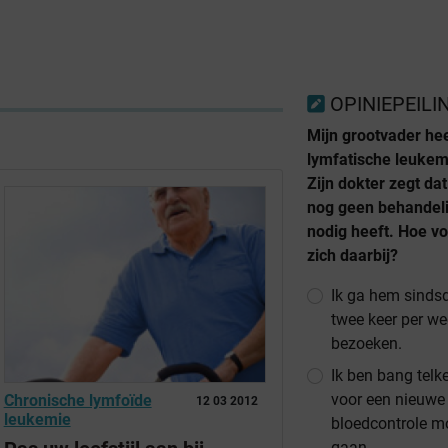
OPINIEPEILI
Mijn grootvader he
lymfatische leukem
Zijn dokter zegt dat
nog geen behandel
nodig heeft. Hoe vo
zich daarbij?
Ik ga hem sinds
twee keer per w
bezoeken.
Ik ben bang telke
voor een nieuwe
Chronische lymfoïde
12 03 2012
leukemie
bloedcontrole m
gaan.