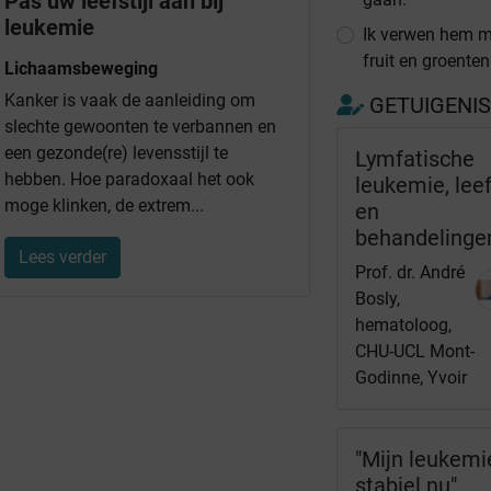
Pas uw leefstijl aan bij
leukemie
Ik verwen hem m
fruit en groenten
Lichaamsbeweging
Kanker is vaak de aanleiding om
GETUIGENI
slechte gewoonten te verbannen en
een gezonde(re) levensstijl te
Lymfatische
hebben. Hoe paradoxaal het ook
leukemie, leef
moge klinken, de extrem...
en
behandelinge
Lees verder
Prof. dr. André
Bosly,
hematoloog,
CHU-UCL Mont-
Godinne, Yvoir
"Mijn leukemi
stabiel nu"