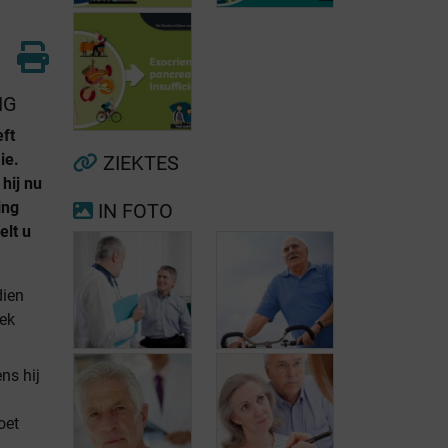
NG
Voorkamerfibrillatie
Menopauze
eft
ie.
ZIEKTES
 hij nu
ing
IN FOTO
Exocriene
elt u
pancreas-
insufficiëntie
dien
eek
ns hij
Lymfoïde
oet
leukemie:
Pas uw leefstijl