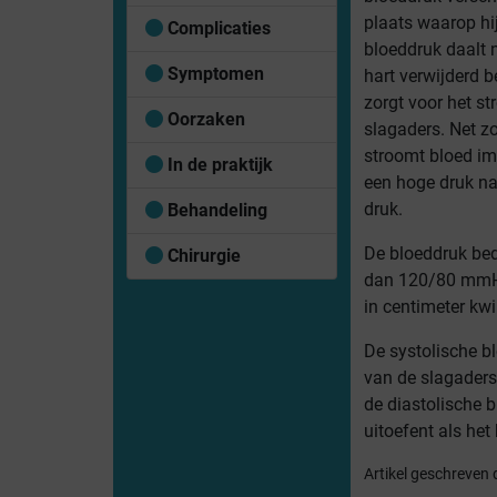
plaats waarop hi
Complicaties
bloeddruk daalt 
Symptomen
hart verwijderd b
zorgt voor het st
Oorzaken
slagaders. Net zo
stroomt bloed i
In de praktijk
een hoge druk na
druk.
Behandeling
De bloeddruk bed
Chirurgie
dan 120/80 mmHg 
in centimeter kw
De systolische bl
van de slagaders 
de diastolische 
uitoefent als het 
Artikel geschreven 