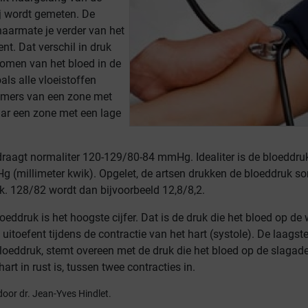
j wordt gemeten. De
naarmate je verder van het
ent. Dat verschil in druk
romen van het bloed in de
als alle vloeistoffen
mmers van een zone met
ar een zone met een lage
raagt normaliter 120-129/80-84 mmHg. Idealiter is de bloeddruk
(millimeter kwik). Opgelet, de artsen drukken de bloeddruk so
ik. 128/82 wordt dan bijvoorbeeld 12,8/8,2.
oeddruk is het hoogste cijfer. Dat is de druk die het bloed op de
uitoefent tijdens de contractie van het hart (systole). De laagste
bloeddruk, stemt overeen met de druk die het bloed op de slagad
hart in rust is, tussen twee contracties in.
door dr. Jean-Yves Hindlet.