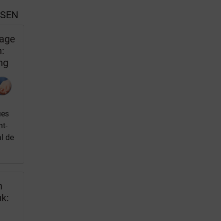
SSEN
lage
:
ng
ues
nt-
l de
n
k:
k