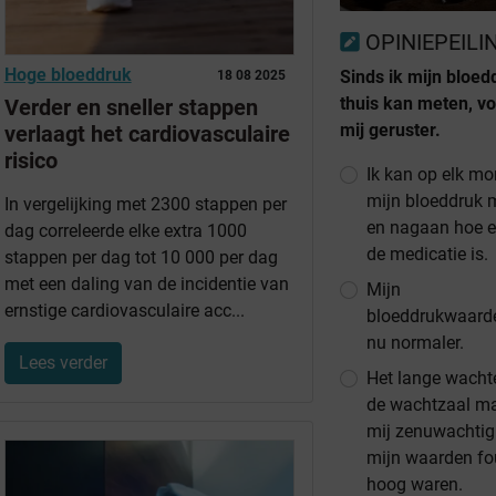
OPINIEPEILI
Hoge bloeddruk
Sinds ik mijn bloed
18 08 2025
thuis kan meten, vo
Verder en sneller stappen
mij geruster.
verlaagt het cardiovasculaire
risico
Ik kan op elk m
mijn bloeddruk 
In vergelijking met 2300 stappen per
en nagaan hoe ef
dag correleerde elke extra 1000
de medicatie is.
stappen per dag tot 10 000 per dag
met een daling van de incidentie van
Mijn
ernstige cardiovasculaire acc...
bloeddrukwaarde
nu normaler.
Lees verder
Het lange wacht
de wachtzaal m
mij zenuwachtig
mijn waarden fo
hoog waren.