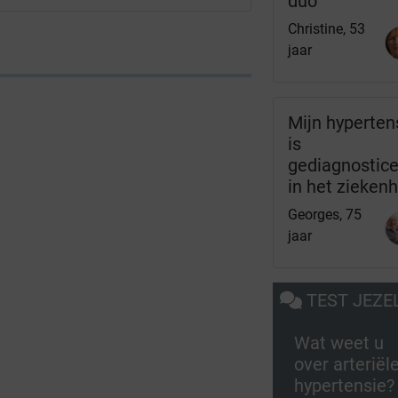
duo
Christine, 53
jaar
Mijn hyperten
is
gediagnostic
in het ziekenh
Georges, 75
jaar
TEST JEZE
Wat weet u
over arteriël
hypertensie?