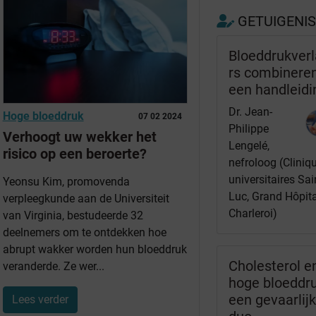
GETUIGENI
Bloeddrukver
rs combineren
een handleidi
Dr. Jean-
Hoge bloeddruk
07 02 2024
Philippe
Verhoogt uw wekker het
Lengelé,
risico op een beroerte?
nefroloog (Cliniq
universitaires Sai
Yeonsu Kim, promovenda
Luc, Grand Hôpita
verpleegkunde aan de Universiteit
Charleroi)
van Virginia, bestudeerde 32
deelnemers om te ontdekken hoe
abrupt wakker worden hun bloeddruk
Cholesterol e
veranderde. Ze wer...
hoge bloeddru
een gevaarlij
Lees verder