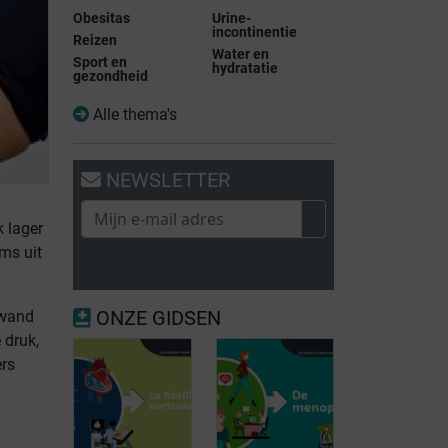
Obesitas
Urine-
incontinentie
Reizen
Water en
Sport en
hydratatie
gezondheid
Alle thema's
NEWSLETTER
 lager
ms uit
ONZE GIDSEN
 wand
 druk,
ers