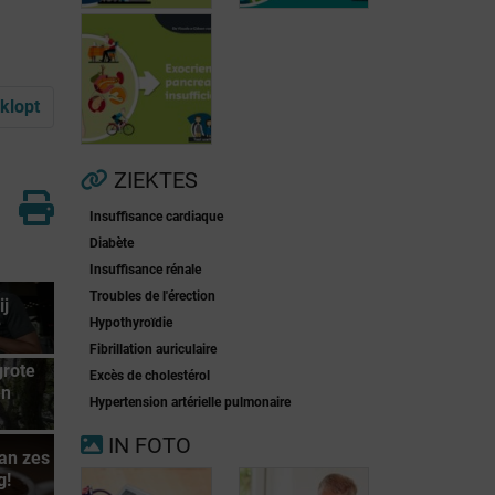
klopt
Voorkamerfibrillatie
Menopauze
ZIEKTES
Insuffisance cardiaque
Exocriene
Diabète
pancreas-
Insuffisance rénale
insufficiëntie
Troubles de l'érection
ij
Hypothyroïdie
?
Fibrillation auriculaire
grote
Excès de cholestérol
en
Hypertension artérielle pulmonaire
IN FOTO
dan zes
g!