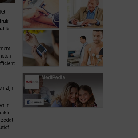
NG
druk
el ik
oment
meten
Hoe wordt de
Hoe wordt
bloeddruk
hypertensie
ficiënt
gemeten?
opgevolgd?
n zijn
Hoe de
complicaties
Meting van de
van hypertensie
en in
bloeddruk thuis
behandelen?
aakte
 zodat
utief