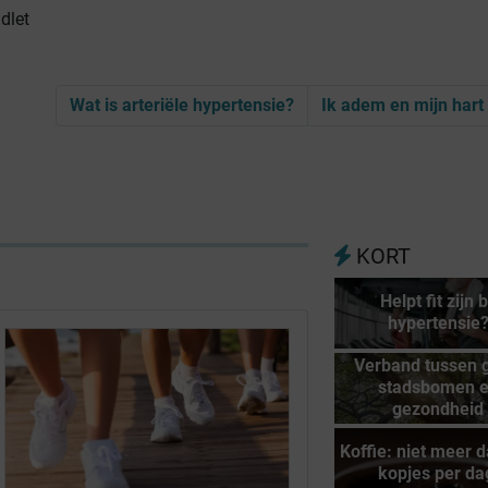
dlet
Wat is arteriële hypertensie?
Ik adem en mijn hart 
KORT
Helpt fit zijn b
hypertensie
Verband tussen 
stadsbomen 
gezondheid
Koffie: niet meer 
kopjes per da