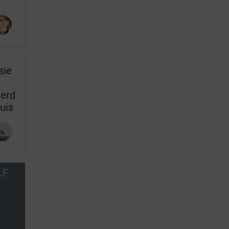
sie
eerd
uis
LF
e