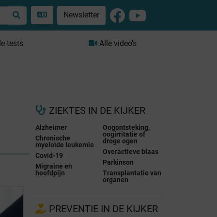
Newsletter
le tests
Alle video's
ZIEKTES IN DE KIJKER
Alzheimer
Oogontsteking,
oogirritatie of
Chronische
droge ogen
myeloïde leukemie
Overactieve blaas
Covid-19
Parkinson
Migraine en
hoofdpijn
Transplantatie van
organen
PREVENTIE IN DE KIJKER