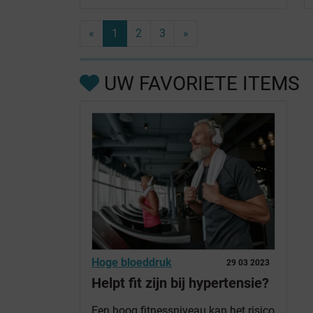
«
1
2
3
»
UW FAVORIETE ITEMS
Hoge bloeddruk
29 03 2023
Helpt fit zijn bij hypertensie?
Een hoog fitnessniveau kan het risico