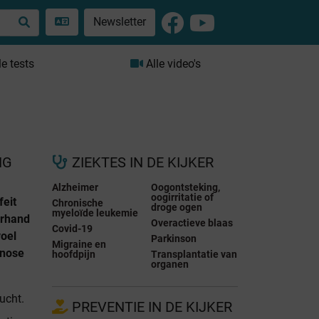
Newsletter
le tests
Alle video's
NG
ZIEKTES IN DE KIJKER
Alzheimer
Oogontsteking,
oogirritatie of
feit
Chronische
droge ogen
myeloïde leukemie
erhand
Overactieve blaas
Covid-19
voel
Parkinson
Migraine en
gnose
hoofdpijn
Transplantatie van
organen
ucht.
PREVENTIE IN DE KIJKER