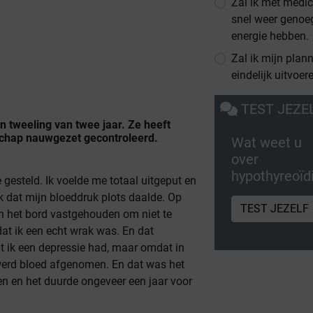
Zal ik met medic
snel weer genoe
energie hebben.
Zal ik mijn plan
eindelijk uitvoer
TEST JEZE
 tweeling van twee jaar. Ze heeft
schap nauwgezet gecontroleerd.
Wat weet u
over
hypothyreoïd
 gesteld. Ik voelde me totaal uitgeput en
k dat mijn bloeddruk plots daalde. Op
TEST JEZELF
an het bord vastgehouden om niet te
dat ik een echt wrak was. En dat
at ik een depressie had, maar omdat in
werd bloed afgenomen. En dat was het
n en het duurde ongeveer een jaar voor