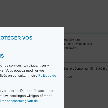
ROTÉGER VOS
nlijst
Contacteer ons
edia FR
Stuur ons uw getuigenis
edia NL
Alle thema's
NS
t nos services. En cliquant sur «
vio sa, 2014-2026 - Tous droits réservés | Avenue Gustave Demeylaan 57 - 1160 Bru
iers. Vous pouvez modifier vos
ilisés en consultant notre
Politique de
Laatste update: 22/07/2026
 verbeteren. Door op “Ik accepteer
nt uw instellingen wijzigen of meer
d ter bescherming van de