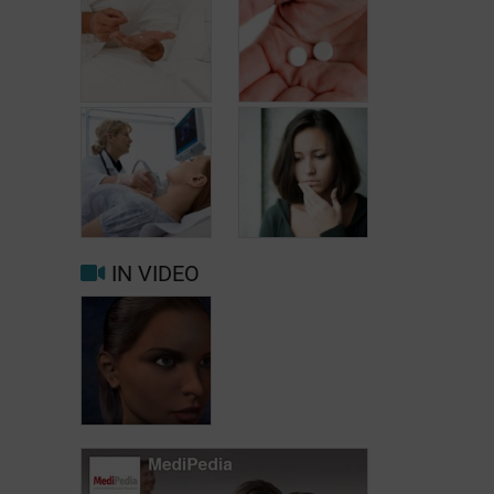
Hypothyreoïdie:
Thyroxine: een
praktische
doeltreffende
adviezen
behandeling
IN VIDEO
De belangrijkste
Diagnose van
symptomen van
hypothyreoïdie
hypothyreoïdie