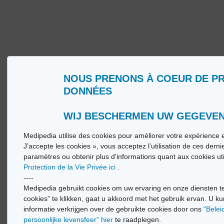
NOUS PRENONS À COEUR DE P
Wie zijn wij?
Woorde
DONNÉES
Gebruiksvoorwaarden
Medip
Beleid ter bescherming van de persoonlijke
Medip
levenssfeer
WIJ BESCHERMEN UW GEGEVE
Medipedia utilise des cookies pour améliorer votre expérience e
© Vi
J’accepte les cookies », vous acceptez l’utilisation de ces dern
paramètres ou obtenir plus d'informations quant aux cookies ut
Protection de la Vie Privée ici
.
----
Medipedia gebruikt cookies om uw ervaring en onze diensten te
cookies” te klikken, gaat u akkoord met het gebruik ervan. U ku
informatie verkrijgen over de gebruikte cookies door ons
“Belei
persoonlijke levensfeer” hier
te raadplegen.