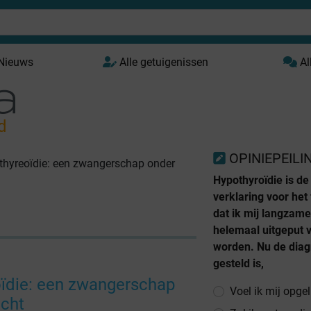
 Nieuws
Alle getuigenissen
Al
d
OPINIEPEILI
thyreoïdie: een zwangerschap onder
Hypothyroïdie is de
verklaring voor het 
dat ik mij langzam
helemaal uitgeput 
worden. Nu de dia
gesteld is,
ïdie: een zwangerschap
Voel ik mij opgel
icht