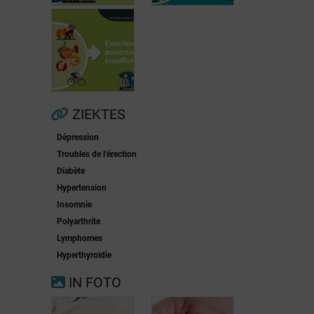
Voorkamerfibrillatie
Menopauze
ZIEKTES
Dépression
Exocriene
Troubles de l'érection
pancreas-
Diabète
insufficiëntie
Hypertension
Insomnie
Polyarthrite
Lymphomes
Hyperthyroïdie
IN FOTO