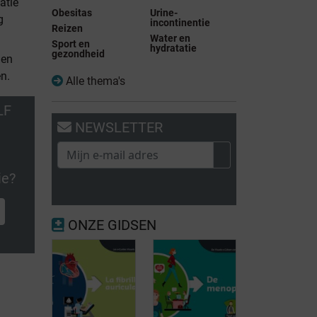
atie
Obesitas
Urine-
g
incontinentie
Reizen
Water en
Sport en
hydratatie
gezondheid
nen
en.
Alle thema's
LF
NEWSLETTER
ie?
ONZE GIDSEN