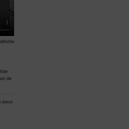
finitie
hter
van de
e dienst