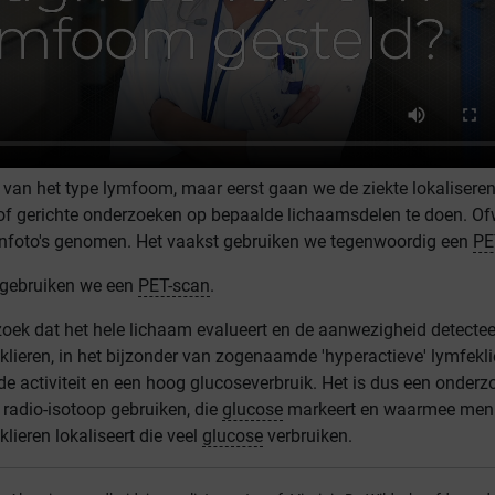
 van het type lymfoom, maar eerst gaan we de ziekte lokaliseren
of gerichte onderzoeken op bepaalde lichaamsdelen te doen. Of
nfoto's genomen. Het vaakst gebruiken we tegenwoordig een
PE
 gebruiken we een
PET-scan
.
zoek dat het hele lichaam evalueert en de aanwezigheid detectee
lieren, in het bijzonder van zogenaamde 'hyperactieve' lymfekli
e activiteit en een hoog glucoseverbruik. Het is dus een onderz
radio-isotoop gebruiken, die
glucose
markeert en waarmee men
ieren lokaliseert die veel
glucose
verbruiken.