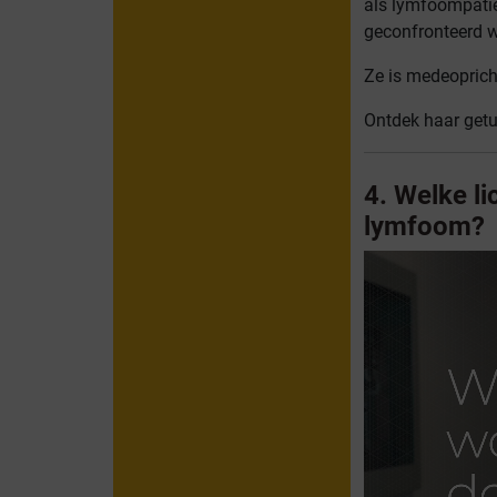
als lymfoompatië
geconfronteerd 
Ze is medeoprich
Ontdek haar getu
4. Welke l
lymfoom?