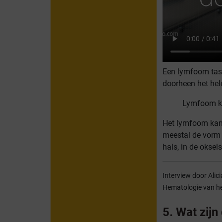
Een lymfoom tast
doorheen het hel
Lymfoom ka
Het lymfoom kan
meestal de vorm 
hals, in de oksels
Interview door Alici
Hematologie van h
5. Wat zij