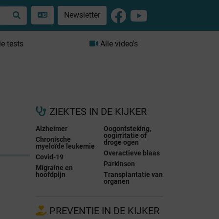
Newsletter
le tests
Alle video's
ZIEKTES IN DE KIJKER
Alzheimer
Oogontsteking,
oogirritatie of
Chronische
droge ogen
myeloïde leukemie
Overactieve blaas
Covid-19
Parkinson
Migraine en
hoofdpijn
Transplantatie van
organen
PREVENTIE IN DE KIJKER