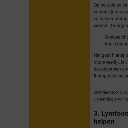
Op het gebied va
voorbije jaren g
en de hematologi
worden. Doorgaan
Doelgericht
kankerbeha
Het gaat hierbij 
onontbeerlijk is 
het algemeen goe
therapeutische sc
Interview door Alici
Hematologie van h
3. Lymfoom
helpen