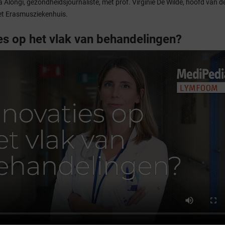
a Alongi, gezondheidsjournaliste, met prof. Virginie De Wilde, hoofd van d
et Erasmusziekenhuis.
ies op het vlak van behandelingen?