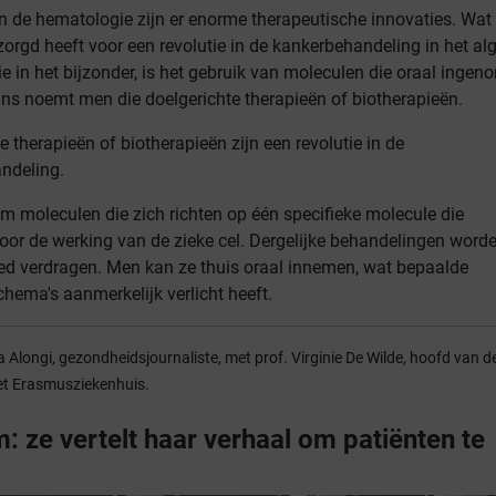
n de hematologie zijn er enorme therapeutische innovaties. Wat
ezorgd heeft voor een revolutie in de kankerbehandeling in het a
e in het bijzonder, is het gebruik van moleculen die oraal inge
s noemt men die doelgerichte therapieën of biotherapieën.
e therapieën of biotherapieën zijn een revolutie in de
ndeling.
om moleculen die zich richten op één specifieke molecule die
voor de werking van de zieke cel. Dergelijke behandelingen word
d verdragen. Men kan ze thuis oraal innemen, wat bepaalde
hema's aanmerkelijk verlicht heeft.
a Alongi, gezondheidsjournaliste, met prof. Virginie De Wilde, hoofd van d
et Erasmusziekenhuis.
: ze vertelt haar verhaal om patiënten te