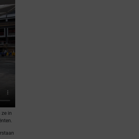
 ze in
ënten.
orstaan