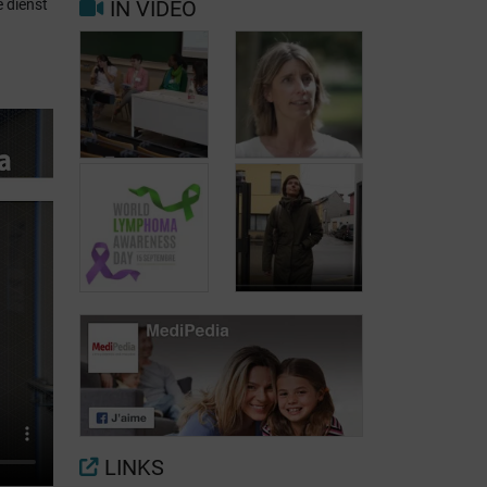
IN VIDEO
e dienst
Hodgkin- en
Behandeling
non-hodgkin:
van
welke
hodgkinlymfoom
prognose?
Dag van de
Lymfoompatiënten:
Dag van de
Mariangela
Lymfoompatiënten:
Fiorente,
Prof. Virginie De
ALWB
Wilde
Internationale
Internationale
Dag van het
Dag van het
Lymfoom 2022
Lymfoom
LINKS