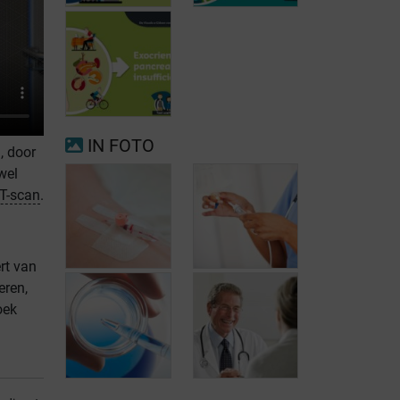
Voorkamerfibrillatie
Menopauze
IN FOTO
, door
wel
T-scan
.
Exocriene
pancreas-
insufficiëntie
rt van
eren,
oek
Transplantatie
van stamcellen:
Behandeling
hoe en
van non-
wanneer?
hodgkin