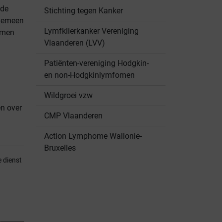
 de
Stichting tegen Kanker
lgemeen
Lymfklierkanker Vereniging
nomen
Vlaanderen (LVV)
Patiënten-vereniging Hodgkin-
en non-Hodgkinlymfomen
Wildgroei vzw
en over
CMP Vlaanderen
Action Lymphome Wallonie-
Bruxelles
e dienst