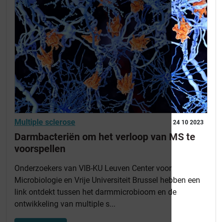
Multiple sclerose
24 10 2023
Darmbacteriën om het verloop van MS te
voorspellen
Onderzoekers van VIB-KU Leuven Center voor
Microbiologie en Vrije Universiteit Brussel hebben een
link ontdekt tussen het darmmicrobioom en de
ontwikkeling van multiple s...