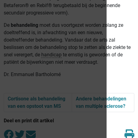
Betaferon® en Rebif® terugbetaald bij de beginnende
secundair progressieve vorm).
De
behandeling
moet dus voortgezet worden zolang ze
doeltreffend is, in afwachting van een nieuwe,
doeltreffender behandeling. Vandaar dat de arts zal
beslissen om de behandeling stop te zetten als de ziekte te
snel verergert, de
handicap
te ernstig is geworden of de
patiënt de bijwerkingen niet meer verdraagt.
Dr. Emmanuel Bartholomé
Cortisone als behandeling
Andere behandelingen
van een opstoot van MS
van multiple sclerose?
Deel en print dit artikel