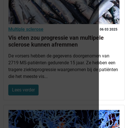
Multiple sclerose
06 03 2025
Vis eten zou progressie van multipele
sclerose kunnen afremmen
De vorsers hebben de gegevens doorgenomen van
2719 MS-patiënten gedurende 15 jaar. Ze hebben een
tragere ziekteprogressie waargenomen bij de patiënten
die het meeste vis...
Lees verder