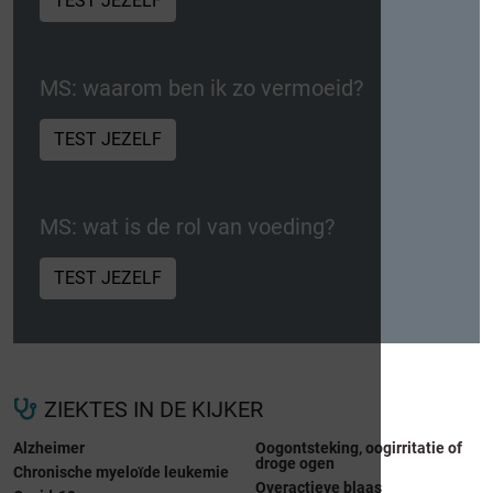
TEST JEZELF
MS: waarom ben ik zo vermoeid?
TEST JEZELF
MS: wat is de rol van voeding?
TEST JEZELF
ZIEKTES IN DE KIJKER
Alzheimer
Oogontsteking, oogirritatie of
droge ogen
Chronische myeloïde leukemie
Overactieve blaas