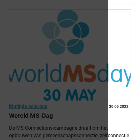
Multiple sclerose
30 05 2022
Wereld MS-Dag
De MS Connections-campagne draait om het
opbouwen van gemeenschapsconnectie, zelfconnectie