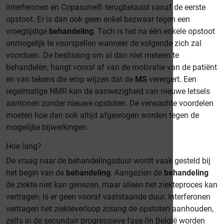
interferonen en Copaxone® terugbetaald vanaf de eerste
opstoot. Er is dan ook geen enkel bezwaar tegen een
vroegtijdige
behandeling
. Toch is het na één enkele opstoot
onmogelijk te voorspellen wanneer de volgende zich zal
voordoen. De beslissing om al dan niet meteen te
behandelen, hangt vooral af van de motivatie van de patiënt
en van tekens die erop wijzen dat de
MS
verergert. Een
regelmatige NMR kan de aanwezigheid van nieuwe letsels
aantonen zonder nieuwe opstoten. De verwachte voordelen
moeten hoe dan ook altijd afgewogen worden tegen de
mogelijke bijwerkingen.
Hoe lang?
De vraag naar de behandelingsduur wordt vaak gesteld bij
het begin van de
behandeling
. Aangezien de
behandeling
de ziekte niet kan genezen, maar alleen het ziekteproces kan
vertragen, is er geen vooraf vaststaande duur. Interferonen
vertragen het ziekteverloop zolang de opstoten aanhouden,
zelfs in de secundair progressieve fase (in België worden