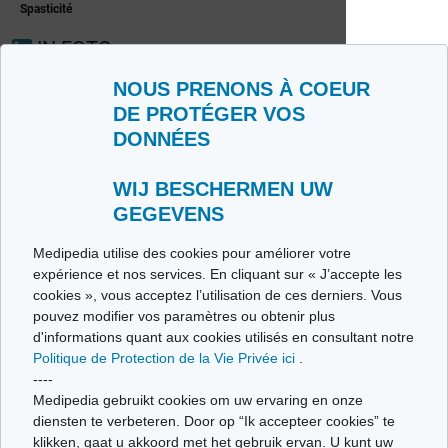
Spasticité
IN FOTO
NOUS PRENONS À COEUR
DE PROTÉGER VOS
DONNÉES
WIJ BESCHERMEN UW
GEGEVENS
Medipedia utilise des cookies pour améliorer votre
expérience et nos services. En cliquant sur « J’accepte les
Behandeling van
cookies », vous acceptez l’utilisation de ces derniers. Vous
MS:
Behandeling van
pouvez modifier vos paramètres ou obtenir plus
dymethylfumaraat
MS: Natalizumab
d'informations quant aux cookies utilisés en consultant notre
(Tecfidera®)
(Tysabri®)
Politique de Protection de la Vie Privée ici
.
----
Medipedia gebruikt cookies om uw ervaring en onze
IN VIDEO
diensten te verbeteren. Door op “Ik accepteer cookies” te
klikken, gaat u akkoord met het gebruik ervan. U kunt uw