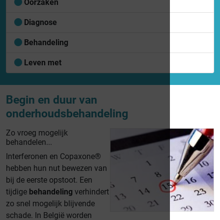
Oorzaken
Diagnose
Behandeling
Leven met
Begin en duur van
onderhoudsbehandeling
Zo vroeg mogelijk
behandelen...
Interferonen en Copaxone®
hebben hun nut bewezen van
bij de eerste opstoot. Een
tijdige
behandeling
verhindert
zo snel mogelijk blijvende
schade. In België worden