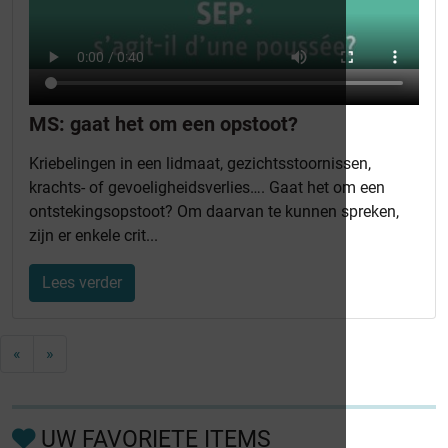
MS: gaat het om een opstoot?
Kriebelingen in een lidmaat, gezichtsstoornissen,
krachts- of gevoeligheidsverlies…. Gaat het om een
ontstekingsopstoot? Om daarvan te kunnen spreken,
zijn er enkele crit...
Lees verder
«
»
UW FAVORIETE ITEMS