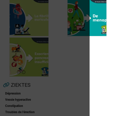
Voorkamerfibrillatie
Menopauze
ZIEKTES
Dépression
Vessie hyperactive
Exocriene pancreas-
Constipation
insufficiëntie
Troubles de l'érection