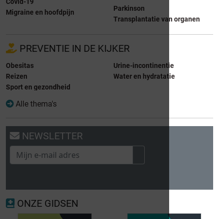
Covid-19
Parkinson
Migraine en hoofdpijn
Transplantatie van organen
PREVENTIE IN DE KIJKER
Obesitas
Urine-incontinentie
Reizen
Water en hydratatie
Sport en gezondheid
Alle thema's
NEWSLETTER
ONZE GIDSEN