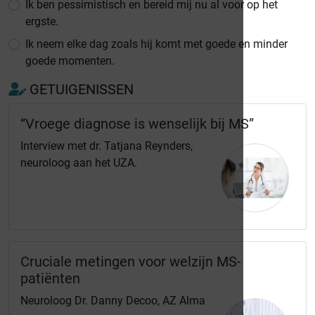
Ik ben pessimistisch en bereid mij nu al voor op het
ergste.
Ik neem elke dag zoals hij komt met goede en minder
goede momenten.
GETUIGENISSEN
“Vroege diagnose is wenselijk bij MS”
Interview met dr. Tatjana Reynders,
neuroloog aan het UZA.
Cruciale metingen voor welzijn MS-
patiënten
Neuroloog Dr. Danny Decoo, AZ Alma