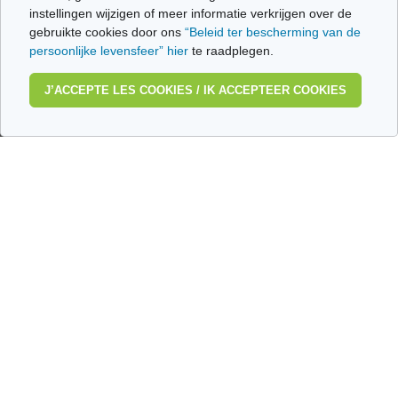
instellingen wijzigen of meer informatie verkrijgen over de
De invloed van de
Behandeling van
leefomgeving op
MS: Mitoxantrone
gebruikte cookies door ons
“Beleid ter bescherming van de
multiple sclerose
(Novantrone®)
persoonlijke levensfeer” hier
te raadplegen.
J’ACCEPTE LES COOKIES / IK ACCEPTEER COOKIES
MS: gaat het om
een opstoot?
Wie zijn wij?
Gebruiksvoorwaarden