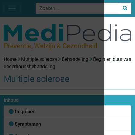
Preventie, Welzijn & Gezondheid
Home
Multiple sclerose
Behandeling
Begin en duur van
onderhoudsbehandeling
Multiple sclerose
Inhoud
Begrijpen
Symptomen