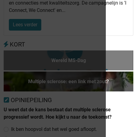
en connecties met kwaliteitszorg. De campagnelijn is 'I
Connect, We Connect' en...
Lees verder
KORT
Wereld MS-Dag
Multiple sclerose: een link met zout?
OPINIEPEILING
U weet dat de kans bestaat dat multiple sclerose
progressief wordt. Hoe kijkt u naar de toekomst?
Ik ben hoopvol dat het wel goed afloopt.