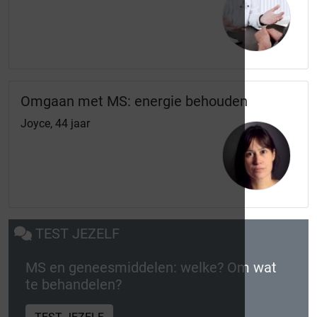
Omgaan met MS: energie behouden
Joyce, 44 jaar
TEST JEZELF
MS en geneesmiddelen: welke? Om wat
te behandelen?