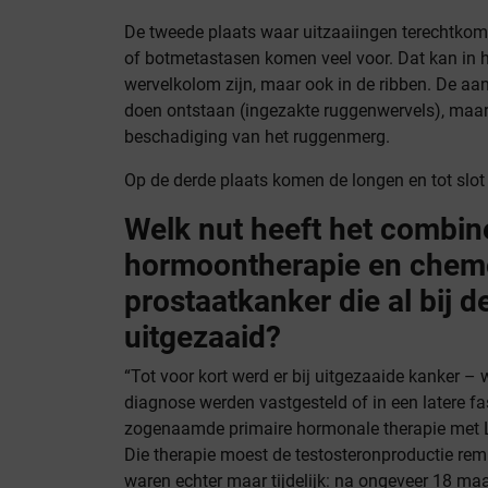
De tweede plaats waar uitzaaiingen terechtkome
of botmetastasen komen veel voor. Dat kan in h
wervelkolom zijn, maar ook in de ribben. De a
doen ontstaan (ingezakte ruggenwervels), maar
beschadiging van het ruggenmerg.
Op de derde plaats komen de longen en tot slot 
Welk nut heeft het combin
hormoontherapie en chemo
prostaatkanker die al bij d
uitgezaaid?
“Tot voor kort werd er bij uitgezaaide kanker – w
diagnose werden vastgesteld of in een latere f
zogenaamde primaire hormonale therapie met 
Die therapie moest de testosteronproductie re
waren echter maar tijdelijk: na ongeveer 18 ma