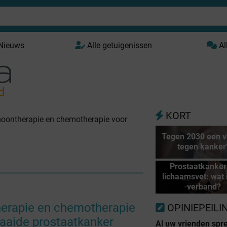
 Nieuws
Alle getuigenissen
Al
d
KORT
oontherapie en chemotherapie voor
Tegen 2030 een v
tegen kanker
Prostaatkanker
lichaamsvet: wat 
verband?
erapie en chemotherapie
OPINIEPEILI
zaaide prostaatkanker
Al uw vrienden spr