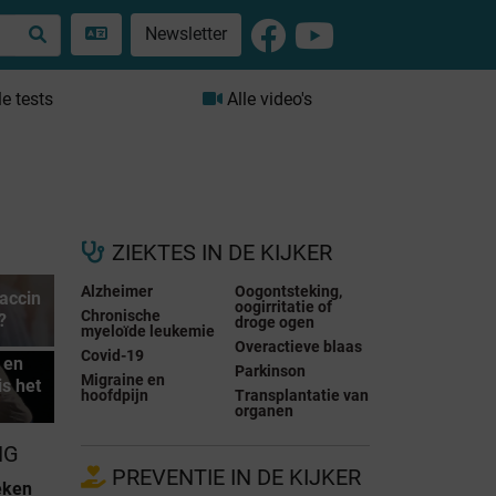
Newsletter
le tests
Alle video's
ZIEKTES IN DE KIJKER
Alzheimer
Oogontsteking,
accin
oogirritatie of
Chronische
?
droge ogen
myeloïde leukemie
Overactieve blaas
Covid-19
 en
Parkinson
Migraine en
is het
hoofdpijn
Transplantatie van
organen
NG
PREVENTIE IN DE KIJKER
eken