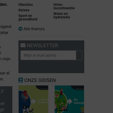
den.
Obesitas
Urine-
incontinentie
Reizen
Water en
Sport en
hydratatie
gezondheid
volgend
Alle thema's
okter
NEWSLETTER
n
n
n mijn
aar al
en.
ONZE GIDSEN
LF
ker
ge