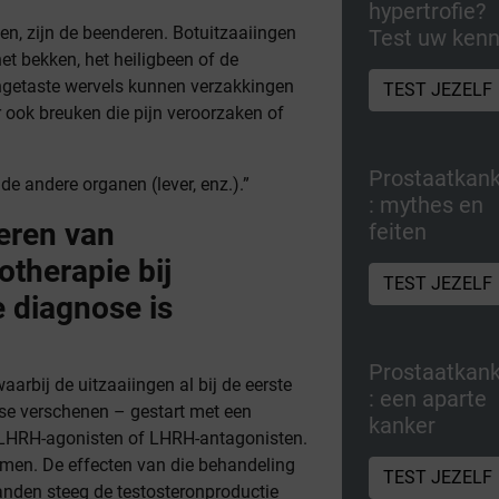
hypertrofie?
n, zijn de beenderen. Botuitzaaiingen
Test uw kenn
et bekken, het heiligbeen of de
angetaste wervels kunnen verzakkingen
TEST JEZELF
 ook breuken die pijn veroorzaken of
Prostaatkan
de andere organen (lever, enz.).”
: mythes en
eren van
feiten
therapie bij
TEST JEZELF
e diagnose is
Prostaatkan
aarbij de uitzaaiingen al bij de eerste
: een aparte
ase verschenen – gestart met een
kanker
LHRH-agonisten of LHRH-antagonisten.
mmen. De effecten van die behandeling
TEST JEZELF
anden steeg de testosteronproductie