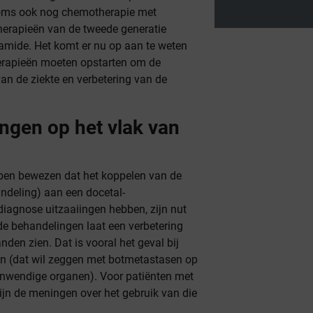
soms ook nog chemotherapie met
herapieën van de tweede generatie
amide. Het komt er nu op aan te weten
erapieën moeten opstarten om de
van de ziekte en verbetering van de
ingen op het vlak van
n bewezen dat het koppelen van de
andeling) aan een docetal-
 diagnose uitzaaiingen hebben, zijn nut
nde behandelingen laat een verbetering
den zien. Dat is vooral het geval bij
en (dat wil zeggen met botmetastasen op
 inwendige organen). Voor patiënten met
ijn de meningen over het gebruik van die