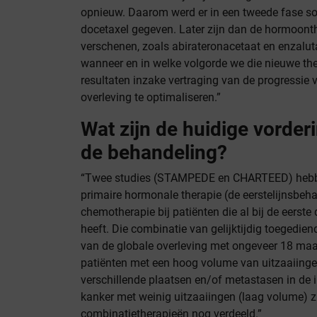
opnieuw. Daarom werd er in een tweede fase 
docetaxel gegeven. Later zijn dan de hormoont
verschenen, zoals abirateronacetaat en enzalut
wanneer en in welke volgorde we die nieuwe th
resultaten inzake vertraging van de progressie 
overleving te optimaliseren.”
Wat zijn de huidige vorder
de behandeling?
“Twee studies (STAMPEDE en CHARTEED) hebbe
primaire hormonale therapie (de eerstelijnsbeh
chemotherapie bij patiënten die al bij de eerste
heeft. Die combinatie van gelijktijdig toegedie
van de globale overleving met ongeveer 18 maan
patiënten met een hoog volume van uitzaaiing
verschillende plaatsen en/of metastasen in de
kanker met weinig uitzaaiingen (laag volume) z
combinatietherapieën nog verdeeld.”