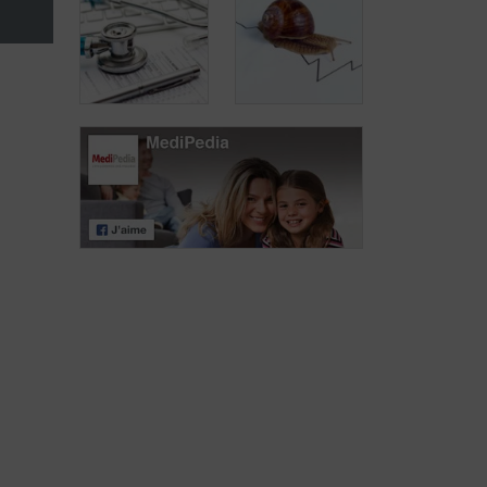
Risicofactoren
voor
Chemotherapie
prostaatkanker
De
verschillende
Prostaatkanker
stadia van
kent een trage
prostaatkanker
evolutie