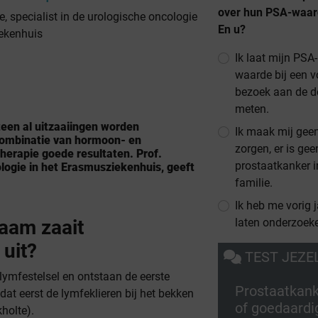
over hun PSA-waar
, specialist in de urologische oncologie
En u?
ekenhuis
Ik laat mijn PSA-
waarde bij een 
bezoek aan de d
meten.
teen al uitzaaiingen worden
Ik maak mij gee
combinatie van hormoon- en
zorgen, er is gee
erapie goede resultaten. Prof.
prostaatkanker i
logie in het Erasmusziekenhuis, geeft
familie.
Ik heb me vorig j
laten onderzoek
haam zaait
 uit?
TEST JEZE
 lymfestelsel en ontstaan de eerste
Prostaatkan
dat eerst de lymfeklieren bij het bekken
of goedaardi
holte).