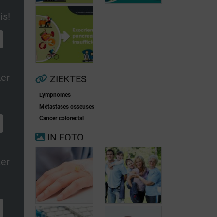
is!
Voorkamerfibrillatie
Menopauze
ker
ZIEKTES
Lymphomes
Exocriene
Métastases osseuses
pancreas-
Cancer colorectal
insufficiëntie
IN FOTO
ker