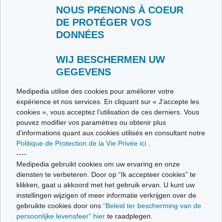
Gebruiksvoorwaarden
NOUS PRENONS À COEUR
Beleid ter bescherming van de persoonlijke levenssfeer
DE PROTÉGER VOS
Woordenlijst
DONNÉES
Medipedia FR
Medipedia NL
WIJ BESCHERMEN UW
Contacteer ons
GEGEVENS
Stuur ons uw getuigenis
Alle thema's
Medipedia utilise des cookies pour améliorer votre
Ce site respecte les principes de la charte HON Code.
expérience et nos services. En cliquant sur « J’accepte les
cookies », vous acceptez l’utilisation de ces derniers. Vous
pouvez modifier vos paramètres ou obtenir plus
d'informations quant aux cookies utilisés en consultant notre
Politique de Protection de la Vie Privée ici
.
© Vivio sa, 2014-2026 - Tous droits réservés | Avenue Gustave Demeylaan 57 -
----
1160 Brussels
Medipedia gebruikt cookies om uw ervaring en onze
diensten te verbeteren. Door op “Ik accepteer cookies” te
Laatste update: 22/07/2026
klikken, gaat u akkoord met het gebruik ervan. U kunt uw
instellingen wijzigen of meer informatie verkrijgen over de
gebruikte cookies door ons
“Beleid ter bescherming van de
persoonlijke levensfeer” hier
te raadplegen.