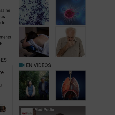
 saine
pas
r le
tements
Cancer du
e
poumon ALK+:
un cancer des
non-fumeurs ou
petits fumeurs
L’immunothérapie
GES
EN VIDEOS
re
Radiothérapie
Les symptômes
u
contre le cancer
du cancer du
du poumon
poumon