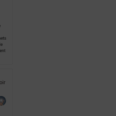
g
e
nets
le
ment
oir