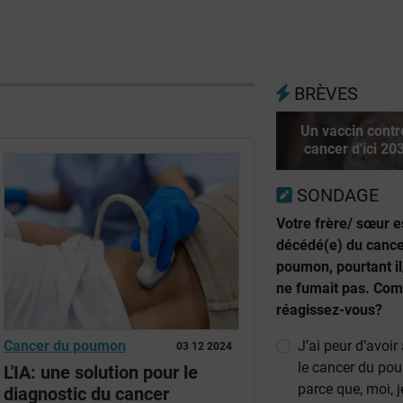
BRÈVES
Un vaccin contr
cancer d'ici 20
SONDAGE
Votre frère/ sœur e
décédé(e) du cance
poumon, pourtant il
ne fumait pas. Co
réagissez-vous?
J’ai peur d’avoir
Cancer du poumon
03 12 2024
le cancer du p
L'IA: une solution pour le
parce que, moi, j
diagnostic du cancer