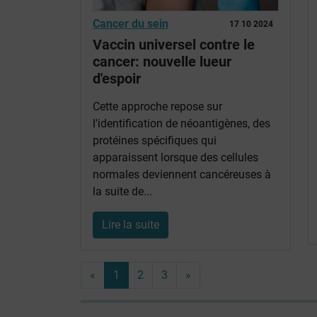
Cancer du sein
17 10 2024
Vaccin universel contre le
cancer: nouvelle lueur
d'espoir
Cette approche repose sur
l'identification de néoantigènes, des
protéines spécifiques qui
apparaissent lorsque des cellules
normales deviennent cancéreuses à
la suite de...
Lire la suite
«
1
2
3
»