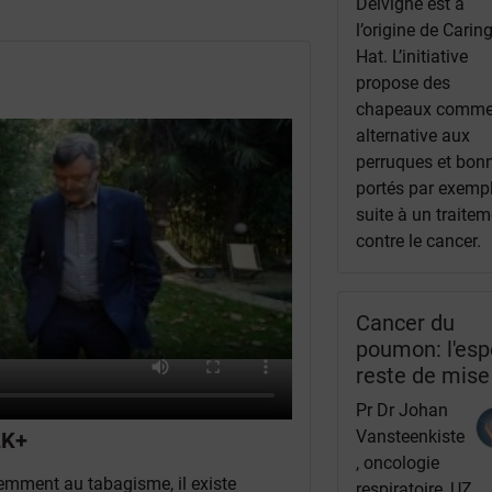
Delvigne est à
l’origine de Carin
Hat. L’initiative
propose des
chapeaux comm
alternative aux
perruques et bon
portés par exemp
suite à un traite
contre le cancer.
Cancer du
poumon: l'esp
reste de mise
Pr Dr Johan
Vansteenkiste
LK+
, oncologie
emment au tabagisme, il existe
respiratoire, UZ