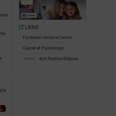
Le tabac,
Vivre avec un
principale cause
cancer du
du cancer du
ique
poumon ALK+
poumon
LIENS
nte
Fondation contre le Cancer
r
Cancer et Psychologie
+
ALK Positive Belgium
vre