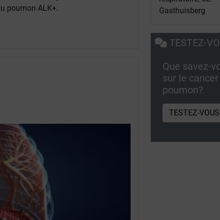
r du poumon ALK+.
Gasthuisberg
TESTEZ-V
Que savez-v
sur le cancer
poumon?
TESTEZ-VOUS