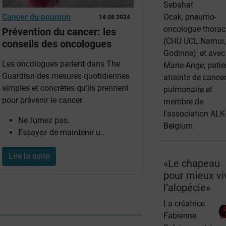
Sebahat
Cancer du poumon
Ocak, pneumo-
14 08 2024
oncologue thorac
Prévention du cancer: les
(CHU UCL Namur,
conseils des oncologues
Godinne), et avec
Les oncologues parlent dans The
Marie-Ange, patie
Guardian des mesures quotidiennes
atteinte de cance
simples et concrètes qu'ils prennent
pulmonaire et
pour prévenir le cancer.
membre de
l’association ALK
Ne fumez pas.
Belgium.
Essayez de maintenir u...
Lire la suite
«Le chapeau
pour mieux vi
l’alopécie»
La créatrice
Fabienne