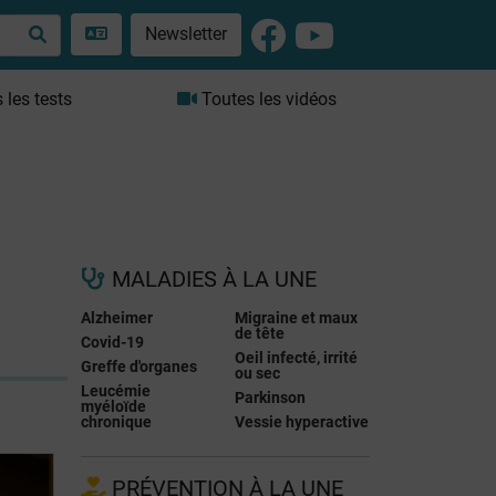
Newsletter
les tests
Toutes les vidéos
MALADIES À LA UNE
Alzheimer
Migraine et maux
de tête
Covid-19
Oeil infecté, irrité
Greffe d'organes
ou sec
Leucémie
Parkinson
myéloïde
chronique
Vessie hyperactive
PRÉVENTION À LA UNE