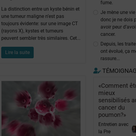
fume.
La distinction entre un kyste bénin et
Je mène une vie
une tumeur maligne n’est pas
donc je ne dois 
toujours évidente: sur une image CT
avoir peur d’avoi
(rayons X), kystes et tumeurs
cancer.
peuvent sembler très similaires. Cet...
Depuis, les trai
ont évolué, ça m
Lire la suite
rassure...
TÉMOIGNA
«Comment êt
mieux
sensibilisés a
cancer du
poumon?»
Entretien avec
la Pre