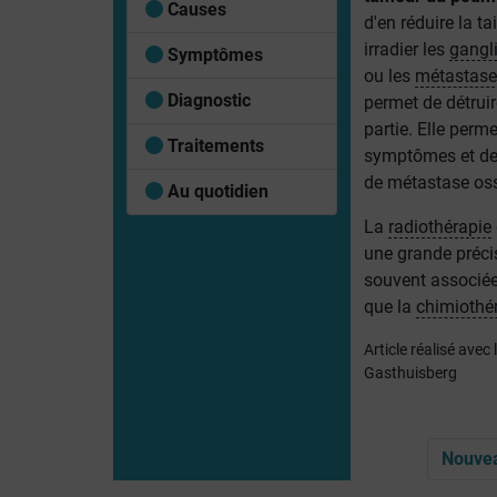
Causes
d'en réduire la t
irradier les
gangl
Symptômes
ou les
métastase
Diagnostic
permet de détruir
partie. Elle perme
Traitements
symptômes et de 
de métastase os
Au quotidien
La
radiothérapie
une grande précis
souvent associée
que la
chimiothé
Article réalisé avec
Gasthuisberg
Nouvea