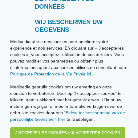
DONNÉES
Facteurs de risque
du cancer de la
WIJ BESCHERMEN UW
Chimiothérapie
prostate
GEGEVENS
Medipedia utilise des cookies pour améliorer votre
expérience et nos services. En cliquant sur « J’accepte les
cookies », vous acceptez l’utilisation de ces derniers. Vous
Les différents
Le cancer de la
pouvez modifier vos paramètres ou obtenir plus
stades du cancer de
prostate: une
d'informations quant aux cookies utilisés en consultant notre
la prostate
évolution lente
Politique de Protection de la Vie Privée ici
.
----
Medipedia gebruikt cookies om uw ervaring en onze
diensten te verbeteren. Door op “Ik accepteer cookies” te
klikken, gaat u akkoord met het gebruik ervan. U kunt uw
LIENS
instellingen wijzigen of meer informatie verkrijgen over de
gebruikte cookies door ons
“Beleid ter bescherming van de
Fondation contre le cancer
persoonlijke levensfeer” hier
te raadplegen.
J’ACCEPTE LES COOKIES / IK ACCEPTEER COOKIES