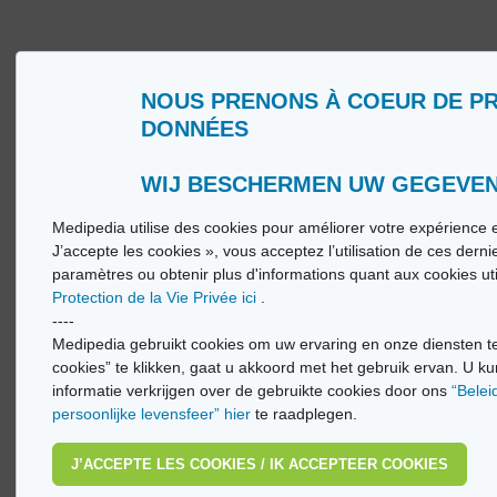
NOUS PRENONS À COEUR DE P
DONNÉES
Qui sommes nous ?
Glossa
Conditions d’Utilisation
Medip
Politique de Protection de la Vie privée
Medip
WIJ BESCHERMEN UW GEGEVE
Medipedia utilise des cookies pour améliorer votre expérience e
© Vi
J’accepte les cookies », vous acceptez l’utilisation de ces dern
paramètres ou obtenir plus d'informations quant aux cookies ut
Protection de la Vie Privée ici
.
----
Medipedia gebruikt cookies om uw ervaring en onze diensten te
cookies” te klikken, gaat u akkoord met het gebruik ervan. U ku
informatie verkrijgen over de gebruikte cookies door ons
“Belei
persoonlijke levensfeer” hier
te raadplegen.
J’ACCEPTE LES COOKIES / IK ACCEPTEER COOKIES