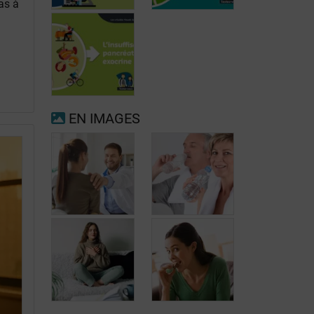
as à
Fibrillation
auriculaire
Ménopause
EN IMAGES
Insuffisance
pancréatique
exocrine
Quand consulter
à nouveau pour
Prévenir les
migraine ou
maux de tête au
maux de tête?
jour le jour