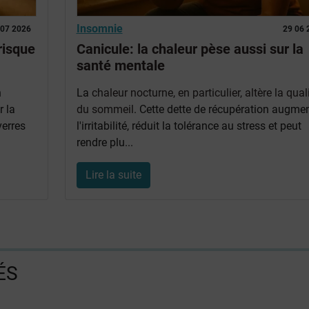
Insomnie
 07 2026
29 06 
risque
Canicule: la chaleur pèse aussi sur la
santé mentale
n
La
chaleur nocturne, en particulier, altère la qual
r la
du sommeil
. Cette dette de récupération augme
erres
l'irritabilité, réduit la tolérance au stress et peut
rendre plu...
Lire la suite
ÉS