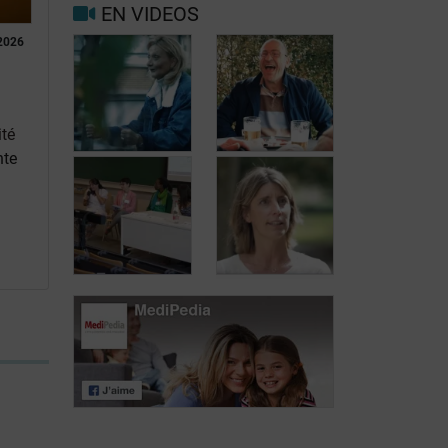
EN VIDEOS
Facteurs
2026
Mieux vivre
déclenchants et
avec la
de risque
migraine au
migraine et
quotidien
maux de tête
ité
nte
Carole, 55 ans,
Jean, 58 ans,
a trouvé une
profite de la vie
solution aux
malgré les
fuites urinaires
fuites urinaires
Journée des
patients atteints
Journée des
de lymphome:
patients atteints
Mariangela
de lymphome:
Fiorente,
Pr Virginie De
ALWB
Wilde