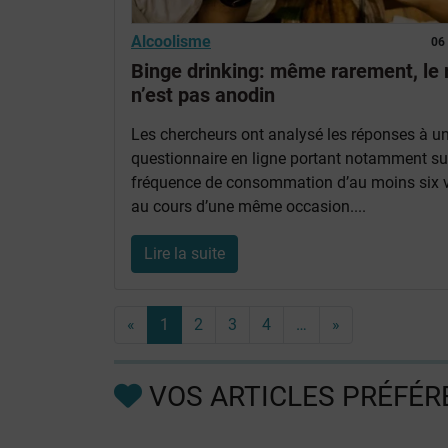
Alcoolisme
06
Binge drinking: même rarement, le 
n’est pas anodin
Les chercheurs ont analysé les réponses à u
questionnaire en ligne portant notamment su
fréquence de consommation d’au moins six v
au cours d’une même occasion....
Lire la suite
«
1
2
3
4
…
»
VOS ARTICLES PRÉFÉR