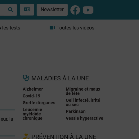
Newsletter
les tests
Toutes les vidéos
MALADIES À LA UNE
Alzheimer
Migraine et maux
de tête
Covid-19
Oeil infecté, irrité
Greffe d'organes
ou sec
Leucémie
Parkinson
myéloïde
chronique
Vessie hyperactive
ur, la
PRÉVENTION À LA UNE