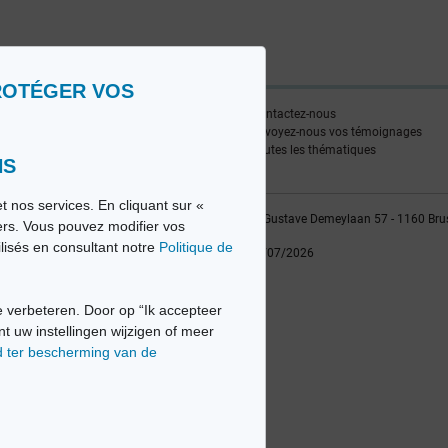
ROTÉGER VOS
ire
Contactez-nous
edia FR
Envoyez-nous vos témoignages
edia NL
Toutes les thématiques
NS
t nos services. En cliquant sur «
vio sa, 2014-2026 - Tous droits réservés | Avenue Gustave Demeylaan 57 - 1160 Bru
iers. Vous pouvez modifier vos
ilisés en consultant notre
Politique de
Dernière mise à jour: 22/07/2026
 verbeteren. Door op “Ik accepteer
nt uw instellingen wijzigen of meer
d ter bescherming van de