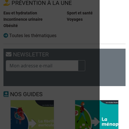
PRÉVENTION À LA UNE
Eau et hydratation
Sport et santé
Incontinence urinaire
Voyages
Obésité
Toutes les thématiques
NEWSLETTER
NOS GUIDES