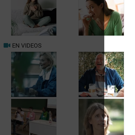
Quand consulter à
nouveau pour
migraine ou maux de
Prévenir les maux de
tête?
tête au jour le jour
EN VIDEOS
Facteurs
Mieux vivre avec la
déclenchants et de
migraine au
risque migraine et
quotidien
maux de tête
Jean, 58 ans,
Carole, 55 ans, a
profite de la vie
trouvé une solution
malgré les fuites