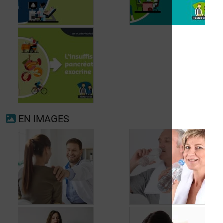
Fibrillation
auriculaire
Ménopause
EN IMAGES
Insuffisance
pancréatique
exocrine