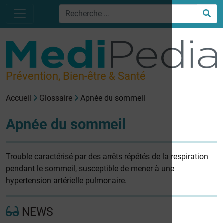
Prévention, Bien-être & Santé
Accueil
Glossaire
Apnée du sommeil
Apnée du sommeil
Trouble caractérisé par des arrêts répétés de la respiration
pendant le sommeil, susceptible de mener à une
hypertension artérielle pulmonaire.
NEWS