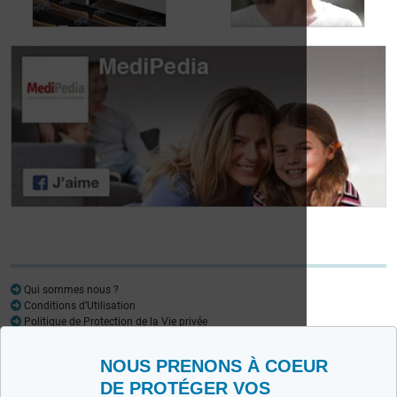
aux fuites urinaires
urinaires
Journée des
patients atteints de
Journée des
lymphome:
patients atteints de
Mariangela Fiorente,
lymphome: Pr
ALWB
Virginie De Wilde
Qui sommes nous ?
Conditions d’Utilisation
Politique de Protection de la Vie privée
Glossaire
NOUS PRENONS À COEUR
Medipedia FR
Medipedia NL
DE PROTÉGER VOS