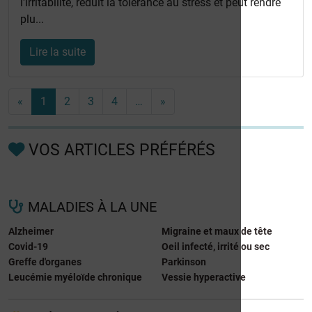
l'irritabilité, réduit la tolérance au stress et peut rendre
plu...
Lire la suite
«
1
2
3
4
…
»
VOS ARTICLES PRÉFÉRÉS
MALADIES À LA UNE
Alzheimer
Migraine et maux de tête
Covid-19
Oeil infecté, irrité ou sec
Greffe d'organes
Parkinson
Leucémie myéloïde chronique
Vessie hyperactive