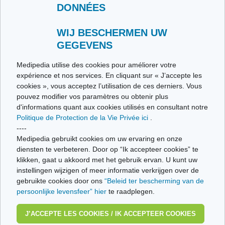
DONNÉES
Contactez-nous
Envoyez-nous vos témoignages
Toutes les thématiques
WIJ BESCHERMEN UW
GEGEVENS
Ce site respecte les principes de la charte HON Code.
Medipedia utilise des cookies pour améliorer votre
expérience et nos services. En cliquant sur « J’accepte les
cookies », vous acceptez l’utilisation de ces derniers. Vous
pouvez modifier vos paramètres ou obtenir plus
© Vivio sa, 2014-2026 - Tous droits réservés | Avenue Gustave Demeylaan 57 -
d'informations quant aux cookies utilisés en consultant notre
1160 Brussels
Politique de Protection de la Vie Privée ici
.
Dernière mise à jour: 22/07/2026
----
Medipedia gebruikt cookies om uw ervaring en onze
diensten te verbeteren. Door op “Ik accepteer cookies” te
klikken, gaat u akkoord met het gebruik ervan. U kunt uw
instellingen wijzigen of meer informatie verkrijgen over de
gebruikte cookies door ons
“Beleid ter bescherming van de
persoonlijke levensfeer” hier
te raadplegen.
J’ACCEPTE LES COOKIES / IK ACCEPTEER COOKIES