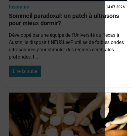
Insomnie
14 07 2026
Sommeil paradoxal: un patch à ultrasons
pour mieux dormir?
Développé par une équipe de l’Université du Texas à
Austin, le dispositif NEUSLeeP utilise de faibles ondes
ultrasonores pour stimuler des régions cérébrales
profondes, t...
Lire la suite