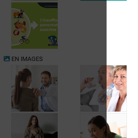
Fibrillation
auriculaire
Ménopause
EN IMAGES
Insuffisance
pancréatique
exocrine
Quand consulter à