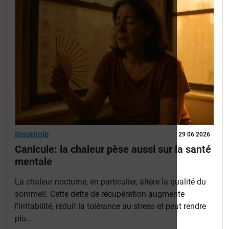
Insomnie
29 06 2026
Canicule: la chaleur pèse aussi sur la santé
mentale
La
chaleur nocturne, en particulier, altère la qualité du
sommeil
. Cette dette de récupération augmente
l'irritabilité, réduit la tolérance au stress et peut rendre
plu...