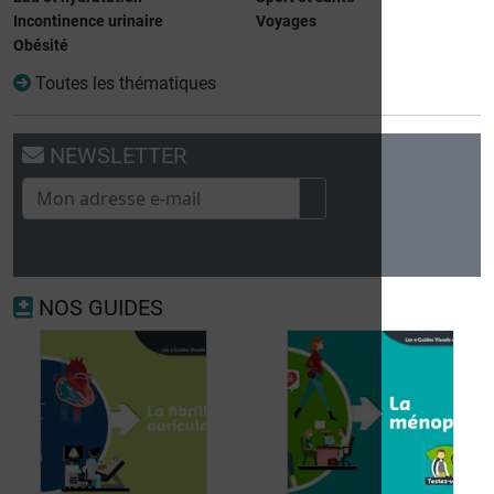
Incontinence urinaire
Voyages
Obésité
Toutes les thématiques
NEWSLETTER
NOS GUIDES