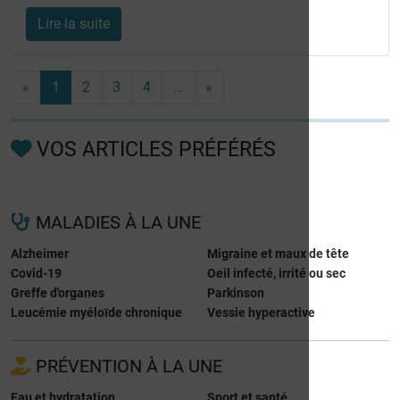
Lire la suite
«
1
2
3
4
…
»
VOS ARTICLES PRÉFÉRÉS
MALADIES À LA UNE
Alzheimer
Migraine et maux de tête
Covid-19
Oeil infecté, irrité ou sec
Greffe d'organes
Parkinson
Leucémie myéloïde chronique
Vessie hyperactive
PRÉVENTION À LA UNE
Eau et hydratation
Sport et santé