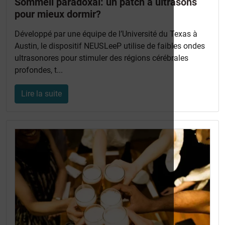
Sommeil paradoxal: un patch à ultrasons
pour mieux dormir?
Développé par une équipe de l’Université du Texas à
Austin, le dispositif NEUSLeeP utilise de faibles ondes
ultrasonores pour stimuler des régions cérébrales
profondes, t...
Lire la suite