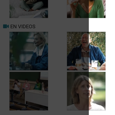
nouveau pour
migraine ou maux de
Prévenir les maux de
tête?
tête au jour le jour
EN VIDEOS
Facteurs
Mieux vivre avec la
déclenchants et de
migraine au
risque migraine et
quotidien
maux de tête
Jean, 58 ans,
Carole, 55 ans, a
profite de la vie
trouvé une solution
malgré les fuites
aux fuites urinaires
urinaires