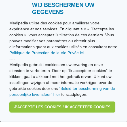
Toutes les thématiques
WIJ BESCHERMEN UW
GEGEVENS
Ce site respecte les principes de la charte HON Code.
Medipedia utilise des cookies pour améliorer votre
expérience et nos services. En cliquant sur « J’accepte les
cookies », vous acceptez l’utilisation de ces derniers. Vous
pouvez modifier vos paramètres ou obtenir plus
© Vivio sa, 2014-2026 - Tous droits réservés | Avenue Gustave Demeylaan 57 -
d'informations quant aux cookies utilisés en consultant notre
1160 Brussels
Politique de Protection de la Vie Privée ici
.
Dernière mise à jour: 22/07/2026
----
Medipedia gebruikt cookies om uw ervaring en onze
diensten te verbeteren. Door op “Ik accepteer cookies” te
klikken, gaat u akkoord met het gebruik ervan. U kunt uw
instellingen wijzigen of meer informatie verkrijgen over de
gebruikte cookies door ons
“Beleid ter bescherming van de
persoonlijke levensfeer” hier
te raadplegen.
J’ACCEPTE LES COOKIES / IK ACCEPTEER COOKIES