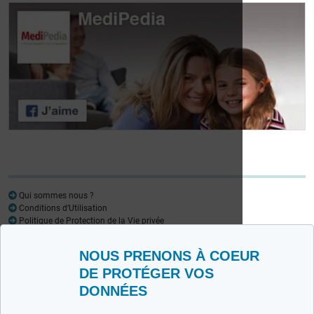
Journée des
patients atteints de
Journée des
lymphome:
patients atteints de
Mariangela Fiorente,
lymphome: Pr
ALWB
Virginie De Wilde
Qui sommes nous ?
Conditions d’Utilisation
Politique de Protection de la Vie privée
Glossaire
NOUS PRENONS À COEUR
Medipedia FR
Medipedia NL
DE PROTÉGER VOS
DONNÉES
Contactez-nous
Envoyez-nous vos témoignages