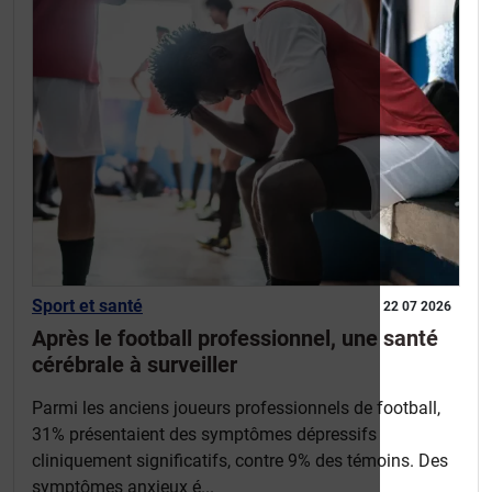
Sport et santé
22 07 2026
Après le football professionnel, une santé
cérébrale à surveiller
Parmi les anciens joueurs professionnels de football,
31% présentaient des symptômes dépressifs
cliniquement significatifs, contre 9% des témoins. Des
symptômes anxieux é...