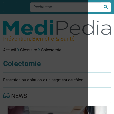
Prévention, Bien-être & Santé
Accueil
Glossaire
Colectomie
Colectomie
Résection ou ablation d’un segment de côlon.
NEWS