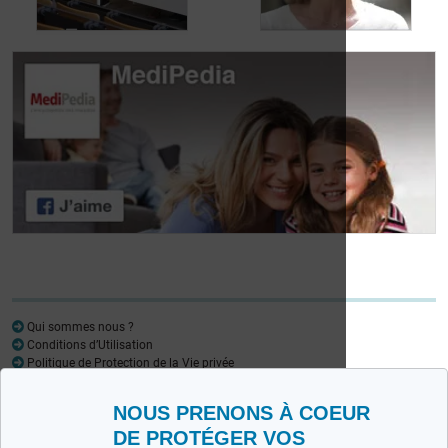
aux fuites urinaires
urinaires
Journée des
patients atteints de
Journée des
lymphome:
patients atteints de
Mariangela Fiorente,
lymphome: Pr
ALWB
Virginie De Wilde
Qui sommes nous ?
Conditions d’Utilisation
Politique de Protection de la Vie privée
Glossaire
NOUS PRENONS À COEUR
Medipedia FR
Medipedia NL
DE PROTÉGER VOS