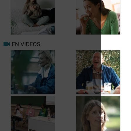
Quand consulter à
nouveau pour
migraine ou maux de
Prévenir les maux de
tête?
tête au jour le jour
EN VIDEOS
Facteurs
Mieux vivre avec la
déclenchants et de
migraine au
risque migraine et
quotidien
maux de tête
Jean, 58 ans,
Carole, 55 ans, a
profite de la vie
trouvé une solution
malgré les fuites