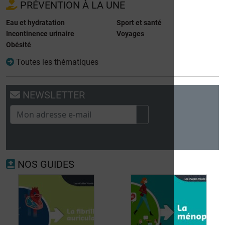
PRÉVENTION À LA UNE
Eau et hydratation
Sport et santé
Incontinence urinaire
Voyages
Obésité
Toutes les thématiques
NEWSLETTER
NOS GUIDES