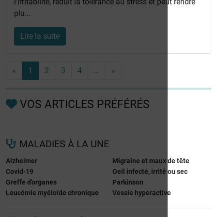
l'irritabilité, réduit la tolérance au stress et peut rendre
plu...
Lire la suite
«
1
2
3
4
…
»
VOS ARTICLES PRÉFÉRÉS
MALADIES À LA UNE
Alzheimer
Migraine et maux de tête
Covid-19
Oeil infecté, irrité ou sec
Greffe d'organes
Parkinson
Leucémie myéloïde chronique
Vessie hyperactive