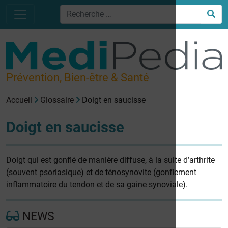
Prévention, Bien-être & Santé
Accueil
Glossaire
Doigt en saucisse
Doigt en saucisse
Doigt qui est gonflé de manière diffuse, à la suite d’arthrite
(souvent psoriasique) et de ténosynovite (gonflement
inflammatoire du tendon et de sa gaine synoviale).
NEWS