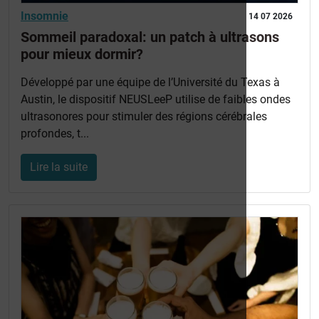
Insomnie
14 07 2026
Sommeil paradoxal: un patch à ultrasons
pour mieux dormir?
Développé par une équipe de l’Université du Texas à
Austin, le dispositif NEUSLeeP utilise de faibles ondes
ultrasonores pour stimuler des régions cérébrales
profondes, t...
Lire la suite