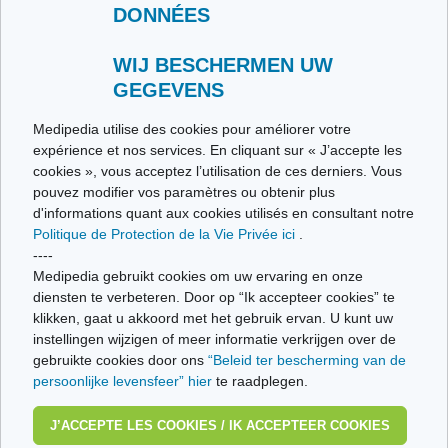
DONNÉES
Contactez-nous
Envoyez-nous vos témoignages
Toutes les thématiques
WIJ BESCHERMEN UW
GEGEVENS
Ce site respecte les principes de la charte HON Code.
Medipedia utilise des cookies pour améliorer votre
expérience et nos services. En cliquant sur « J’accepte les
cookies », vous acceptez l’utilisation de ces derniers. Vous
pouvez modifier vos paramètres ou obtenir plus
© Vivio sa, 2014-2026 - Tous droits réservés | Avenue Gustave Demeylaan 57 -
d'informations quant aux cookies utilisés en consultant notre
1160 Brussels
Politique de Protection de la Vie Privée ici
.
Dernière mise à jour: 22/07/2026
----
Medipedia gebruikt cookies om uw ervaring en onze
diensten te verbeteren. Door op “Ik accepteer cookies” te
klikken, gaat u akkoord met het gebruik ervan. U kunt uw
instellingen wijzigen of meer informatie verkrijgen over de
gebruikte cookies door ons
“Beleid ter bescherming van de
persoonlijke levensfeer” hier
te raadplegen.
J’ACCEPTE LES COOKIES / IK ACCEPTEER COOKIES