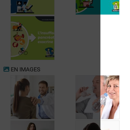
Fibrillation
auriculaire
Ménopause
EN IMAGES
Insuffisance
pancréatique
exocrine