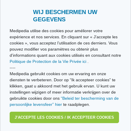
Envoyez-nous vos témoignages
Toutes les thématiques
WIJ BESCHERMEN UW
GEGEVENS
Ce site respecte les principes de la charte HON Code.
Medipedia utilise des cookies pour améliorer votre
expérience et nos services. En cliquant sur « J’accepte les
cookies », vous acceptez l’utilisation de ces derniers. Vous
pouvez modifier vos paramètres ou obtenir plus
© Vivio sa, 2014-2026 - Tous droits réservés | Avenue Gustave Demeylaan 57 -
d'informations quant aux cookies utilisés en consultant notre
1160 Brussels
Politique de Protection de la Vie Privée ici
.
Dernière mise à jour: 22/07/2026
----
Medipedia gebruikt cookies om uw ervaring en onze
diensten te verbeteren. Door op “Ik accepteer cookies” te
klikken, gaat u akkoord met het gebruik ervan. U kunt uw
instellingen wijzigen of meer informatie verkrijgen over de
gebruikte cookies door ons
“Beleid ter bescherming van de
persoonlijke levensfeer” hier
te raadplegen.
J’ACCEPTE LES COOKIES / IK ACCEPTEER COOKIES