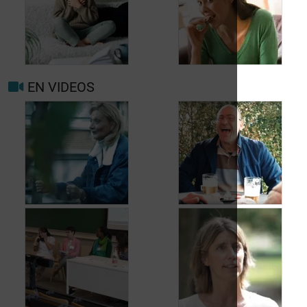
Quand consulter à
nouveau pour
migraine ou maux de
Prévenir les maux de
tête?
tête au jour le jour
EN VIDEOS
Facteurs
Mieux vivre avec la
déclenchants et de
migraine au
risque migraine et
quotidien
maux de tête
Jean, 58 ans,
Carole, 55 ans, a
profite de la vie
trouvé une solution
malgré les fuites
aux fuites urinaires
urinaires