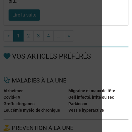
plu...
Lire la suite
«
1
2
3
4
…
»
VOS ARTICLES PRÉFÉRÉS
MALADIES À LA UNE
Alzheimer
Migraine et maux de tête
Covid-19
Oeil infecté, irrité ou sec
Greffe d'organes
Parkinson
Leucémie myéloïde chronique
Vessie hyperactive
PRÉVENTION À LA UNE