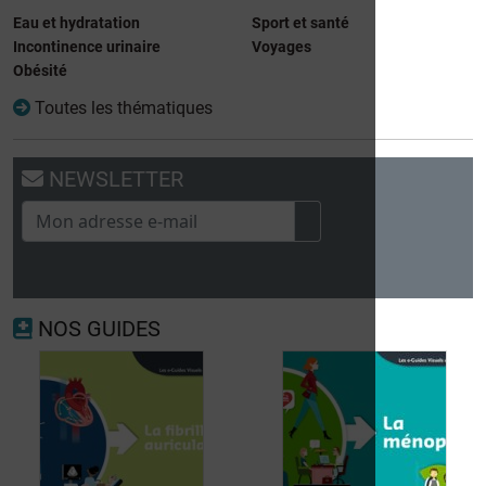
Eau et hydratation
Sport et santé
Incontinence urinaire
Voyages
Obésité
Toutes les thématiques
NEWSLETTER
NOS GUIDES