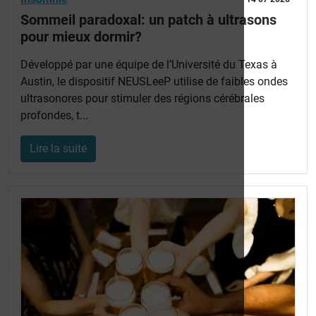
Sommeil paradoxal: un patch à ultrasons
pour mieux dormir?
Développé par une équipe de l’Université du Texas à
Austin, le dispositif NEUSLeeP utilise de faibles ondes
ultrasonores pour stimuler des régions cérébrales
profondes, t...
Lire la suite