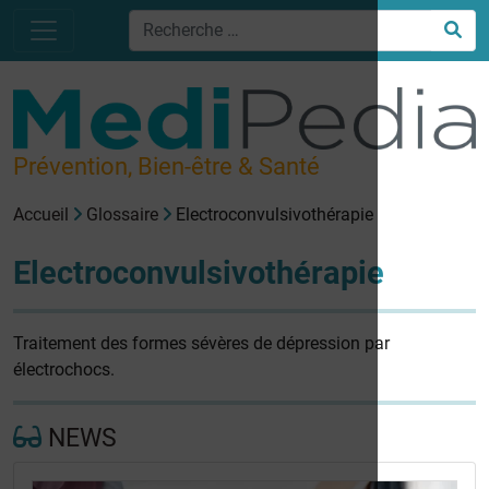
Prévention, Bien-être & Santé
Accueil
Glossaire
Electroconvulsivothérapie
Electroconvulsivothérapie
Traitement des formes sévères de dépression par
électrochocs.
NEWS