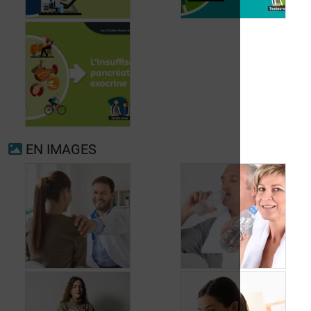
Fibrillation
auriculaire
Ménopause
EN IMAGES
Insuffisance
pancréatique
exocrine