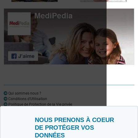
Journée des
patients atteints de
Journée des
lymphome:
patients atteints de
Mariangela Fiorente,
lymphome: Pr
ALWB
Virginie De Wilde
Qui sommes nous ?
Conditions d’Utilisation
Politique de Protection de la Vie privée
Glossaire
NOUS PRENONS À COEUR
Medipedia FR
Medipedia NL
DE PROTÉGER VOS
DONNÉES
Contactez-nous