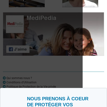
aux fuites urinaires
urinaires
Journée des
patients atteints de
Journée des
lymphome:
patients atteints de
Mariangela Fiorente,
lymphome: Pr
ALWB
Virginie De Wilde
Qui sommes nous ?
Conditions d’Utilisation
Politique de Protection de la Vie privée
Glossaire
NOUS PRENONS À COEUR
Medipedia FR
Medipedia NL
DE PROTÉGER VOS