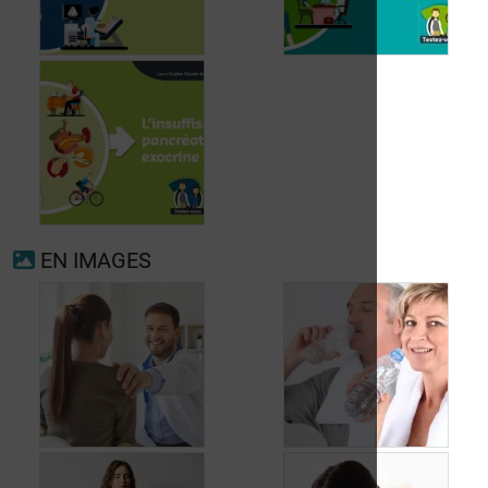
Fibrillation
auriculaire
Ménopause
EN IMAGES
Insuffisance
pancréatique
exocrine