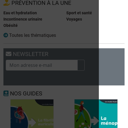
PRÉVENTION À LA UNE
Eau et hydratation
Sport et santé
Incontinence urinaire
Voyages
Obésité
Toutes les thématiques
NEWSLETTER
NOS GUIDES