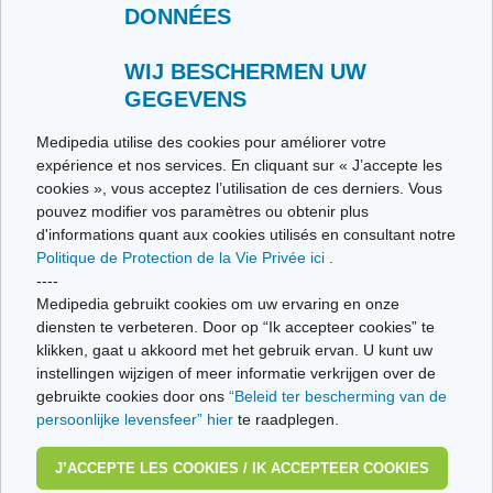
DONNÉES
Contactez-nous
Envoyez-nous vos témoignages
Toutes les thématiques
WIJ BESCHERMEN UW
GEGEVENS
Ce site respecte les principes de la charte HON Code.
Medipedia utilise des cookies pour améliorer votre
expérience et nos services. En cliquant sur « J’accepte les
cookies », vous acceptez l’utilisation de ces derniers. Vous
pouvez modifier vos paramètres ou obtenir plus
© Vivio sa, 2014-2026 - Tous droits réservés | Avenue Gustave Demeylaan 57 -
d'informations quant aux cookies utilisés en consultant notre
1160 Brussels
Politique de Protection de la Vie Privée ici
.
Dernière mise à jour: 22/07/2026
----
Medipedia gebruikt cookies om uw ervaring en onze
diensten te verbeteren. Door op “Ik accepteer cookies” te
klikken, gaat u akkoord met het gebruik ervan. U kunt uw
instellingen wijzigen of meer informatie verkrijgen over de
gebruikte cookies door ons
“Beleid ter bescherming van de
persoonlijke levensfeer” hier
te raadplegen.
J’ACCEPTE LES COOKIES / IK ACCEPTEER COOKIES