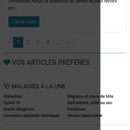
l'irritabilité, réduit la tolérance au stress et peut rendre
plu...
Lire la suite
«
1
2
3
4
…
»
VOS ARTICLES PRÉFÉRÉS
MALADIES À LA UNE
Alzheimer
Migraine et maux de tête
Covid-19
Oeil infecté, irrité ou sec
Greffe d'organes
Parkinson
Leucémie myéloïde chronique
Vessie hyperactive