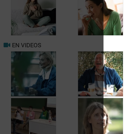
Quand consulter à
nouveau pour
migraine ou maux de
Prévenir les maux de
tête?
tête au jour le jour
EN VIDEOS
Facteurs
Mieux vivre avec la
déclenchants et de
migraine au
risque migraine et
quotidien
maux de tête
Jean, 58 ans,
Carole, 55 ans, a
profite de la vie
trouvé une solution
malgré les fuites