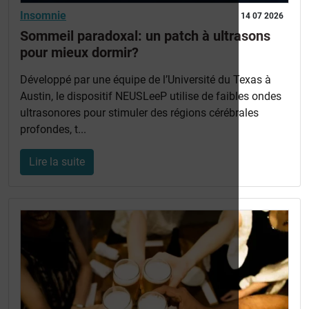
Insomnie
14 07 2026
Sommeil paradoxal: un patch à ultrasons
pour mieux dormir?
Développé par une équipe de l’Université du Texas à
Austin, le dispositif NEUSLeeP utilise de faibles ondes
ultrasonores pour stimuler des régions cérébrales
profondes, t...
Lire la suite