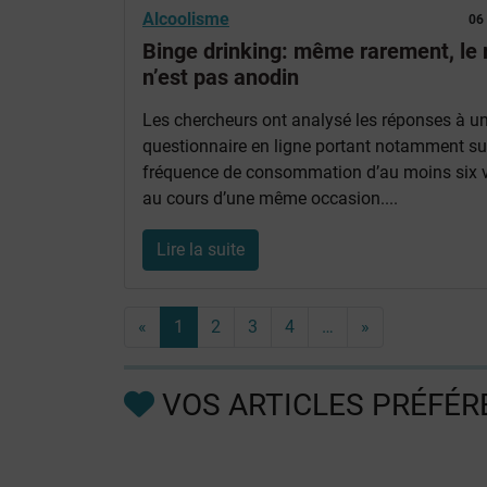
Alcoolisme
06
Binge drinking: même rarement, le 
n’est pas anodin
Les chercheurs ont analysé les réponses à u
questionnaire en ligne portant notamment su
fréquence de consommation d’au moins six v
au cours d’une même occasion....
Lire la suite
«
1
2
3
4
…
»
VOS ARTICLES PRÉFÉR