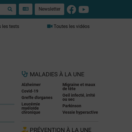
Newsletter
les tests
Toutes les vidéos
MALADIES À LA UNE
Alzheimer
Migraine et maux
de tête
Covid-19
Oeil infecté, irrité
Greffe d'organes
ou sec
Leucémie
Parkinson
myéloïde
chronique
Vessie hyperactive
PRÉVENTION À LA UNE