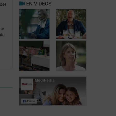
EN VIDEOS
2026
Facteurs
Mieux vivre
déclenchants et
avec la
de risque
migraine au
migraine et
quotidien
maux de tête
ité
nte
Carole, 55 ans,
Jean, 58 ans,
a trouvé une
profite de la vie
solution aux
malgré les
fuites urinaires
fuites urinaires
Journée des
patients atteints
Journée des
de lymphome:
patients atteints
Mariangela
de lymphome:
Fiorente,
Pr Virginie De
ALWB
Wilde