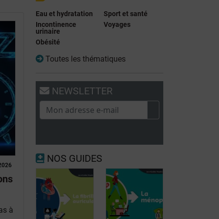
Eau et hydratation
Sport et santé
Incontinence
Voyages
urinaire
Obésité
Toutes les thématiques
NEWSLETTER
NOS GUIDES
2026
ons
as à