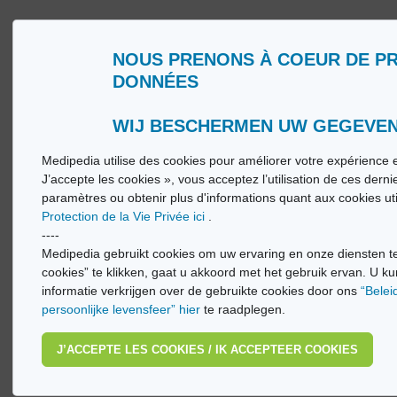
NOUS PRENONS À COEUR DE P
DONNÉES
Qui sommes nous ?
Glossa
Conditions d’Utilisation
Medip
Politique de Protection de la Vie privée
Medip
WIJ BESCHERMEN UW GEGEVE
Medipedia utilise des cookies pour améliorer votre expérience e
© Vi
J’accepte les cookies », vous acceptez l’utilisation de ces dern
paramètres ou obtenir plus d'informations quant aux cookies ut
Protection de la Vie Privée ici
.
----
Medipedia gebruikt cookies om uw ervaring en onze diensten te
cookies” te klikken, gaat u akkoord met het gebruik ervan. U ku
informatie verkrijgen over de gebruikte cookies door ons
“Belei
persoonlijke levensfeer” hier
te raadplegen.
J’ACCEPTE LES COOKIES / IK ACCEPTEER COOKIES