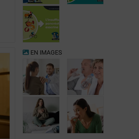
Fibrillation
auriculaire
Ménopause
EN IMAGES
Insuffisance
pancréatique
exocrine
Quand consulter
à nouveau pour
Prévenir les
migraine ou
maux de tête au
maux de tête?
jour le jour