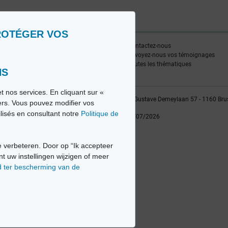
ROTÉGER VOS
ire
Contactez-nous
edia FR
Envoyez-nous vos témoignages
edia NL
Toutes les thématiques
NS
t nos services. En cliquant sur «
vio sa, 2014-2026 - Tous droits réservés | Avenue Gustave Demeylaan 57 - 1160 Bru
iers. Vous pouvez modifier vos
ilisés en consultant notre
Politique de
Dernière mise à jour: 22/07/2026
 verbeteren. Door op “Ik accepteer
nt uw instellingen wijzigen of meer
d ter bescherming van de