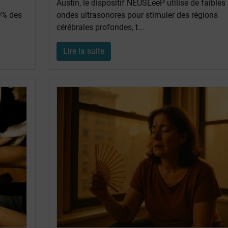
Austin, le dispositif NEUSLeeP utilise de faibles
 9% des
ondes ultrasonores pour stimuler des régions
cérébrales profondes, t...
Lire la suite