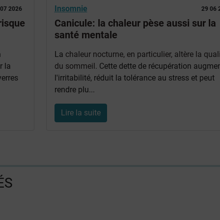
Insomnie
 07 2026
29 06 
risque
Canicule: la chaleur pèse aussi sur la
santé mentale
n
La
chaleur nocturne, en particulier, altère la qual
r la
du sommeil
. Cette dette de récupération augme
erres
l'irritabilité, réduit la tolérance au stress et peut
rendre plu...
Lire la suite
ÉS