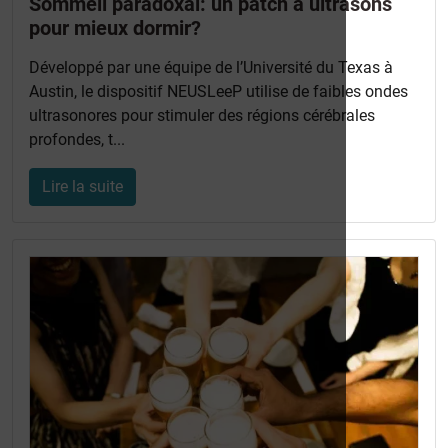
Sommeil paradoxal: un patch à ultrasons
pour mieux dormir?
Développé par une équipe de l’Université du Texas à
Austin, le dispositif NEUSLeeP utilise de faibles ondes
ultrasonores pour stimuler des régions cérébrales
profondes, t...
Lire la suite