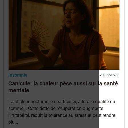
Insomnie
29 06 2026
Canicule: la chaleur pèse aussi sur la santé
mentale
La
chaleur nocturne, en particulier, altère la qualité du
sommeil
. Cette dette de récupération augmente
l'irritabilité, réduit la tolérance au stress et peut rendre
plu...