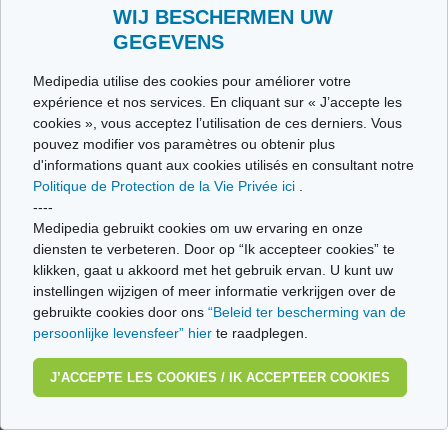
Toutes les thématiques
WIJ BESCHERMEN UW
GEGEVENS
Ce site respecte les principes de la charte HON Code.
Medipedia utilise des cookies pour améliorer votre
expérience et nos services. En cliquant sur « J’accepte les
cookies », vous acceptez l’utilisation de ces derniers. Vous
pouvez modifier vos paramètres ou obtenir plus
© Vivio sa, 2014-2026 - Tous droits réservés | Avenue Gustave Demeylaan 57 -
d'informations quant aux cookies utilisés en consultant notre
1160 Brussels
Politique de Protection de la Vie Privée ici
.
Dernière mise à jour: 22/07/2026
----
Medipedia gebruikt cookies om uw ervaring en onze
diensten te verbeteren. Door op “Ik accepteer cookies” te
klikken, gaat u akkoord met het gebruik ervan. U kunt uw
instellingen wijzigen of meer informatie verkrijgen over de
gebruikte cookies door ons
“Beleid ter bescherming van de
persoonlijke levensfeer” hier
te raadplegen.
J’ACCEPTE LES COOKIES / IK ACCEPTEER COOKIES