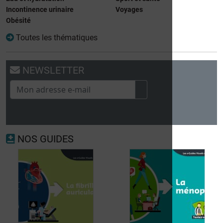
Incontinence urinaire
Voyages
Obésité
Toutes les thématiques
NEWSLETTER
NOS GUIDES