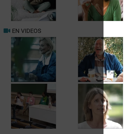
nouveau pour
migraine ou maux de
Prévenir les maux de
tête?
tête au jour le jour
EN VIDEOS
Facteurs
Mieux vivre avec la
déclenchants et de
migraine au
risque migraine et
quotidien
maux de tête
Jean, 58 ans,
Carole, 55 ans, a
profite de la vie
trouvé une solution
malgré les fuites
aux fuites urinaires
urinaires