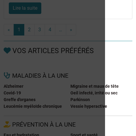
Lire la suite
«
1
2
3
4
…
»
VOS ARTICLES PRÉFÉRÉS
MALADIES À LA UNE
Alzheimer
Migraine et maux de tête
Covid-19
Oeil infecté, irrité ou sec
Greffe d'organes
Parkinson
Leucémie myéloïde chronique
Vessie hyperactive
PRÉVENTION À LA UNE
Eau et hydratation
Sport et santé