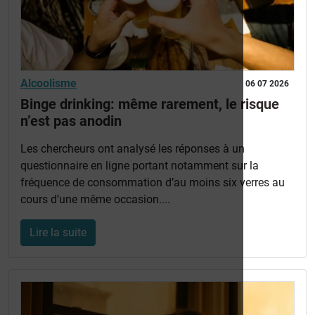
Alcoolisme
06 07 2026
Binge drinking: même rarement, le risque
n’est pas anodin
Les chercheurs ont analysé les réponses à un
questionnaire en ligne portant notamment sur la
fréquence de consommation d’au moins six verres au
cours d’une même occasion....
Lire la suite