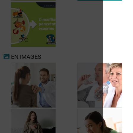
Fibrillation
auriculaire
Ménopause
EN IMAGES
Insuffisance
pancréatique
exocrine
Quand consulter à