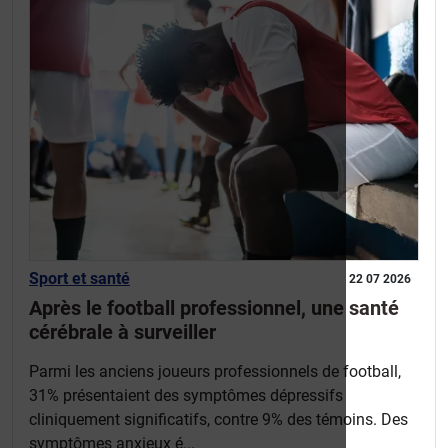
Sport et santé
22 07 2026
Après le football professionnel, une santé
cérébrale à surveiller
Parmi les anciens joueurs professionnels de football,
31% présentaient des symptômes dépressifs
cliniquement significatifs, contre 9% des témoins. Des
symptômes anxieux é...