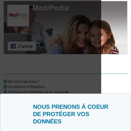
Journée des
patients atteints de
Journée des
lymphome:
patients atteints de
Mariangela Fiorente,
lymphome: Pr
ALWB
Virginie De Wilde
Qui sommes nous ?
Conditions d’Utilisation
Politique de Protection de la Vie privée
Glossaire
NOUS PRENONS À COEUR
Medipedia FR
Medipedia NL
DE PROTÉGER VOS
DONNÉES
Contactez-nous
Envoyez-nous vos témoignages