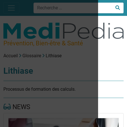
Prévention, Bien-être & Santé
Accueil
Glossaire
Lithiase
Lithiase
Processus de formation des calculs.
NEWS