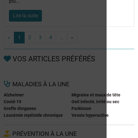
plu...
Lire la suite
«
1
2
3
4
…
»
VOS ARTICLES PRÉFÉRÉS
MALADIES À LA UNE
Alzheimer
Migraine et maux de tête
Covid-19
Oeil infecté, irrité ou sec
Greffe d'organes
Parkinson
Leucémie myéloïde chronique
Vessie hyperactive
PRÉVENTION À LA UNE