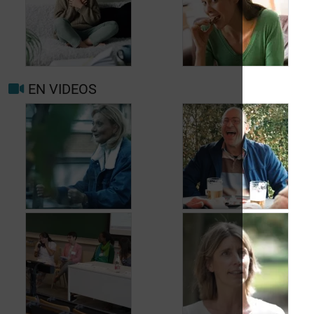
Quand consulter à
nouveau pour
migraine ou maux de
Prévenir les maux de
tête?
tête au jour le jour
EN VIDEOS
Facteurs
Mieux vivre avec la
déclenchants et de
migraine au
risque migraine et
quotidien
maux de tête
Jean, 58 ans,
Carole, 55 ans, a
profite de la vie
trouvé une solution
malgré les fuites
aux fuites urinaires
urinaires