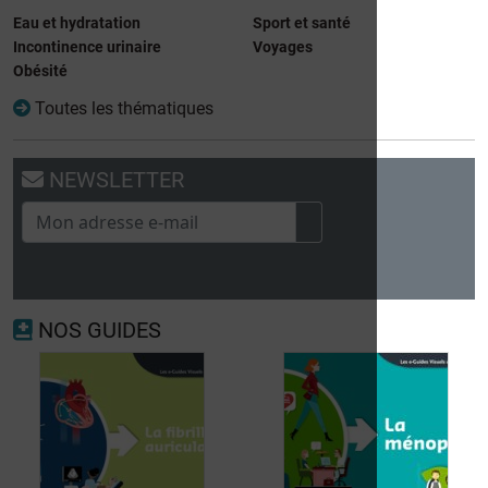
Eau et hydratation
Sport et santé
Incontinence urinaire
Voyages
Obésité
Toutes les thématiques
NEWSLETTER
NOS GUIDES