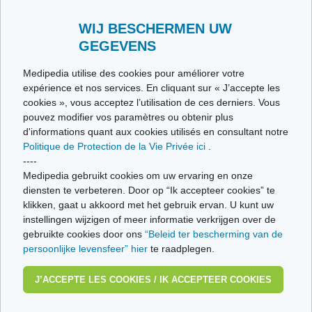
Envoyez-nous vos témoignages
Toutes les thématiques
WIJ BESCHERMEN UW
GEGEVENS
Ce site respecte les principes de la charte HON Code.
Medipedia utilise des cookies pour améliorer votre
expérience et nos services. En cliquant sur « J’accepte les
cookies », vous acceptez l’utilisation de ces derniers. Vous
pouvez modifier vos paramètres ou obtenir plus
© Vivio sa, 2014-2026 - Tous droits réservés | Avenue Gustave Demeylaan 57 -
d'informations quant aux cookies utilisés en consultant notre
1160 Brussels
Politique de Protection de la Vie Privée ici
.
Dernière mise à jour: 22/07/2026
----
Medipedia gebruikt cookies om uw ervaring en onze
diensten te verbeteren. Door op “Ik accepteer cookies” te
klikken, gaat u akkoord met het gebruik ervan. U kunt uw
instellingen wijzigen of meer informatie verkrijgen over de
gebruikte cookies door ons
“Beleid ter bescherming van de
persoonlijke levensfeer” hier
te raadplegen.
J’ACCEPTE LES COOKIES / IK ACCEPTEER COOKIES