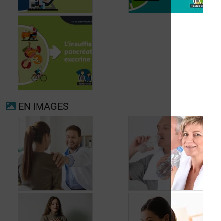
Fibrillation
auriculaire
Ménopause
EN IMAGES
Insuffisance
pancréatique
exocrine