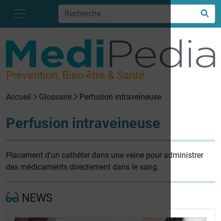
Prévention, Bien-être & Santé
Accueil
Glossaire
Perfusion intraveineuse
Perfusion intraveineuse
Placement d'un cathéter dans une veine pour administrer
des médicaments directement dans le sang.
NEWS