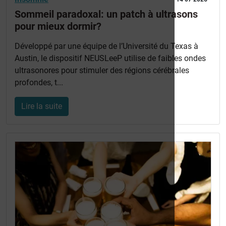
Sommeil paradoxal: un patch à ultrasons
pour mieux dormir?
Développé par une équipe de l’Université du Texas à
Austin, le dispositif NEUSLeeP utilise de faibles ondes
ultrasonores pour stimuler des régions cérébrales
profondes, t...
Lire la suite