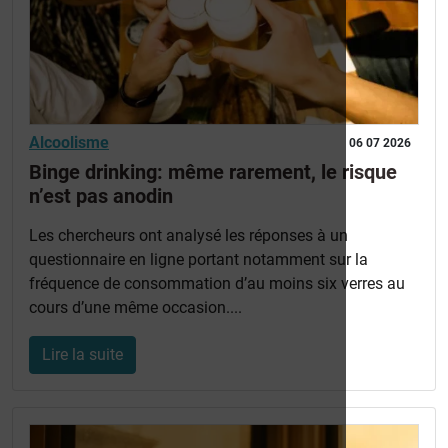
Alcoolisme
06 07 2026
Binge drinking: même rarement, le risque
n’est pas anodin
Les chercheurs ont analysé les réponses à un
questionnaire en ligne portant notamment sur la
fréquence de consommation d’au moins six verres au
cours d’une même occasion....
Lire la suite