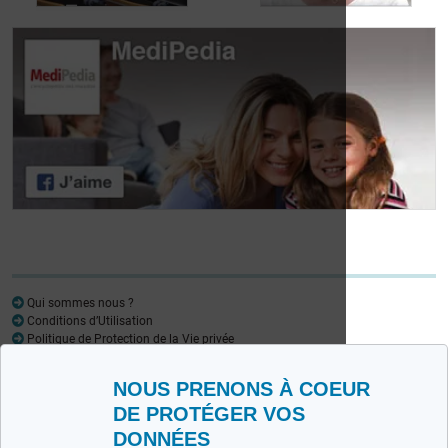
Journée des
patients atteints de
Journée des
lymphome:
patients atteints de
Mariangela Fiorente,
lymphome: Pr
ALWB
Virginie De Wilde
Qui sommes nous ?
Conditions d’Utilisation
Politique de Protection de la Vie privée
Glossaire
NOUS PRENONS À COEUR
Medipedia FR
Medipedia NL
DE PROTÉGER VOS
DONNÉES
Contactez-nous