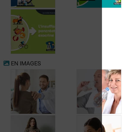
Fibrillation
auriculaire
Ménopause
EN IMAGES
Insuffisance
pancréatique
exocrine