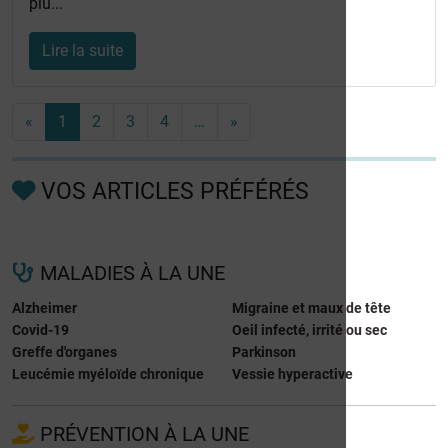
plu...
Lire la suite
«
1
2
3
4
…
»
VOS ARTICLES PRÉFÉRÉS
MALADIES À LA UNE
Alzheimer
Migraine et maux de tête
Covid-19
Oeil infecté, irrité ou sec
Greffe d'organes
Parkinson
Leucémie myéloïde chronique
Vessie hyperactive
PRÉVENTION À LA UNE