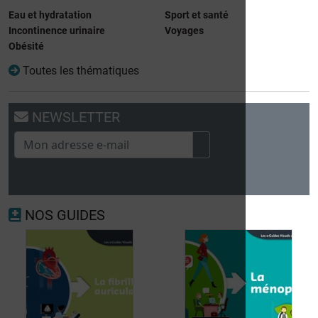
Eau et hydratation
Sport et santé
Incontinence urinaire
Voyages
Obésité
Toutes les thématiques
NEWSLETTER
NOS GUIDES