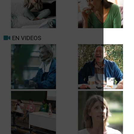
Quand consulter à
nouveau pour
migraine ou maux de
Prévenir les maux de
tête?
tête au jour le jour
EN VIDEOS
Facteurs
Mieux vivre avec la
déclenchants et de
migraine au
risque migraine et
quotidien
maux de tête
Jean, 58 ans,
Carole, 55 ans, a
profite de la vie
trouvé une solution
malgré les fuites
aux fuites urinaires
urinaires