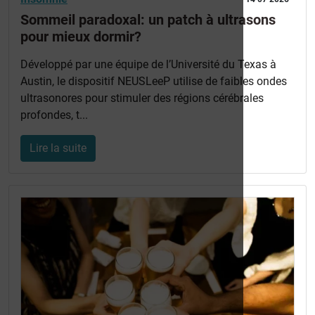
Sommeil paradoxal: un patch à ultrasons
pour mieux dormir?
Développé par une équipe de l’Université du Texas à
Austin, le dispositif NEUSLeeP utilise de faibles ondes
ultrasonores pour stimuler des régions cérébrales
profondes, t...
Lire la suite