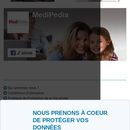
Journée des
patients atteints de
Journée des
lymphome:
patients atteints de
Mariangela Fiorente,
lymphome: Pr
ALWB
Virginie De Wilde
Qui sommes nous ?
Conditions d’Utilisation
Politique de Protection de la Vie privée
Glossaire
NOUS PRENONS À COEUR
Medipedia FR
Medipedia NL
DE PROTÉGER VOS
DONNÉES
Contactez-nous