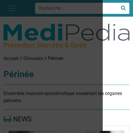
Prévention, Bien-être & Santé
Accueil
Glossaire
Périnée
Périnée
Ensemble musculo-aponévrotique soutenant les organes
pelviens.
NEWS