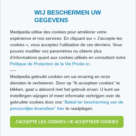
Envoyez-nous vos témoignages
Toutes les thématiques
WIJ BESCHERMEN UW
GEGEVENS
Ce site respecte les principes de la charte HON Code.
Medipedia utilise des cookies pour améliorer votre
expérience et nos services. En cliquant sur « J’accepte les
cookies », vous acceptez l’utilisation de ces derniers. Vous
pouvez modifier vos paramètres ou obtenir plus
© Vivio sa, 2014-2026 - Tous droits réservés | Avenue Gustave Demeylaan 57 -
d'informations quant aux cookies utilisés en consultant notre
1160 Brussels
Politique de Protection de la Vie Privée ici
.
Dernière mise à jour: 22/07/2026
----
Medipedia gebruikt cookies om uw ervaring en onze
diensten te verbeteren. Door op “Ik accepteer cookies” te
klikken, gaat u akkoord met het gebruik ervan. U kunt uw
instellingen wijzigen of meer informatie verkrijgen over de
gebruikte cookies door ons
“Beleid ter bescherming van de
persoonlijke levensfeer” hier
te raadplegen.
J’ACCEPTE LES COOKIES / IK ACCEPTEER COOKIES