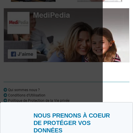
Journée des
patients atteints de
Journée des
lymphome:
patients atteints de
Mariangela Fiorente,
lymphome: Pr
ALWB
Virginie De Wilde
Qui sommes nous ?
Conditions d’Utilisation
Politique de Protection de la Vie privée
Glossaire
NOUS PRENONS À COEUR
Medipedia FR
Medipedia NL
DE PROTÉGER VOS
DONNÉES
Contactez-nous