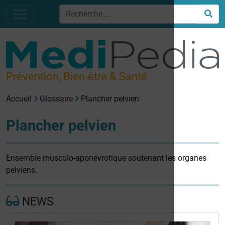
Prévention, Bien-être & Santé
Accueil
Glossaire
Plancher pelvien
Plancher pelvien
Ensemble musculo-aponévrotique soutenant les organes
pelviens.
NEWS