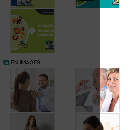
Fibrillation
auriculaire
Ménopause
EN IMAGES
Insuffisance
pancréatique
exocrine