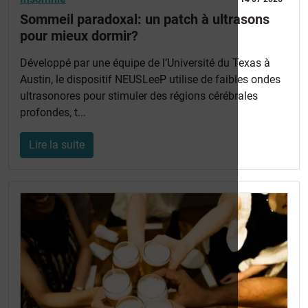
Sommeil paradoxal: un patch à ultrasons
pour mieux dormir?
Développé par une équipe de l’Université du Texas à
Austin, le dispositif NEUSLeeP utilise de faibles ondes
ultrasonores pour stimuler des régions cérébrales
profondes, t...
Lire la suite