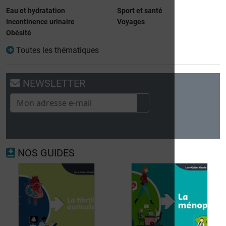
Eau et hydratation
Sport et santé
Incontinence urinaire
Voyages
Obésité
Toutes les thématiques
NEWSLETTER
NOS GUIDES