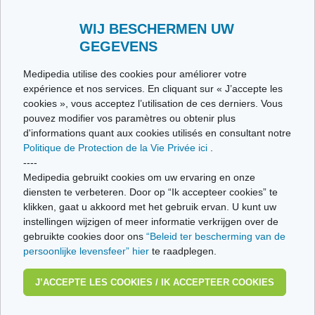
Envoyez-nous vos témoignages
Toutes les thématiques
WIJ BESCHERMEN UW
GEGEVENS
Ce site respecte les principes de la charte HON Code.
Medipedia utilise des cookies pour améliorer votre
expérience et nos services. En cliquant sur « J’accepte les
cookies », vous acceptez l’utilisation de ces derniers. Vous
pouvez modifier vos paramètres ou obtenir plus
© Vivio sa, 2014-2026 - Tous droits réservés | Avenue Gustave Demeylaan 57 -
d'informations quant aux cookies utilisés en consultant notre
1160 Brussels
Politique de Protection de la Vie Privée ici
.
Dernière mise à jour: 22/07/2026
----
Medipedia gebruikt cookies om uw ervaring en onze
diensten te verbeteren. Door op “Ik accepteer cookies” te
klikken, gaat u akkoord met het gebruik ervan. U kunt uw
instellingen wijzigen of meer informatie verkrijgen over de
gebruikte cookies door ons
“Beleid ter bescherming van de
persoonlijke levensfeer” hier
te raadplegen.
J’ACCEPTE LES COOKIES / IK ACCEPTEER COOKIES