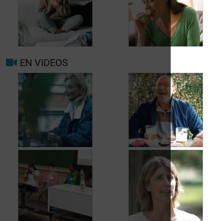
Quand consulter à
nouveau pour
migraine ou maux de
Prévenir les maux de
tête?
tête au jour le jour
EN VIDEOS
Facteurs
Mieux vivre avec la
déclenchants et de
migraine au
risque migraine et
quotidien
maux de tête
Jean, 58 ans,
Carole, 55 ans, a
profite de la vie
trouvé une solution
malgré les fuites
aux fuites urinaires
urinaires