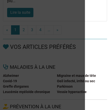
plu...
Lire la suite
«
1
2
3
4
…
»
VOS ARTICLES PRÉFÉRÉS
MALADIES À LA UNE
Alzheimer
Migraine et maux de tête
Covid-19
Oeil infecté, irrité ou sec
Greffe d'organes
Parkinson
Leucémie myéloïde chronique
Vessie hyperactive
PRÉVENTION À LA UNE