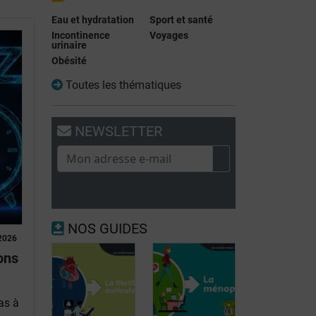
Eau et hydratation
Sport et santé
Incontinence
Voyages
urinaire
Obésité
Toutes les thématiques
NEWSLETTER
NOS GUIDES
2026
ons
as à