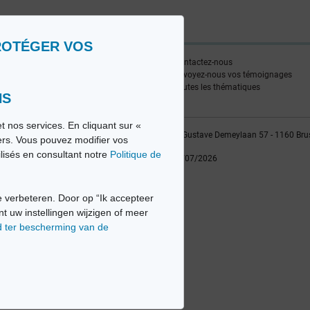
ROTÉGER VOS
ire
Contactez-nous
edia FR
Envoyez-nous vos témoignages
edia NL
Toutes les thématiques
NS
t nos services. En cliquant sur «
vio sa, 2014-2026 - Tous droits réservés | Avenue Gustave Demeylaan 57 - 1160 Bru
iers. Vous pouvez modifier vos
ilisés en consultant notre
Politique de
Dernière mise à jour: 22/07/2026
 verbeteren. Door op “Ik accepteer
nt uw instellingen wijzigen of meer
d ter bescherming van de