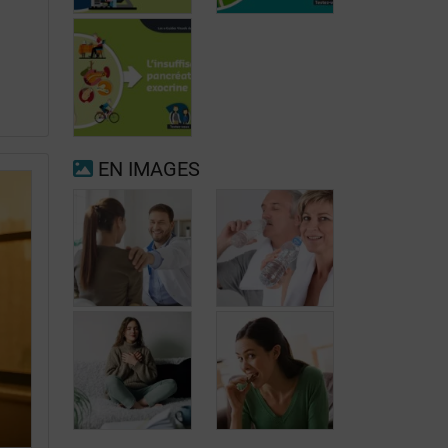
Fibrillation
auriculaire
Ménopause
EN IMAGES
Insuffisance
pancréatique
exocrine
Quand consulter
à nouveau pour
Prévenir les
migraine ou
maux de tête au
maux de tête?
jour le jour