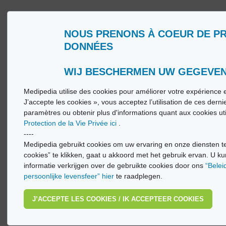
NOUS PRENONS À COEUR DE P
DONNÉES
Qui sommes nous ?
Glossa
Conditions d’Utilisation
Medip
Politique de Protection de la Vie privée
Medip
WIJ BESCHERMEN UW GEGEVE
Medipedia utilise des cookies pour améliorer votre expérience e
© Vi
J’accepte les cookies », vous acceptez l’utilisation de ces dern
paramètres ou obtenir plus d'informations quant aux cookies ut
Protection de la Vie Privée ici
.
----
Medipedia gebruikt cookies om uw ervaring en onze diensten te
cookies” te klikken, gaat u akkoord met het gebruik ervan. U ku
informatie verkrijgen over de gebruikte cookies door ons
“Belei
persoonlijke levensfeer” hier
te raadplegen.
J’ACCEPTE LES COOKIES / IK ACCEPTEER COOKIES