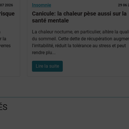
Insomnie
 07 2026
29 06 
risque
Canicule: la chaleur pèse aussi sur la
santé mentale
n
La
chaleur nocturne, en particulier, altère la qual
r la
du sommeil
. Cette dette de récupération augme
erres
l'irritabilité, réduit la tolérance au stress et peut
rendre plu...
Lire la suite
ÉS