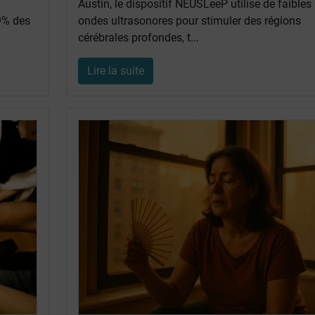
Austin, le dispositif NEUSLeeP utilise de faibles
 9% des
ondes ultrasonores pour stimuler des régions
cérébrales profondes, t...
Lire la suite