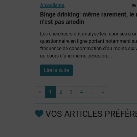
Alcoolisme
06
Binge drinking: même rarement, le 
n’est pas anodin
Les chercheurs ont analysé les réponses à u
questionnaire en ligne portant notamment su
fréquence de consommation d’au moins six v
au cours d’une même occasion....
Lire la suite
«
1
2
3
4
…
»
VOS ARTICLES PRÉFÉR