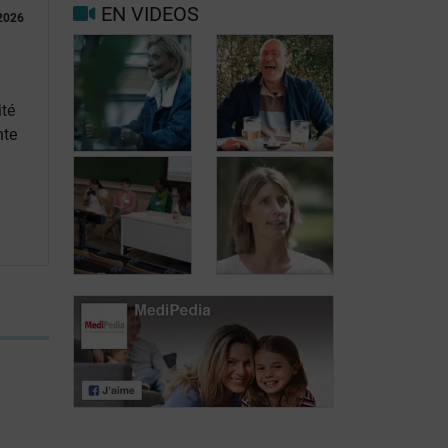
EN VIDEOS
2026
Facteurs
Mieux vivre
déclenchants et
avec la
de risque
migraine au
migraine et
quotidien
maux de tête
ité
nte
Carole, 55 ans,
Jean, 58 ans,
a trouvé une
profite de la vie
solution aux
malgré les
fuites urinaires
fuites urinaires
Journée des
patients atteints
Journée des
de lymphome:
patients atteints
Mariangela
de lymphome:
Fiorente,
Pr Virginie De
ALWB
Wilde