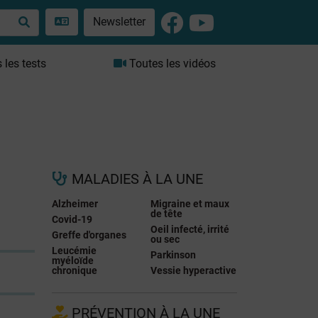
Newsletter
les tests
Toutes les vidéos
MALADIES À LA UNE
Alzheimer
Migraine et maux
de tête
Covid-19
Oeil infecté, irrité
Greffe d'organes
ou sec
Leucémie
Parkinson
myéloïde
chronique
Vessie hyperactive
PRÉVENTION À LA UNE