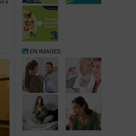
as à
Fibrillation
auriculaire
Ménopause
EN IMAGES
Insuffisance
pancréatique
exocrine
Quand consulter
à nouveau pour
Prévenir les
migraine ou
maux de tête au
maux de tête?
jour le jour