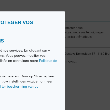
ROTÉGER VOS
ire
Contactez-nous
edia FR
Envoyez-nous vos témoignages
edia NL
Toutes les thématiques
NS
t nos services. En cliquant sur «
vio sa, 2014-2026 - Tous droits réservés | Avenue Gustave Demeylaan 57 - 1160 Bru
iers. Vous pouvez modifier vos
ilisés en consultant notre
Politique de
Dernière mise à jour: 22/07/2026
 verbeteren. Door op “Ik accepteer
nt uw instellingen wijzigen of meer
d ter bescherming van de