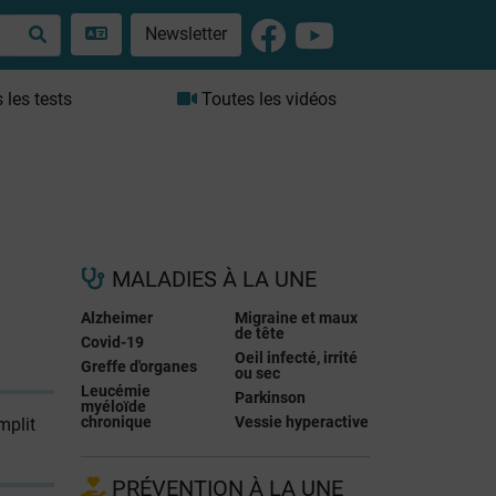
Newsletter
les tests
Toutes les vidéos
MALADIES À LA UNE
Alzheimer
Migraine et maux
de tête
Covid-19
Oeil infecté, irrité
Greffe d'organes
ou sec
Leucémie
Parkinson
myéloïde
chronique
Vessie hyperactive
mplit
PRÉVENTION À LA UNE