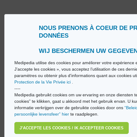
NOUS PRENONS À COEUR DE P
DONNÉES
Qui sommes nous ?
Glossa
Conditions d’Utilisation
Medip
Politique de Protection de la Vie privée
Medip
WIJ BESCHERMEN UW GEGEVE
Medipedia utilise des cookies pour améliorer votre expérience e
© Vi
J’accepte les cookies », vous acceptez l’utilisation de ces dern
paramètres ou obtenir plus d'informations quant aux cookies ut
Protection de la Vie Privée ici
.
----
Medipedia gebruikt cookies om uw ervaring en onze diensten te
cookies” te klikken, gaat u akkoord met het gebruik ervan. U ku
informatie verkrijgen over de gebruikte cookies door ons
“Belei
persoonlijke levensfeer” hier
te raadplegen.
J’ACCEPTE LES COOKIES / IK ACCEPTEER COOKIES