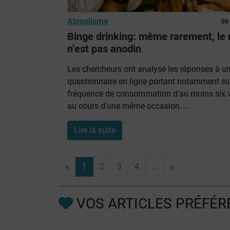
Alcoolisme
06
Binge drinking: même rarement, le 
n’est pas anodin
Les chercheurs ont analysé les réponses à u
questionnaire en ligne portant notamment su
fréquence de consommation d’au moins six v
au cours d’une même occasion....
Lire la suite
«
1
2
3
4
…
»
VOS ARTICLES PRÉFÉR