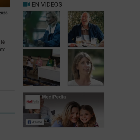
EN VIDEOS
Facteurs
2026
Mieux vivre
déclenchants et
avec la
de risque
migraine au
migraine et
quotidien
maux de tête
ité
nte
Carole, 55 ans,
Jean, 58 ans,
a trouvé une
profite de la vie
solution aux
malgré les
fuites urinaires
fuites urinaires
Journée des
patients atteints
Journée des
de lymphome:
patients atteints
Mariangela
de lymphome:
Fiorente,
Pr Virginie De
ALWB
Wilde