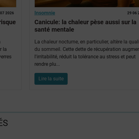
Insomnie
 07 2026
29 06 
risque
Canicule: la chaleur pèse aussi sur la
santé mentale
n
La
chaleur nocturne, en particulier, altère la qual
r la
du sommeil
. Cette dette de récupération augme
erres
l'irritabilité, réduit la tolérance au stress et peut
rendre plu...
Lire la suite
ÉS