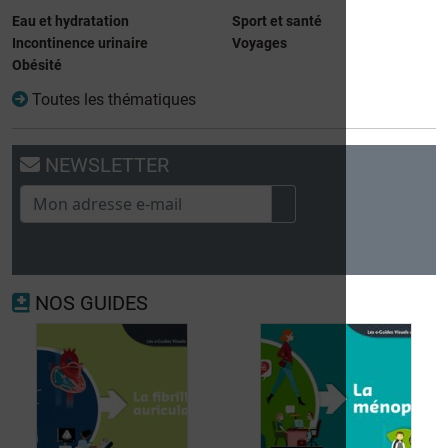
Eau et hydratation
Sport et santé
Incontinence urinaire
Voyages
Obésité
Toutes les thématiques
NEWSLETTER
NOS GUIDES