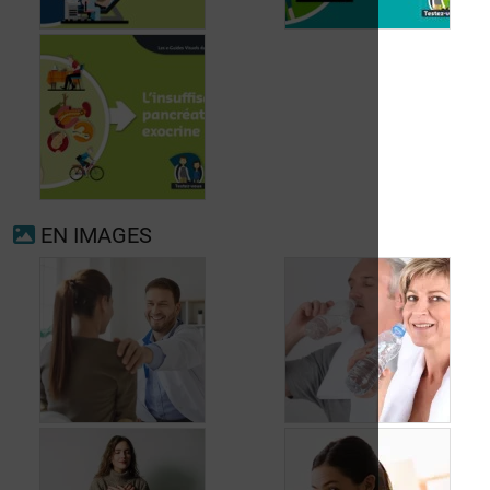
Fibrillation
auriculaire
Ménopause
EN IMAGES
Insuffisance
pancréatique
exocrine