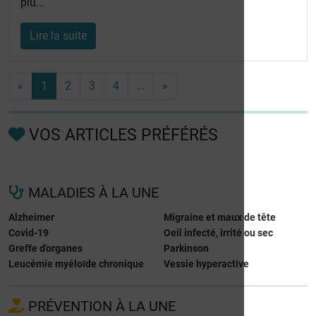
plu...
Lire la suite
«
1
2
3
4
…
»
VOS ARTICLES PRÉFÉRÉS
MALADIES À LA UNE
Alzheimer
Migraine et maux de tête
Covid-19
Oeil infecté, irrité ou sec
Greffe d'organes
Parkinson
Leucémie myéloïde chronique
Vessie hyperactive
PRÉVENTION À LA UNE