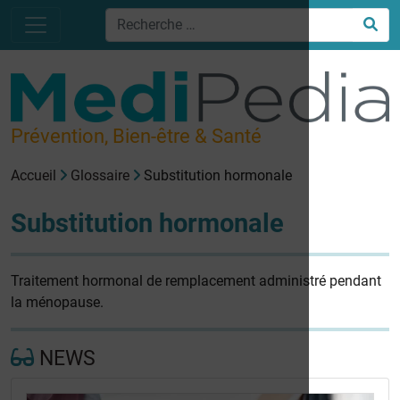
Prévention, Bien-être & Santé
Accueil
Glossaire
Substitution hormonale
Substitution hormonale
Traitement hormonal de remplacement administré pendant
la ménopause.
NEWS