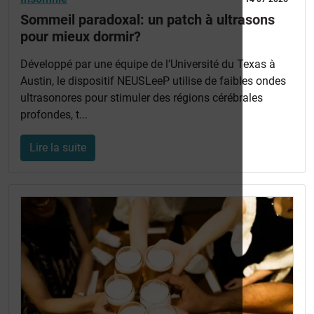
Sommeil paradoxal: un patch à ultrasons
pour mieux dormir?
Développé par une équipe de l’Université du Texas à
Austin, le dispositif NEUSLeeP utilise de faibles ondes
ultrasonores pour stimuler des régions cérébrales
profondes, t...
Lire la suite