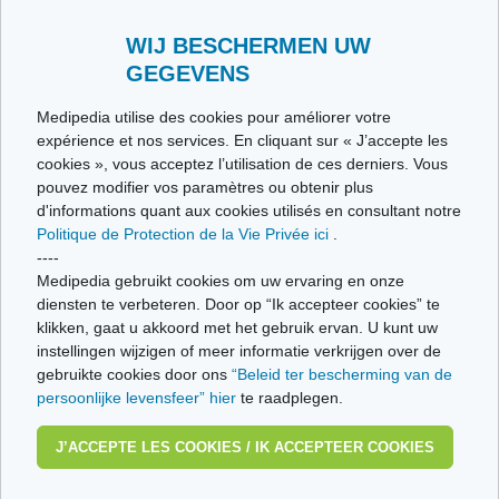
Envoyez-nous vos témoignages
Toutes les thématiques
WIJ BESCHERMEN UW
GEGEVENS
Ce site respecte les principes de la charte HON Code.
Medipedia utilise des cookies pour améliorer votre
expérience et nos services. En cliquant sur « J’accepte les
cookies », vous acceptez l’utilisation de ces derniers. Vous
pouvez modifier vos paramètres ou obtenir plus
© Vivio sa, 2014-2026 - Tous droits réservés | Avenue Gustave Demeylaan 57 -
d'informations quant aux cookies utilisés en consultant notre
1160 Brussels
Politique de Protection de la Vie Privée ici
.
Dernière mise à jour: 22/07/2026
----
Medipedia gebruikt cookies om uw ervaring en onze
diensten te verbeteren. Door op “Ik accepteer cookies” te
klikken, gaat u akkoord met het gebruik ervan. U kunt uw
instellingen wijzigen of meer informatie verkrijgen over de
gebruikte cookies door ons
“Beleid ter bescherming van de
persoonlijke levensfeer” hier
te raadplegen.
J’ACCEPTE LES COOKIES / IK ACCEPTEER COOKIES