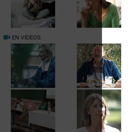
Quand consulter à
nouveau pour
migraine ou maux de
Prévenir les maux de
tête?
tête au jour le jour
EN VIDEOS
Facteurs
Mieux vivre avec la
déclenchants et de
migraine au
risque migraine et
quotidien
maux de tête
Jean, 58 ans,
Carole, 55 ans, a
profite de la vie
trouvé une solution
malgré les fuites
aux fuites urinaires
urinaires