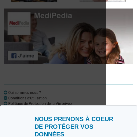
Journée des
patients atteints de
Journée des
lymphome:
patients atteints de
Mariangela Fiorente,
lymphome: Pr
ALWB
Virginie De Wilde
Qui sommes nous ?
Conditions d’Utilisation
Politique de Protection de la Vie privée
Glossaire
NOUS PRENONS À COEUR
Medipedia FR
Medipedia NL
DE PROTÉGER VOS
DONNÉES
Contactez-nous