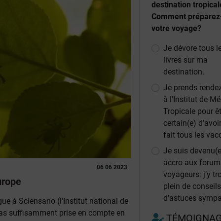
destination tropical
Comment préparez
votre voyage?
Je dévore tous l
livres sur ma
destination.
Je prends rende
à l'Institut de M
Tropicale pour ê
certain(e) d’avoi
fait tous les vac
Je suis devenu(e
accro aux forum
06 06 2023
voyageurs: j’y tr
urope
plein de conseils
d’astuces sympa
ue à Sciensano (l'Institut national de
 pas suffisamment prise en compte en
TÉMOIGNA