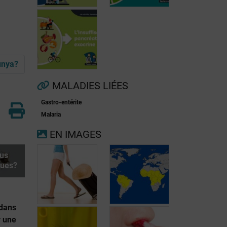
Fibrillation
unya?
auriculaire
Ménopause
MALADIES LIÉES
Gastro-entérite
Insuffisance
Malaria
pancréatique
EN IMAGES
exocrine
us
ques?
 dans
r une