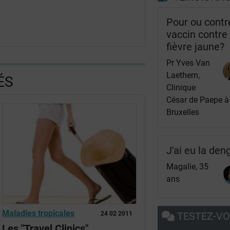
Pour ou contr
vaccin contre 
fièvre jaune?
Pr Yves Van
Laethem,
ÉS
Clinique
César de Paepe à
Bruxelles
J'ai eu la den
Magalie, 35
ans
Maladies tropicales
TESTEZ-V
24 02 2011
Les "Travel Clinics"