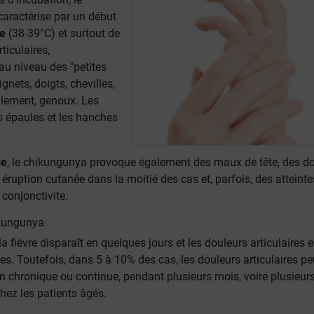
caractérise par un début
re
(38-39°C) et surtout de
ticulaires,
au niveau des "petites
ignets, doigts, chevilles,
llement, genoux. Les
s épaules et les hanches
ue
, le chikungunya provoque également des maux de tête, des d
éruption cutanée dans la moitié des cas et, parfois, des atteinte
 conjonctivite.
ikungunya
la fièvre disparaît en quelques jours et les douleurs articulaires 
s. Toutefois, dans 5 à 10% des cas, les douleurs articulaires p
on chronique ou continue, pendant plusieurs mois, voire plusieur
hez les patients âgés.