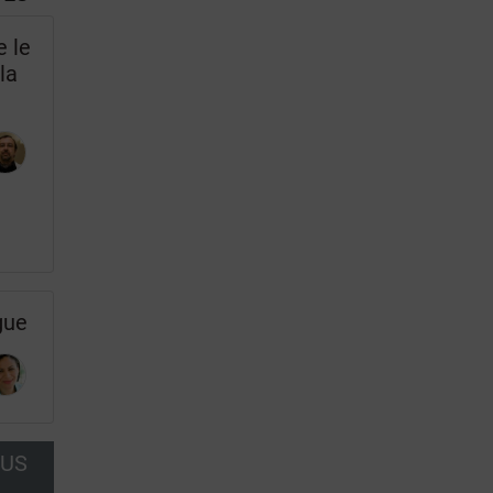
e le
la
gue
OUS