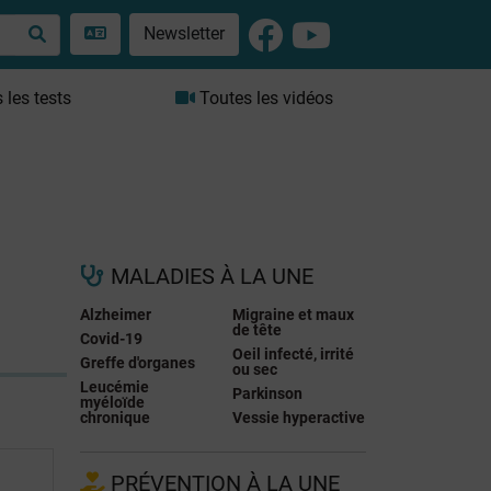
Newsletter
les tests
Toutes les vidéos
MALADIES À LA UNE
Alzheimer
Migraine et maux
de tête
Covid-19
Oeil infecté, irrité
Greffe d'organes
ou sec
Leucémie
Parkinson
myéloïde
chronique
Vessie hyperactive
PRÉVENTION À LA UNE