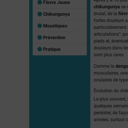
Fièvre Jaune
chikungunya
se 
brutal, de la
fièv
Chikungunya
fortes douleurs ar
Moustiques
particulièrement 
articulations": po
Prévention
pieds et, éventue
douleurs dans le
Pratique
sont plus rares.
Comme la
deng
musculaires, une 
oculaires de type
Évolution du ch
Le plus souvent, 
quelques semaine
persister, de faç
années, surtout c