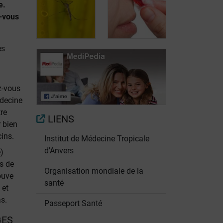
e.
-vous
Les "Travel
Zones à risque
Clinics"
de fièvre jaune
es
Complications
et formes
z-vous
Qu'est-ce que la
sévères de la
édecine
fièvre jaune?
fièvre jaune
tre
LIENS
r bien
cins.
Institut de Médecine Tropicale
d'Anvers
)
s de
Organisation mondiale de la
ouve
santé
 et
s.
Passeport Santé
GES