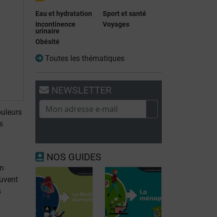
Eau et hydratation
Sport et santé
Incontinence
Voyages
urinaire
Obésité
Toutes les thématiques
NEWSLETTER
ouleurs
s
NOS GUIDES
en
euvent
s