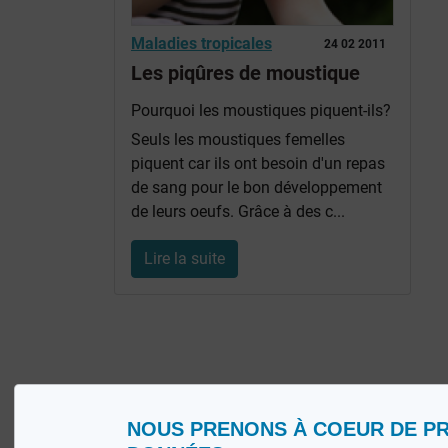
Maladies tropicales
24 02 2011
Les piqûres de moustique
Pourquoi les moustiques piquent-ils?
Seuls les moustiques femelles
piquent car ils ont besoin d'un repas
de sang pour le bon développement
de leurs oeufs. Grâce à des c...
Lire la suite
NOUS PRENONS À COEUR DE P