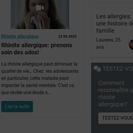
Les allergies:
une histoire d
famille
Rhinite allergique
22 06 2020
Laurens, 35
Rhinite allergique: prenons
ans
soin des ados!
La rhinite allergique peut diminuer la
TESTEZ-V
qualité de vie… Chez les adolescents
en particulier, cette maladie peut
Comment
impacter la santé mentale. C’est ce
reconnaître 
que révèle une étude s...
rhinite
allergique?
Lire la suite
TESTEZ-VOUS