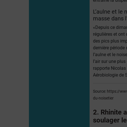
entraîne la dispe
L’aulne et le 
masse dans l’
«Depuis ce diman
régulières et on
des pics plus im
dernière période
l’aulne et le noi
l’air sur une plu
rapporte Nicolas 
Aérobiologie de 
Source:
https://www
du-noisetier
2. Rhinite 
soulager l