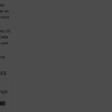
dez
ler un
 vous
.
z s’il
/elle
e son
 ne
GES
emps