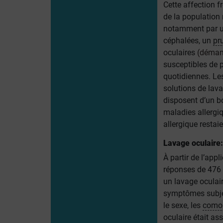
Cette affection 
de la population
notamment par u
céphalées, un
pru
oculaires
(déman
susceptibles de p
quotidiennes. Les
solutions de lav
disposent d’un b
maladies allergi
allergique restaie
Lavage oculaire
À partir de l’app
réponses de 476
un lavage oculair
symptômes subject
le sexe, les
comor
oculaire était as