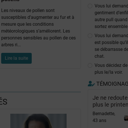
Vous lui deman
Les niveaux de pollen sont
gentiment d’enfi
susceptibles d’augmenter au fur et à
autre pull quand
mesure que les conditions
sortez ensemble
météorologiques s’améliorent. Les
Vous lui demande
personnes sensibles au pollen de ces
est possible qu’il
arbres ri...
se débarrasse d
chat.
Lire la suite
Vous décidez de
plus le/la voir.
TÉMOIGNA
Je ne redoute
ÉS
plus le print
Bernadette,
43 ans