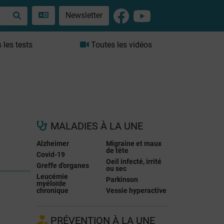
Newsletter
les tests
Toutes les vidéos
MALADIES À LA UNE
Alzheimer
Migraine et maux
de tête
Covid-19
Oeil infecté, irrité
Greffe d'organes
ou sec
Leucémie
Parkinson
myéloïde
chronique
Vessie hyperactive
PRÉVENTION À LA UNE