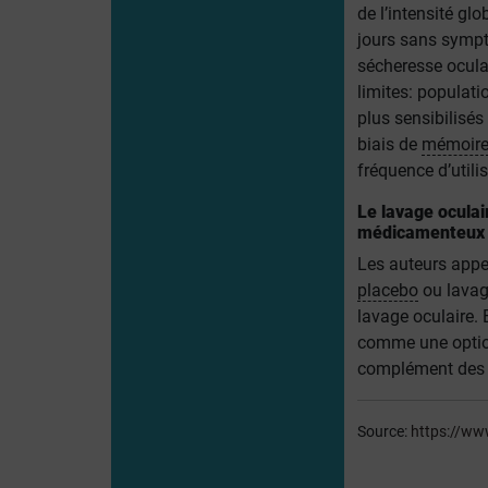
de l’intensité g
jours sans symptô
sécheresse oculai
limites: populati
plus sensibilisé
biais de
mémoir
fréquence d’utilis
Le lavage ocula
médicamenteux 
Les auteurs appe
placebo
ou lavage
lavage oculaire. 
comme une option 
complément des 
Source:
https://ww