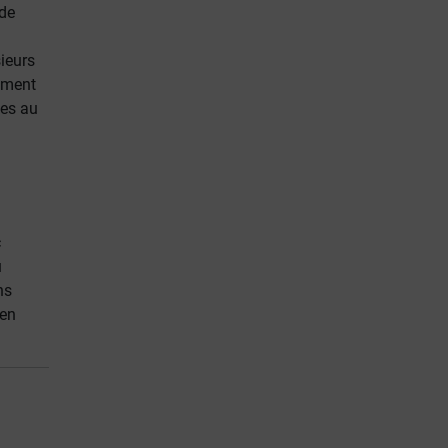
 de
ieurs
lement
ées au
c
u
ns
 en