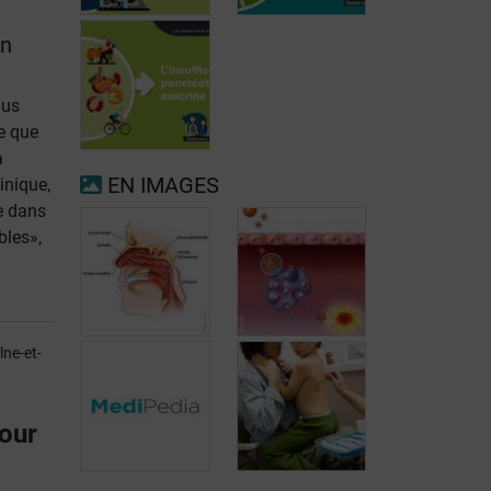
en
lus
e que
Fibrillation
auriculaire
Ménopause
a
EN IMAGES
inique,
se dans
bles»,
Insuffisance
pancréatique
exocrine
ne-et-
pour
Le nez et les
Qu'est-ce que la
voies
rhinite
respiratoires
allergique?