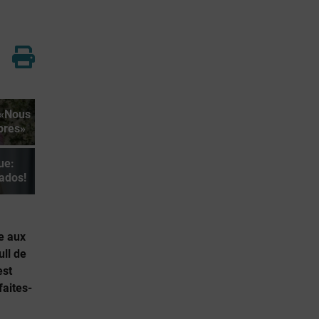
 «Nous
pres»
ue:
ados!
e aux
ull de
est
faites-