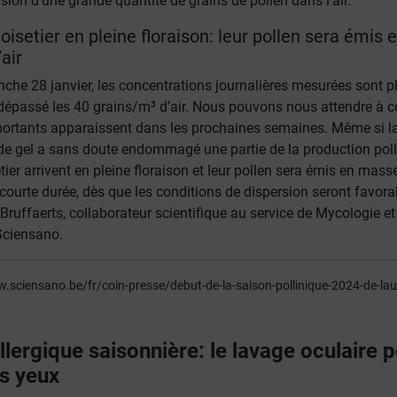
rsion d’une grande quantité de grains de pollen dans l’air.
noisetier en pleine floraison: leur pollen sera émis 
air
che 28 janvier, les concentrations journalières mesurées sont p
t dépassé les 40 grains/m³ d’air. Nous pouvons nous attendre à c
portants apparaissent dans les prochaines semaines. Même si l
 de gel a sans doute endommagé une partie de la production poll
setier arrivent en pleine floraison et leur pollen sera émis en mas
s courte durée, dès que les conditions de dispersion seront favora
Bruffaerts, collaborateur scientifique au service de Mycologie et
Sciensano.
.sciensano.be/fr/coin-presse/debut-de-la-saison-pollinique-2024-de-laul
allergique saisonnière: le lavage oculaire 
es yeux