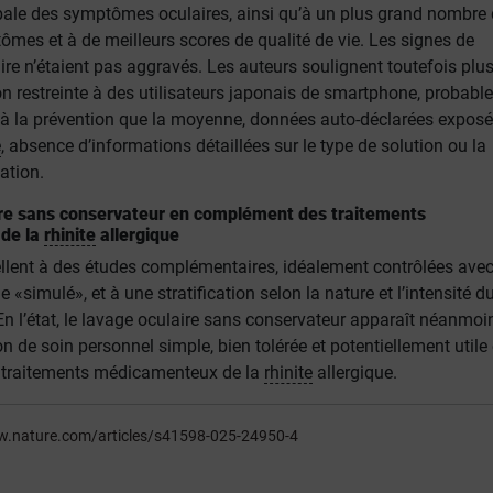
lobale des symptômes oculaires, ainsi qu’à un plus grand nombre
mes et à de meilleurs scores de qualité de vie. Les signes de
re n’étaient pas aggravés. Les auteurs soulignent toutefois plus
on restreinte à des utilisateurs japonais de smartphone, probab
s à la prévention que la moyenne, données auto-déclarées expos
e
, absence d’informations détaillées sur le type de solution ou la
ation.
ire sans conservateur en complément des traitements
de la
rhinite
allergique
llent à des études complémentaires, idéalement contrôlées ave
 «simulé», et à une stratification selon la nature et l’intensité d
En l’état, le lavage oculaire sans conservateur apparaît néanmoi
de soin personnel simple, bien tolérée et potentiellement utile
traitements médicamenteux de la
rhinite
allergique.
w.nature.com/articles/s41598-025-24950-4