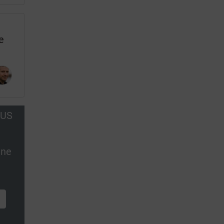
e
OUS
une