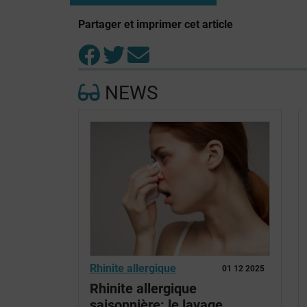
Partager et imprimer cet article
NEWS
Rhinite allergique
01 12 2025
Rhinite allergique
saisonnière: le lavage