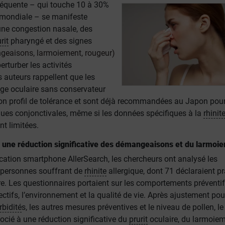
fréquente – qui touche 10 à 30%
 mondiale – se manifeste
ne congestion nasale, des
rit
pharyngé et des signes
geaisons, larmoiement, rougeur)
erturber les activités
 auteurs rappellent que les
age oculaire sans conservateur
on profil de tolérance et sont déjà recommandées au Japon pour
ques conjonctivales, même si les données spécifiques à la
rhinit
nt limitées.
: une réduction significative des démangeaisons et du larmoi
lication smartphone AllerSearch, les chercheurs ont analysé les
 personnes souffrant de
rhinite
allergique, dont 71 déclaraient pr
e. Les questionnaires portaient sur les comportements préventifs
ifs, l’environnement et la qualité de vie. Après ajustement pour
bidité
s, les autres mesures préventives et le niveau de pollen, l
socié à une réduction significative du
prurit
oculaire, du larmoiem