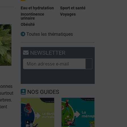
Eau et hydratation
Sport et santé
Incontinence
Voyages
urinaire
Obésité
Toutes les thématiques
NEWSLETTER
rsonnes
NOS GUIDES
surtout
arbres.
tent