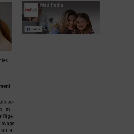
La rhinite
allergique en
Les méthodes
chiffres
diagnostiques
 les
e
ement
atiquer
, les
 l’âge,
e lavage
ent et