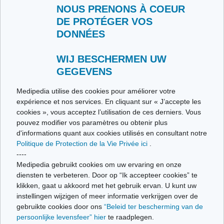
NOUS PRENONS À COEUR
DE PROTÉGER VOS
DONNÉES
WIJ BESCHERMEN UW
GEGEVENS
Medipedia utilise des cookies pour améliorer votre
Le nez et les voies
Qu'est-ce que la
expérience et nos services. En cliquant sur « J’accepte les
respiratoires
rhinite allergique?
cookies », vous acceptez l’utilisation de ces derniers. Vous
pouvez modifier vos paramètres ou obtenir plus
d'informations quant aux cookies utilisés en consultant notre
Politique de Protection de la Vie Privée ici
.
----
Medipedia gebruikt cookies om uw ervaring en onze
diensten te verbeteren. Door op “Ik accepteer cookies” te
La rhinite allergique
Les méthodes
en chiffres
diagnostiques
klikken, gaat u akkoord met het gebruik ervan. U kunt uw
instellingen wijzigen of meer informatie verkrijgen over de
gebruikte cookies door ons
“Beleid ter bescherming van de
persoonlijke levensfeer” hier
te raadplegen.