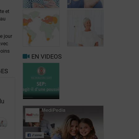
te et
 au
Traitement oral
de la SEP: le
Traitement de la
dyméthyl
SEP: le
e jour
fumarate
natalizumab
avec
(Tecfidera®)
(Tysabri®)
moins
EN VIDEOS
Impact de
l’’environnement
Traitement de la
GES
dans
SEP: la
l’apparition de
mitoxantrone
la SEP
(Novantrone®)
du
SEP: s’agit-il
d’une