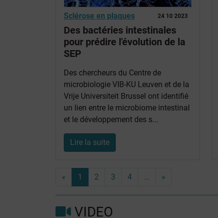
Sclérose en plaques
24 10 2023
Des bactéries intestinales
pour prédire l'évolution de la
SEP
Des chercheurs du Centre de
microbiologie VIB-KU Leuven et de la
Vrije Universiteit Brussel ont identifié
un lien entre le microbiome intestinal
et le développement des s...
Lire la suite
«
1
2
3
4
…
»
VIDEO