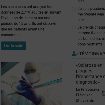
bien.
Les chercheurs ont analysé les
Je suis pessimis
données de 2.719 adultes en suivant
me prépare déjà
l’évolution de leur état sur une
pire.
période de 15 ans. Ils ont observé
Je prends chaqu
que les patients ayant une
comme il vient, 
consomma...
les bons et les 
bons moments.
Lire la suite
TÉMOIGNA
«Sclérose en
plaques:
l’importance 
diagnostic»
Le Pr Souraya
El Sankari
(Service de