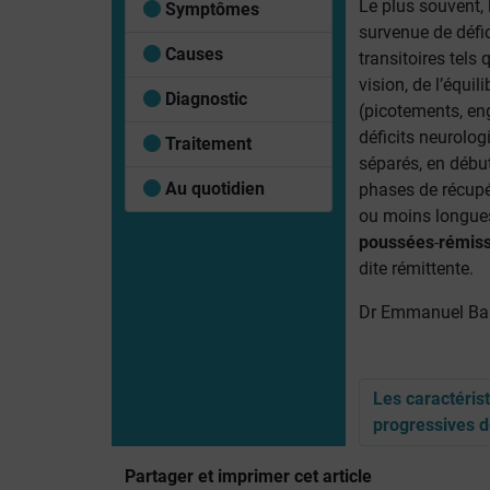
Le plus souvent,
Symptômes
survenue de défi
Causes
transitoires tels 
vision, de l’équili
Diagnostic
(picotements, en
déficits neurolo
Traitement
séparés, en débu
Au quotidien
phases de récupé
ou moins longues
poussées
-
rémis
dite rémittente.
Dr Emmanuel Ba
Les caractéris
progressives d
Partager et imprimer cet article