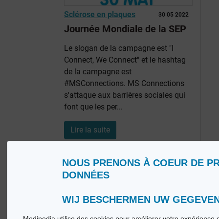
Sclérose en plaques
30 05 2022
Journée Mondiale de la SEP
Le slogan de la campagne est "I
Connect, We Connect" et le hashtag
de la campagne est
#MSConnections. MS Connections
s'attaque aux barrières sociales qui
font que les per...
Lire la suite
NOUS PRENONS À COEUR DE P
DONNÉES
WIJ BESCHERMEN UW GEGEVE
Medipedia utilise des cookies pour améliorer votre expérience e