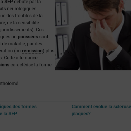
 la
SEP
débute par la
cits neurologiques
que des troubles de la
bre, de la sensibilité
gourdissements). Ces
giques ou
poussées
sont
t de maladie, par des
ration (ou
rémission
) plus
. Cette alternance
sions
caractérise la forme
rtholomé
tiques des formes
Comment évolue la sclérose
e la SEP
plaques?