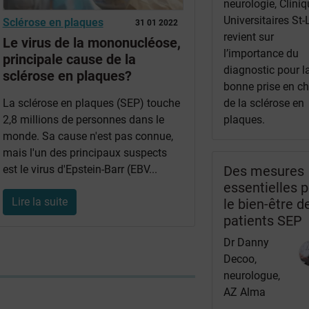
neurologie, Clini
Universitaires St-
Sclérose en plaques
31 01 2022
revient sur
Le virus de la mononucléose,
l’importance du
principale cause de la
diagnostic pour l
sclérose en plaques?
bonne prise en c
La sclérose en plaques (SEP) touche
de la sclérose en
2,8 millions de personnes dans le
plaques.
monde. Sa cause n'est pas connue,
mais l'un des principaux suspects
est le virus d'Epstein-Barr (EBV...
Des mesures
essentielles 
Lire la suite
le bien-être d
patients SEP
Dr Danny
Decoo,
neurologue,
AZ Alma