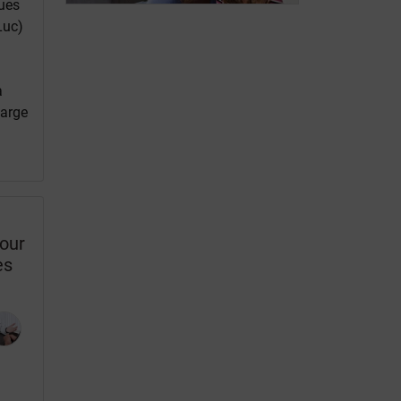
poussée?
ques
Luc)
a
harge
pour
es