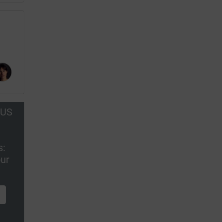
OUS
s:
ur