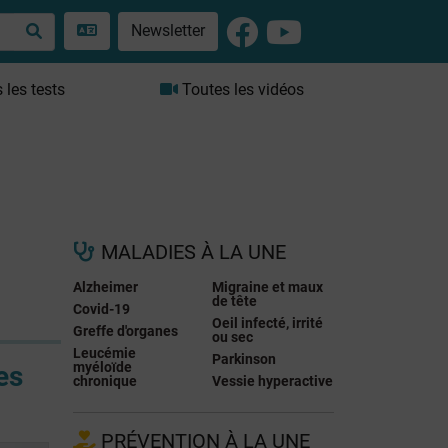
Newsletter
les tests
Toutes les vidéos
MALADIES À LA UNE
Alzheimer
Migraine et maux
de tête
Covid-19
Oeil infecté, irrité
Greffe d'organes
ou sec
Leucémie
Parkinson
myéloïde
es
chronique
Vessie hyperactive
PRÉVENTION À LA UNE