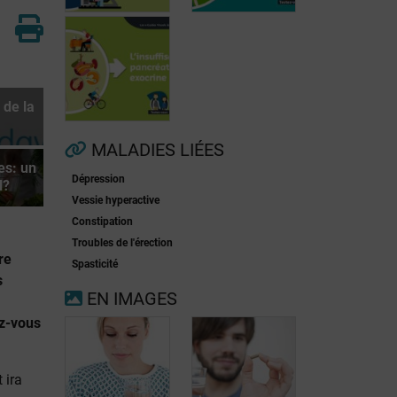
 de la
Fibrillation
auriculaire
Ménopause
MALADIES LIÉES
es: un
Dépression
l?
Insuffisance
Vessie hyperactive
pancréatique
Constipation
exocrine
Troubles de l'érection
re
Spasticité
s
EN IMAGES
z-vous
 ira