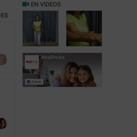
EN VIDEOS
GES
La toxine
botulique pour
Chirurgie: la
relâcher le
neurotomie
muscle
Flexum du
Spasticité
coude, main et
sévère: impact
poignet
sur la marche
spastiques