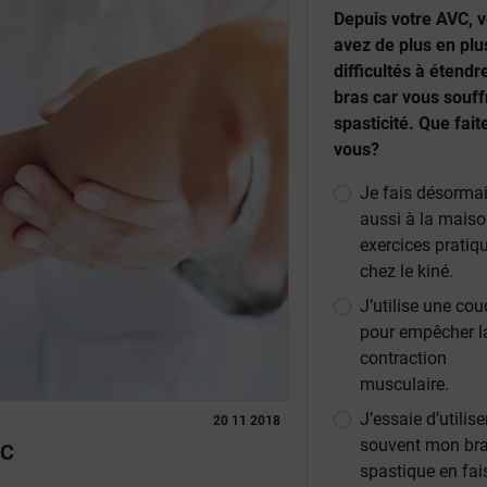
Depuis votre AVC, 
avez de plus en plu
difficultés à étendr
bras car vous souff
spasticité. Que fait
vous?
Je fais désorma
aussi à la maiso
exercices pratiq
chez le kiné.
J’utilise une cou
pour empêcher l
contraction
musculaire.
J’essaie d’utilise
20 11 2018
souvent mon br
VC
spastique en fai