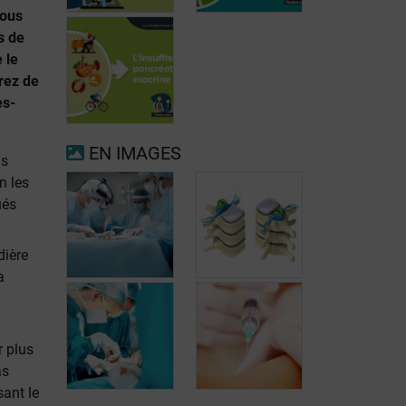
vous
s de
e le
rez de
es-
Fibrillation
auriculaire
Ménopause
EN IMAGES
is
n les
ués
Insuffisance
pancréatique
exocrine
dière
a
r plus
La chirurgie
as
orthopédique:
La pompe à
sant le
dans quels cas?
baclofène