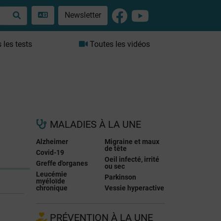
Newsletter
les tests
Toutes les vidéos
MALADIES À LA UNE
Alzheimer
Migraine et maux
de tête
Covid-19
Oeil infecté, irrité
Greffe d'organes
ou sec
Leucémie
Parkinson
myéloïde
chronique
Vessie hyperactive
PRÉVENTION À LA UNE