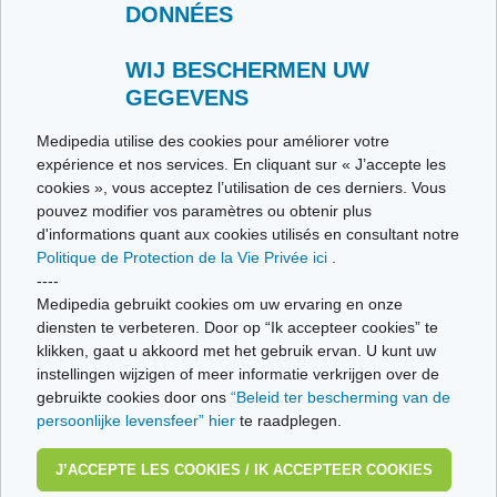
DONNÉES
exocrine
WIJ BESCHERMEN UW
GEGEVENS
Medipedia utilise des cookies pour améliorer votre
expérience et nos services. En cliquant sur « J’accepte les
La cigarette
cookies », vous acceptez l’utilisation de ces derniers. Vous
électronique: utile
Accompagnement
pouvez modifier vos paramètres ou obtenir plus
pour arrêter de
psychologique à
d'informations quant aux cookies utilisés en consultant notre
fumer?
l’arrêt du tabac
Politique de Protection de la Vie Privée ici
.
----
Medipedia gebruikt cookies om uw ervaring en onze
EN VIDEOS
diensten te verbeteren. Door op “Ik accepteer cookies” te
klikken, gaat u akkoord met het gebruik ervan. U kunt uw
Médicament à base
Médicament à base
instellingen wijzigen of meer informatie verkrijgen over de
de bupoprion pour
de varénicline pour
gebruikte cookies door ons
“Beleid ter bescherming van de
arrêter le tabac
arrêter le tabac
persoonlijke levensfeer” hier
te raadplegen.
J’ACCEPTE LES COOKIES / IK ACCEPTEER COOKIES