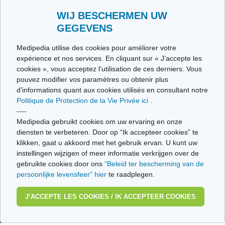
WIJ BESCHERMEN UW
GEGEVENS
Papillotest:
Medipedia utilise des cookies pour améliorer votre
thuisscreening op
Het vaccin tegen
expérience et nos services. En cliquant sur « J’accepte les
het HPV
baarmoederhalskanker
cookies », vous acceptez l’utilisation de ces derniers. Vous
pouvez modifier vos paramètres ou obtenir plus
d'informations quant aux cookies utilisés en consultant notre
Politique de Protection de la Vie Privée ici
.
----
Medipedia gebruikt cookies om uw ervaring en onze
diensten te verbeteren. Door op “Ik accepteer cookies” te
Behandelingen
Opsporing van
baarmoederhalskanker
baarmoederhalskanker
klikken, gaat u akkoord met het gebruik ervan. U kunt uw
instellingen wijzigen of meer informatie verkrijgen over de
gebruikte cookies door ons
“Beleid ter bescherming van de
persoonlijke levensfeer” hier
te raadplegen.
J’ACCEPTE LES COOKIES / IK ACCEPTEER COOKIES