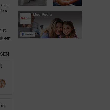
Doelstelling van
voor
en en
de behandeling
epilepsieaanvallen
ders
De combinatie
van
iet.
Status
verschillende
epilepticus
anti-epileptica
ijk een
SSEN
ft
 is