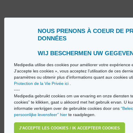
NOUS PRENONS À COEUR DE P
Wie zijn wij?
Woorde
DONNÉES
Gebruiksvoorwaarden
Medip
Beleid ter bescherming van de persoonlijke
Medip
levenssfeer
WIJ BESCHERMEN UW GEGEVE
Medipedia utilise des cookies pour améliorer votre expérience e
© Vi
J’accepte les cookies », vous acceptez l’utilisation de ces dern
paramètres ou obtenir plus d'informations quant aux cookies ut
Protection de la Vie Privée ici
.
----
Medipedia gebruikt cookies om uw ervaring en onze diensten te
cookies” te klikken, gaat u akkoord met het gebruik ervan. U ku
informatie verkrijgen over de gebruikte cookies door ons
“Belei
persoonlijke levensfeer” hier
te raadplegen.
J’ACCEPTE LES COOKIES / IK ACCEPTEER COOKIES