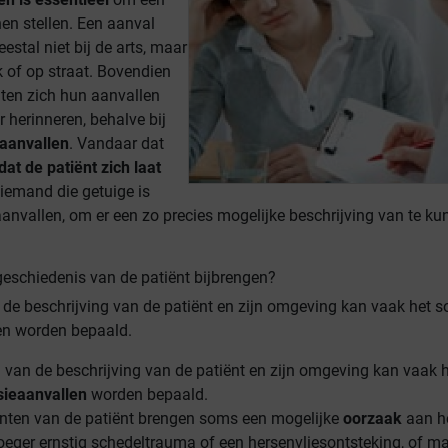
en stellen. Een aanval
estal niet bij de arts, maar
k of op straat. Bovendien
ten zich hun aanvallen
 herinneren, behalve bij
 aanvallen
. Vandaar dat
dat de patiënt zich laat
iemand die getuige is
anvallen, om er een zo precies mogelijke beschrijving van te ku
eschiedenis van de patiënt bijbrengen?
de beschrijving van de patiënt en zijn omgeving kan vaak het s
en worden bepaald.
van de beschrijving van de patiënt en zijn omgeving kan vaak 
sieaanvallen
worden bepaald.
nten van de patiënt brengen soms een mogelijke
oorzaak
aan he
oeger ernstig schedeltrauma of een hersenvliesontsteking, of m