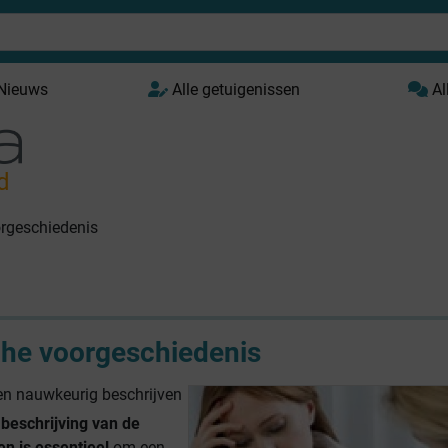
 Nieuws
Alle getuigenissen
Al
d
orgeschiedenis
che voorgeschiedenis
en nauwkeurig beschrijven
beschrijving van de
en is essentieel
om een