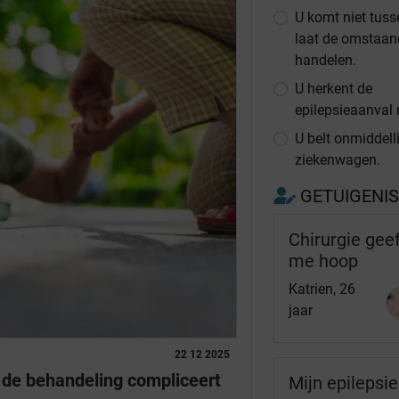
U komt niet tuss
laat de omstaan
handelen.
U herkent de
epilepsieaanval n
U belt onmiddell
ziekenwagen.
GETUIGENI
Chirurgie gee
me hoop
Katrien, 26
jaar
22 12 2025
e de behandeling compliceert
Mijn epilepsie