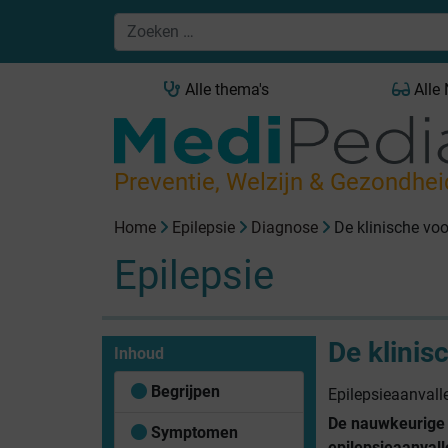
Alle thema's
Alle
Preventie, Welzijn & Gezondhei
Home
Epilepsie
Diagnose
De klinische vo
Epilepsie
De klinis
Inhoud
Begrijpen
Epilepsieaanvall
De nauwkeurige 
Symptomen
epilepsieaanvall