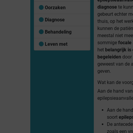
diagnose
te kunn
Oorzaken
gebeurt echter me
Diagnose
thuis, op het wer
kunnen de patiën
Behandeling
meestal niet meer
sommige
focale
Leven met
het
belangrijk is 
begeleiden
door 
geweest van de a
geven.
Wat kan de voorg
Aan de hand van 
epilepsieaanvall
Aan de hand 
soort
epilep
De antecede
zoals een vr