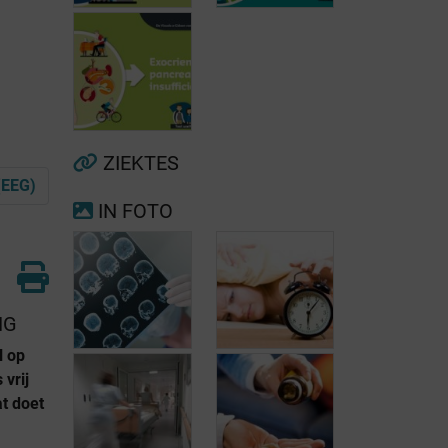
Voorkamerfibrillatie
Menopauze
ZIEKTES
(EEG)
IN FOTO
Exocriene
pancreas-
insufficiëntie
NG
l op
vrij
t doet
Risicofactoren