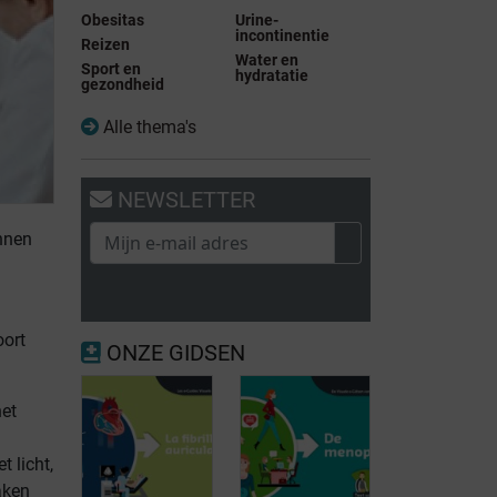
Obesitas
Urine-
incontinentie
Reizen
Water en
Sport en
hydratatie
gezondheid
Alle thema's
NEWSLETTER
nnen
oort
ONZE GIDSEN
het
t licht,
aken