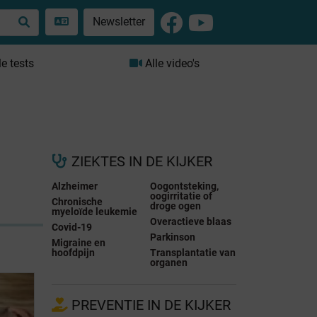
Newsletter
le tests
Alle video's
ZIEKTES IN DE KIJKER
Alzheimer
Oogontsteking,
oogirritatie of
Chronische
droge ogen
myeloïde leukemie
Overactieve blaas
Covid-19
Parkinson
Migraine en
hoofdpijn
Transplantatie van
organen
PREVENTIE IN DE KIJKER