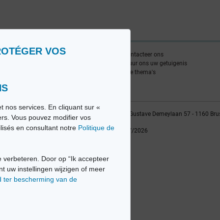
ROTÉGER VOS
nlijst
Contacteer ons
edia FR
Stuur ons uw getuigenis
edia NL
Alle thema's
NS
t nos services. En cliquant sur «
vio sa, 2014-2026 - Tous droits réservés | Avenue Gustave Demeylaan 57 - 1160 Bru
iers. Vous pouvez modifier vos
ilisés en consultant notre
Politique de
Laatste update: 22/07/2026
 verbeteren. Door op “Ik accepteer
nt uw instellingen wijzigen of meer
d ter bescherming van de