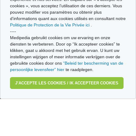
is een
cookies », vous acceptez l’utilisation de ces derniers. Vous
ziekenhuisopname
pouvez modifier vos paramètres ou obtenir plus
noodzakelijk?
Antifibrinolytica
d'informations quant aux cookies utilisés en consultant notre
Politique de Protection de la Vie Privée ici
.
----
IN VIDEO
Medipedia gebruikt cookies om uw ervaring en onze
Behandeling van
diensten te verbeteren. Door op “Ik accepteer cookies” te
Bloeding van
bloedingen in
klikken, gaat u akkoord met het gebruik ervan. U kunt uw
slijmvliezen en
gewrichten en de
instellingen wijzigen of meer informatie verkrijgen over de
hematurie
spieren
gebruikte cookies door ons
“Beleid ter bescherming van de
persoonlijke levensfeer” hier
te raadplegen.
J’ACCEPTE LES COOKIES / IK ACCEPTEER COOKIES
Hemofilie en
tandheelkundige
Wat kan de
zorg: wat moet u
Hemofilievereniging
weten?
voor u betekenen?