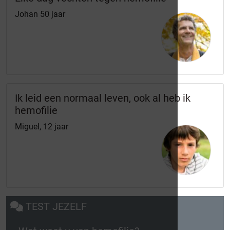
Johan 50 jaar
Ik leid een normaal leven, ook al heb ik
hemofilie
Miguel, 12 jaar
TEST JEZELF