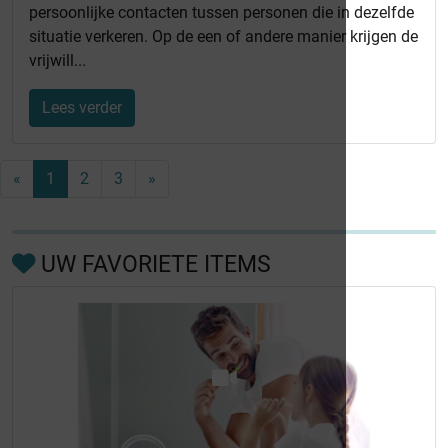
persoonlijke contacten tussen personen die in dezelfde
situatie verkeren. Op de een of andere manier krijgen de
vrijwill...
Lees verder
«
1
2
3
»
UW FAVORIETE ITEMS