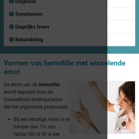
Diagnose
Symptomen
Dagelijks leven
Behandeling
Vormen van hemofilie met wisselende
ernst
De ernst van de
hemofilie
wordt bepaald door de
hoeveelheid stollingsfactor
die het organisme produceert.
Bij een ernstige vorm is er
minder dan 1% van
factor VIII of IX in het