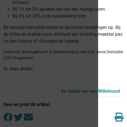
lichaam.
Bij 1% tot 5% spreken we van een matige vorm.
Bij 5% tot 30% is de aandoening licht.
Bij ernstige hemofilie treden er spontaan bloedingen op. Bij
de lichte en matige vorm ontstaat een bloeding meestal pas
na een trauma of chirurgische ingreep.
Artikel tot stand gebracht in samenwerking met prof. Anne Demulder
(UVC Brugmann).
Dr Jean Andris
De ziekte van von Willebrand
Deel en print dit artikel