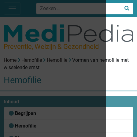
Preventie, Welzijn & Gezondheid
Home
Hemofilie
Hemofilie
Vormen van hemofilie met
wisselende ernst
Hemofilie
Inhoud
Begrijpen
Hemofilie