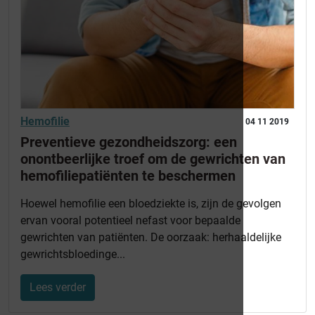
Hemofilie
04 11 2019
Preventieve gezondheidszorg: een
onontbeerlijke troef om de gewrichten van
hemofiliepatiënten te beschermen
Hoewel hemofilie een bloedziekte is, zijn de gevolgen
ervan vooral potentieel nefast voor bepaalde
gewrichten van patiënten. De oorzaak: herhaaldelijke
gewrichtsbloedinge...
Lees verder