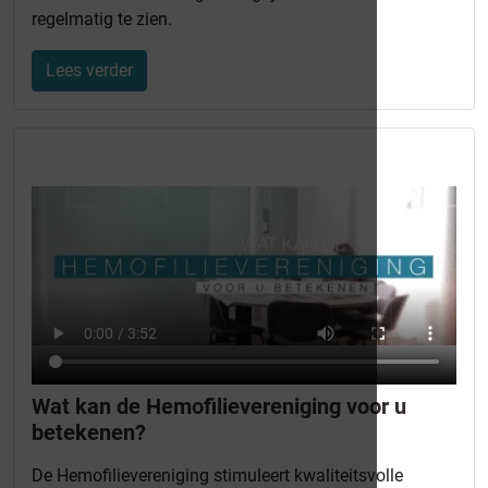
regelmatig te zien.
Lees verder
Wat kan de Hemofilievereniging voor u
betekenen?
De Hemofilievereniging stimuleert kwaliteitsvolle