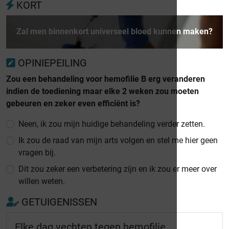
KORT
Zal men binnenkort universeel bloed kunnen maken?
OPINIEPEILING
Zou een behandeling voor hemofilie B erg veranderen
indien de toediening maar elke 2 weken zou moeten
gebeuren en zeker even efficiënt is?
Neen, ik zou mijn huidige behandeling verder zetten.
Ik zou de raad van mijn arts volgen en stel me hier geen
vragen bij.
Dit zou zeker een verbetering zijn en ik zou er meer over
willen weten.
GETUIGENISSEN
Elke dag vechten tegen hemofilie