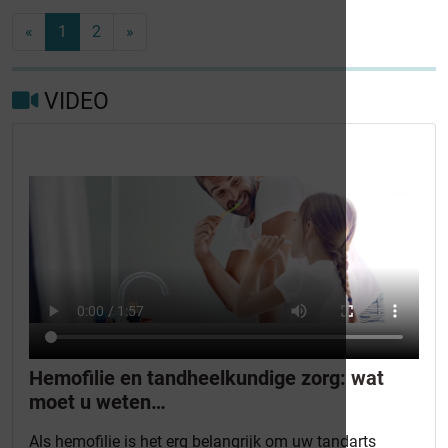
«
1
2
»
VIDEO
Hemofilie en tandheelkundige zorg: wat
moet u weten…
Als hemofilie is het erg belangrijk om uw tandarts