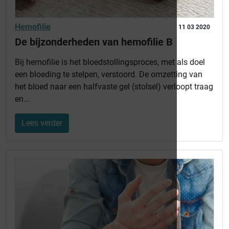
Hemofilie
11 03 2020
De bijzonderheden van hemofilie B
Bij hemofilie is het bloedstollingsproces, met als doel
een bloeding te stelpen, verstoord. De omzetting van
het bloed naar een halfvaste gel (stolsel) verloopt traag
en...
Lees verder