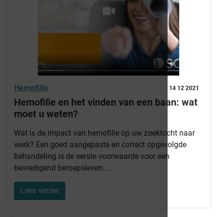
Hemofilie
14 12 2021
Hemofilie en het vinden van een baan: wat
moet u weten?
Wat is de impact van hemofilie op uw zoektocht naar
werk? Een goed aangepaste en correct opgevolgde
behandeling is de eerste voorwaarde voor een
bevredigend beroepsleven....
Lees verder