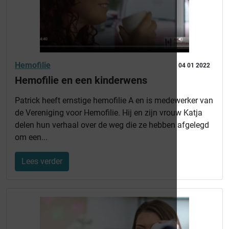
Hemofilie
04 01 2022
Hemofilie en een kinderwens
Patrick heeft ernstige hemofilie A en is medewerker van
de Vereniging voor Hemofilie. Hij en zijn vrouw Katja
delen hun verhaal over de weg die ze hebben afgelegd
om een...
Lees verder