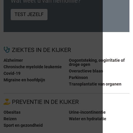
Wat weet u van hemofilie?
TEST JEZELF
ZIEKTES IN DE KIJKER
Alzheimer
Oogontsteking, oogirritatie of
droge ogen
Chronische myeloïde leukemie
Overactieve blaas
Covid-19
Parkinson
Migraine en hoofdpijn
Transplantatie van organen
PREVENTIE IN DE KIJKER
Obesitas
Urine-incontinentie
Reizen
Water en hydratatie
Sport en gezondheid