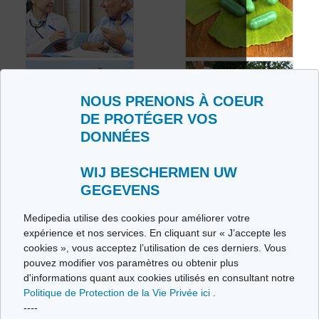
NOUS PRENONS À COEUR
DE PROTÉGER VOS
La thérapie
Quelle prise en
cognitive: utile en
charge en cas de
DONNÉES
cas de MCI?
MCI?
WIJ BESCHERMEN UW
GEGEVENS
Medipedia utilise des cookies pour améliorer votre
Comment évolue le
expérience et nos services. En cliquant sur « J’accepte les
déficit cognitif léger
Prévention et mode
cookies », vous acceptez l’utilisation de ces derniers. Vous
(MCI)?
de vie
pouvez modifier vos paramètres ou obtenir plus
d'informations quant aux cookies utilisés en consultant notre
Politique de Protection de la Vie Privée ici
.
----