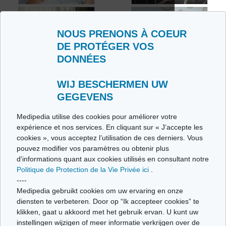
NOUS PRENONS À COEUR
DE PROTÉGER VOS
Focus sur la
Quels sont les
DONNÉES
dépression du post-
mécanismes de la
partum
dépression?
WIJ BESCHERMEN UW
GEGEVENS
Medipedia utilise des cookies pour améliorer votre
La dépression
touche-t-elle plus
Les conséquences
expérience et nos services. En cliquant sur « J’accepte les
souvent les
familiales et sociales
cookies », vous acceptez l’utilisation de ces derniers. Vous
femmes?
de la dépression
pouvez modifier vos paramètres ou obtenir plus
d'informations quant aux cookies utilisés en consultant notre
Politique de Protection de la Vie Privée ici
.
----
Medipedia gebruikt cookies om uw ervaring en onze
LIENS
diensten te verbeteren. Door op “Ik accepteer cookies” te
klikken, gaat u akkoord met het gebruik ervan. U kunt uw
Similes
instellingen wijzigen of meer informatie verkrijgen over de