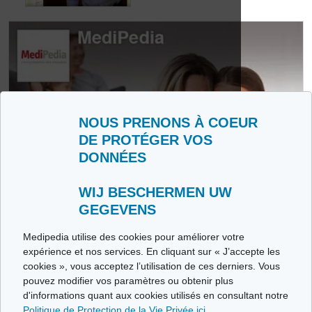
Maux de dos:
quelle prise en
charge?
NOUS PRENONS À COEUR
DE PROTÉGER VOS
DONNÉES
LIENS
WIJ BESCHERMEN UW
Un dos pour la vie
GEGEVENS
Belgian Back Society
Medipedia utilise des cookies pour améliorer votre
expérience et nos services. En cliquant sur « J’accepte les
cookies », vous acceptez l’utilisation de ces derniers. Vous
pouvez modifier vos paramètres ou obtenir plus
d'informations quant aux cookies utilisés en consultant notre
Qui sommes nous ?
Politique de Protection de la Vie Privée ici
.