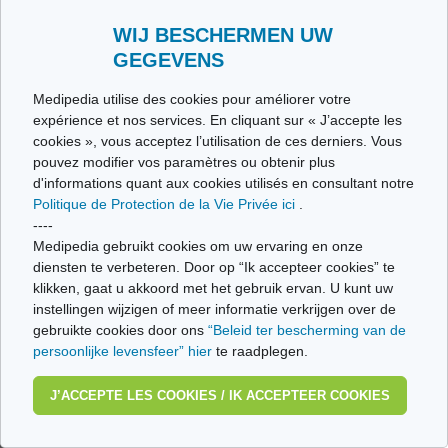
TESTEZ-VOUS
WIJ BESCHERMEN UW
GEGEVENS
Que savez-vous sur la ménopause?
Medipedia utilise des cookies pour améliorer votre
TESTEZ-VOUS
expérience et nos services. En cliquant sur « J’accepte les
cookies », vous acceptez l’utilisation de ces derniers. Vous
pouvez modifier vos paramètres ou obtenir plus
d'informations quant aux cookies utilisés en consultant notre
Politique de Protection de la Vie Privée ici
.
----
MALADIES À LA UNE
Medipedia gebruikt cookies om uw ervaring en onze
diensten te verbeteren. Door op “Ik accepteer cookies” te
Alzheimer
Migraine et maux de tête
klikken, gaat u akkoord met het gebruik ervan. U kunt uw
Covid-19
Oeil infecté, irrité ou sec
instellingen wijzigen of meer informatie verkrijgen over de
Greffe d'organes
Parkinson
gebruikte cookies door ons
“Beleid ter bescherming van de
Leucémie myéloïde chronique
Vessie hyperactive
persoonlijke levensfeer” hier
te raadplegen.
PRÉVENTION À LA UNE
J’ACCEPTE LES COOKIES / IK ACCEPTEER COOKIES
Eau et hydratation
Sport et santé