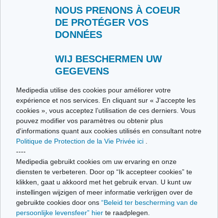
Conditions d’Utilisation
NOUS PRENONS À COEUR
Politique de Protection de la Vie privée
DE PROTÉGER VOS
Glossaire
DONNÉES
Medipedia FR
Medipedia NL
WIJ BESCHERMEN UW
Contactez-nous
GEGEVENS
Envoyez-nous vos témoignages
Toutes les thématiques
Medipedia utilise des cookies pour améliorer votre
Ce site respecte les principes de la charte HON Code.
expérience et nos services. En cliquant sur « J’accepte les
cookies », vous acceptez l’utilisation de ces derniers. Vous
pouvez modifier vos paramètres ou obtenir plus
d'informations quant aux cookies utilisés en consultant notre
Politique de Protection de la Vie Privée ici
.
© Vivio sa, 2014-2026 - Tous droits réservés | Avenue Gustave Demeylaan 57 -
----
1160 Brussels
Medipedia gebruikt cookies om uw ervaring en onze
diensten te verbeteren. Door op “Ik accepteer cookies” te
Dernière mise à jour: 22/07/2026
klikken, gaat u akkoord met het gebruik ervan. U kunt uw
instellingen wijzigen of meer informatie verkrijgen over de
gebruikte cookies door ons
“Beleid ter bescherming van de
persoonlijke levensfeer” hier
te raadplegen.