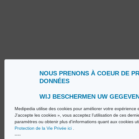
NOUS PRENONS À COEUR DE P
DONNÉES
Qui sommes nous ?
Glossa
Conditions d’Utilisation
Medip
Politique de Protection de la Vie privée
Medip
WIJ BESCHERMEN UW GEGEVE
Medipedia utilise des cookies pour améliorer votre expérience e
© Vi
J’accepte les cookies », vous acceptez l’utilisation de ces dern
paramètres ou obtenir plus d'informations quant aux cookies ut
Protection de la Vie Privée ici
.
----