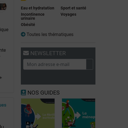
Eau et hydratation
Sport et santé
Incontinence
Voyages
urinaire
Obésité
ique
Toutes les thématiques
nte
NEWSLETTER
r
+
NOS GUIDES
ues
du