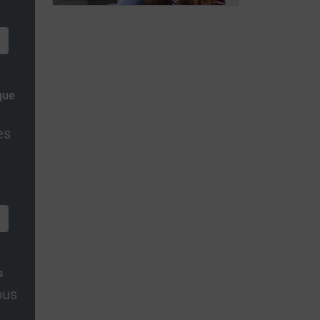
ALWB
Wilde
que
es
s
ous