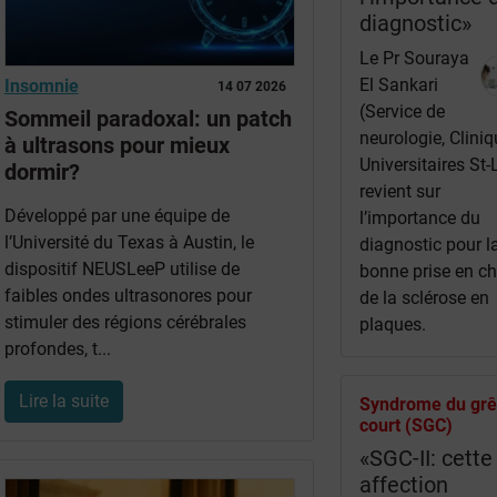
diagnostic»
Le Pr Souraya
El Sankari
Insomnie
14 07 2026
(Service de
Sommeil paradoxal: un patch
neurologie, Clini
à ultrasons pour mieux
Universitaires St-
dormir?
revient sur
Développé par une équipe de
l’importance du
l’Université du Texas à Austin, le
diagnostic pour l
dispositif NEUSLeeP utilise de
bonne prise en c
faibles ondes ultrasonores pour
de la sclérose en
stimuler des régions cérébrales
plaques.
profondes, t...
Lire la suite
Syndrome du grê
court (SGC)
«SGC-II: cette
affection