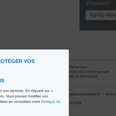
d’organes?
TESTEZ-VOUS
ROTÉGER VOS
ire
Contactez-nous
edia FR
Envoyez-nous vos témoignages
edia NL
Toutes les thématiques
NS
t nos services. En cliquant sur «
vio sa, 2014-2026 - Tous droits réservés | Avenue Gustave Demeylaan 57 - 1160 Bru
iers. Vous pouvez modifier vos
ilisés en consultant notre
Politique de
Dernière mise à jour: 22/07/2026