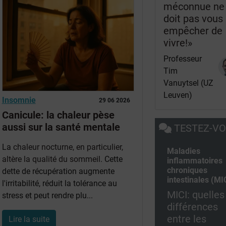
méconnue ne
doit pas vous
empêcher de
vivre!»
Professeur
Tim
Vanuytsel (UZ
Leuven)
Insomnie
29 06 2026
Canicule: la chaleur pèse
aussi sur la santé mentale
TESTEZ-V
La
chaleur nocturne, en particulier,
Maladies
altère la qualité du sommeil
. Cette
inflammatoires
chroniques
dette de récupération augmente
intestinales (MI
l'irritabilité, réduit la tolérance au
MICI: quelles
stress et peut rendre plu...
différences
entre les
Lire la suite