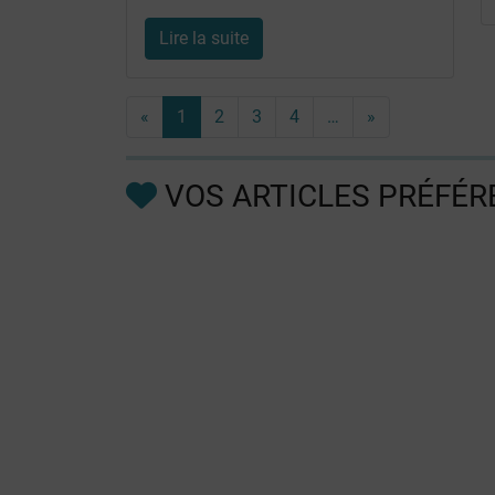
Lire la suite
«
1
2
3
4
…
»
VOS ARTICLES PRÉFÉR