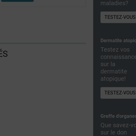
maladies?
TESTEZ-VOUS
Dermatite atopi
Testez vos
ÉS
connaissanc
sur la
dermatite
atopique!
TESTEZ-VOUS
Greffe d'organe
Que savez-v
sur le don