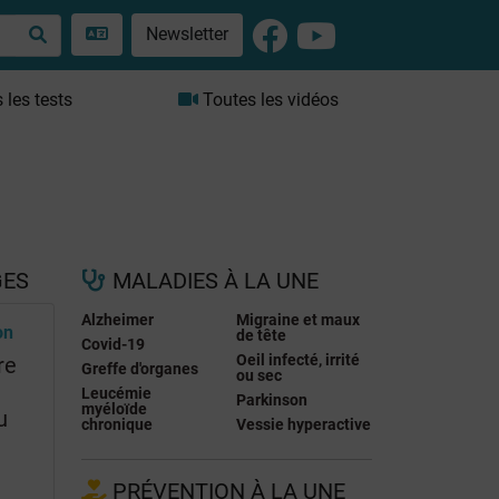
Newsletter
les tests
Toutes les vidéos
GES
MALADIES À LA UNE
Alzheimer
Migraine et maux
on
de tête
Covid-19
Oeil infecté, irrité
re
Greffe d'organes
ou sec
Leucémie
Parkinson
myéloïde
u
chronique
Vessie hyperactive
PRÉVENTION À LA UNE