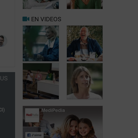
migraine ou
maux de tête au
maux de tête?
jour le jour
EN VIDEOS
Facteurs
Mieux vivre
déclenchants et
avec la
de risque
migraine au
migraine et
quotidien
maux de tête
OUS
Carole, 55 ans,
Jean, 58 ans,
a trouvé une
profite de la vie
solution aux
malgré les
fuites urinaires
fuites urinaires
Journée des
CI)
patients atteints
Journée des
de lymphome:
patients atteints
Mariangela
de lymphome:
Fiorente,
Pr Virginie De