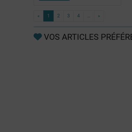
«
1
2
3
4
…
»
VOS ARTICLES PRÉFÉR