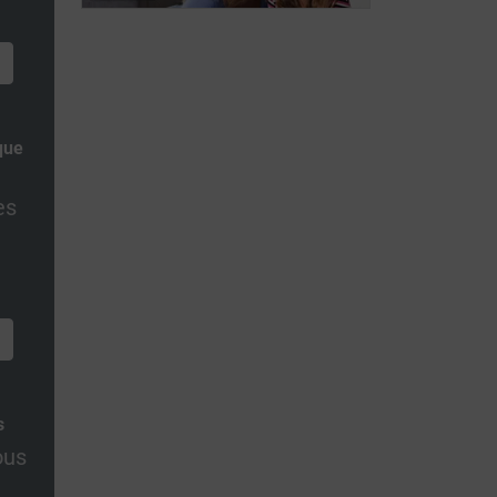
ALWB
Wilde
que
es
s
ous