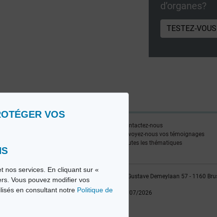
d’organes?
TESTEZ-VOUS
ROTÉGER VOS
ire
Contactez-nous
edia FR
Envoyez-nous vos témoignages
edia NL
Toutes les thématiques
NS
t nos services. En cliquant sur «
vio sa, 2014-2026 - Tous droits réservés | Avenue Gustave Demeylaan 57 - 1160 Bru
iers. Vous pouvez modifier vos
ilisés en consultant notre
Politique de
Dernière mise à jour: 22/07/2026