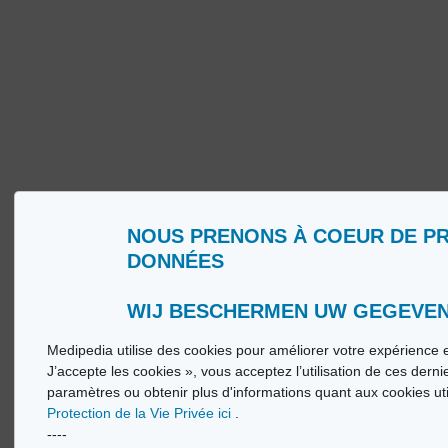
NOUS PRENONS À COEUR DE P
DONNÉES
Qui sommes nous ?
Glossa
Conditions d’Utilisation
Medip
Politique de Protection de la Vie privée
Medip
WIJ BESCHERMEN UW GEGEVE
Medipedia utilise des cookies pour améliorer votre expérience e
© Vi
J’accepte les cookies », vous acceptez l’utilisation de ces dern
paramètres ou obtenir plus d'informations quant aux cookies ut
Protection de la Vie Privée ici
.
----