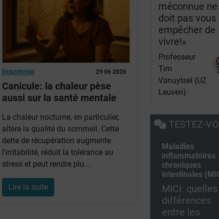
méconnue ne
doit pas vous
empêcher de
vivre!»
Professeur
Tim
Insomnie
29 06 2026
Vanuytsel (UZ
Canicule: la chaleur pèse
Leuven)
aussi sur la santé mentale
La
chaleur nocturne, en particulier,
TESTEZ-V
altère la qualité du sommeil
. Cette
dette de récupération augmente
Maladies
l'irritabilité, réduit la tolérance au
inflammatoires
stress et peut rendre plu...
chroniques
intestinales (MI
Lire la suite
MICI: quelles
différences
entre les