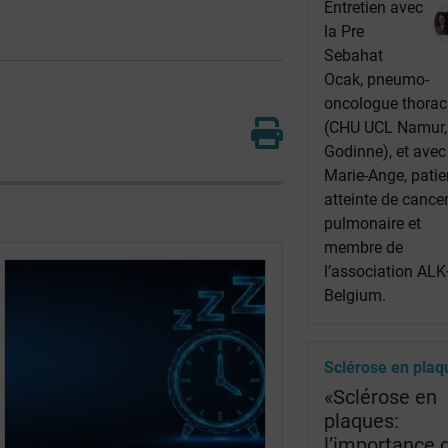
Entretien avec
la Pre
Sebahat
Ocak, pneumo-
oncologue thorac
(CHU UCL Namur,
Godinne), et avec
Marie-Ange, patie
atteinte de cance
pulmonaire et
membre de
l’association ALK
Belgium.
Sclérose en plaq
«Sclérose en
plaques:
l’importance 