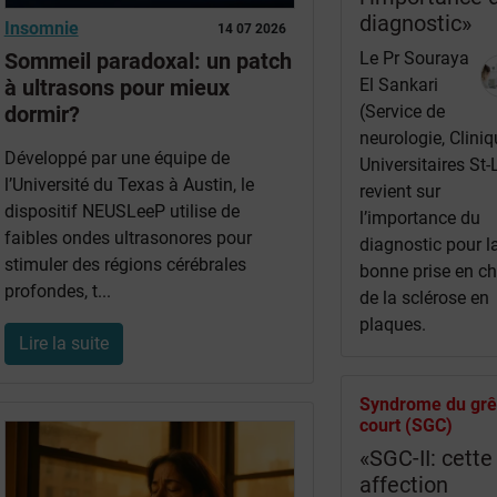
diagnostic»
Insomnie
14 07 2026
Le Pr Souraya
Sommeil paradoxal: un patch
El Sankari
à ultrasons pour mieux
(Service de
dormir?
neurologie, Clini
Développé par une équipe de
Universitaires St-
l’Université du Texas à Austin, le
revient sur
dispositif NEUSLeeP utilise de
l’importance du
faibles ondes ultrasonores pour
diagnostic pour l
stimuler des régions cérébrales
bonne prise en c
profondes, t...
de la sclérose en
plaques.
Lire la suite
Syndrome du grê
court (SGC)
«SGC-II: cette
affection