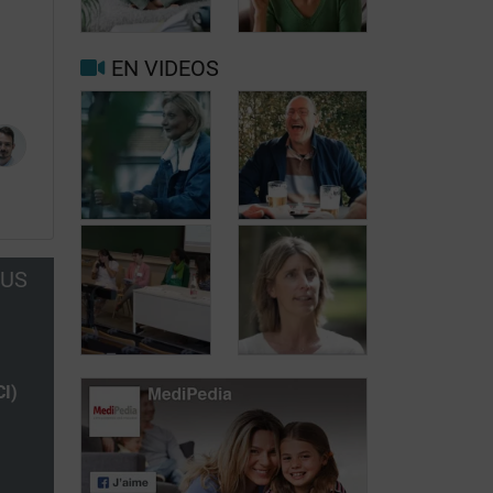
migraine ou
maux de tête au
maux de tête?
jour le jour
EN VIDEOS
Facteurs
Mieux vivre
déclenchants et
avec la
de risque
migraine au
migraine et
quotidien
maux de tête
OUS
Carole, 55 ans,
Jean, 58 ans,
a trouvé une
profite de la vie
solution aux
malgré les
fuites urinaires
fuites urinaires
Journée des
CI)
patients atteints
Journée des
de lymphome:
patients atteints
Mariangela
de lymphome:
Fiorente,
Pr Virginie De