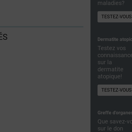
maladies?
TESTEZ-VOUS
ÉS
Dermatite atopi
Testez vos
connaissanc
sur la
dermatite
atopique!
TESTEZ-VOUS
Greffe d'organe
Que savez-v
sur le don