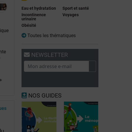
Eau et hydratation
Sport et santé
Incontinence
Voyages
urinaire
Obésité
ique
Toutes les thématiques
nte
NEWSLETTER
r
+
NOS GUIDES
ues
du