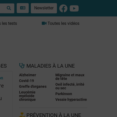
Newsletter
les tests
Toutes les vidéos
GES
MALADIES À LA UNE
Alzheimer
Migraine et maux
on
de tête
Covid-19
Oeil infecté, irrité
re
Greffe d'organes
ou sec
Leucémie
Parkinson
myéloïde
u
chronique
Vessie hyperactive
PRÉVENTION À LA UNE