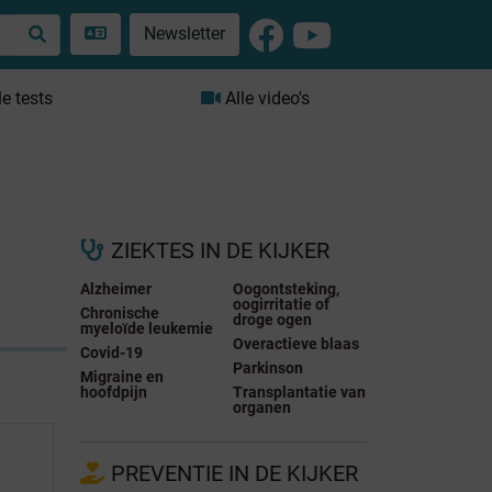
Newsletter
le tests
Alle video's
ZIEKTES IN DE KIJKER
Alzheimer
Oogontsteking,
oogirritatie of
Chronische
droge ogen
myeloïde leukemie
Overactieve blaas
Covid-19
Parkinson
Migraine en
hoofdpijn
Transplantatie van
organen
PREVENTIE IN DE KIJKER