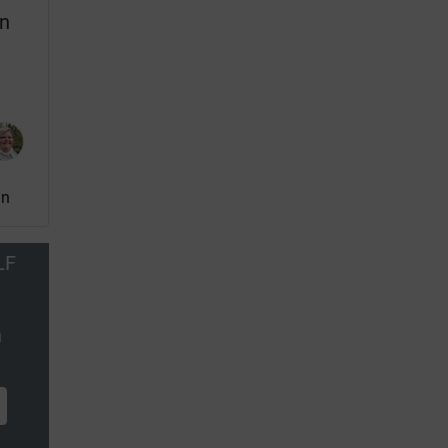
n
nn
LF
n