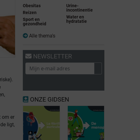
Obesitas
Urine-
incontinentie
Reizen
Water en
Sport en
hydratatie
gezondheid
Alle thema's
NEWSLETTER
iske).
e
en,
ONZE GIDSEN
t om er
e ligt,