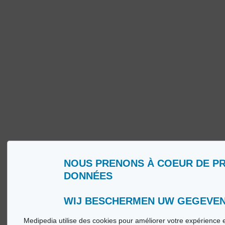
NOUS PRENONS À COEUR DE P
Wie zijn wij?
Woorde
DONNÉES
Gebruiksvoorwaarden
Medip
Beleid ter bescherming van de persoonlijke
Medip
levenssfeer
WIJ BESCHERMEN UW GEGEVE
Medipedia utilise des cookies pour améliorer votre expérience e