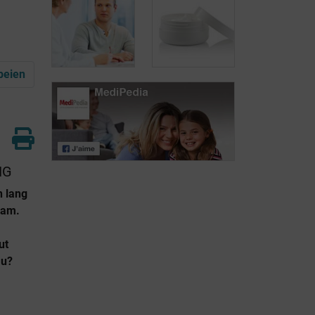
Aambeien: twee
De rol van
soorten
chirurgie tegen
chirurgie
aambeien
beien
Plaatselijke
Aambeien: niet-
behandelingen:
chirurgische
crèmes tegen
behandelingen
aambeien
NG
n lang
aam.
ut
 u?
n