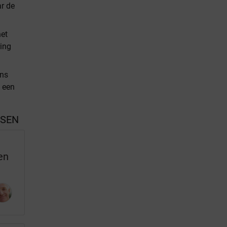
ar de
net
ring
ens
j een
SSEN
en