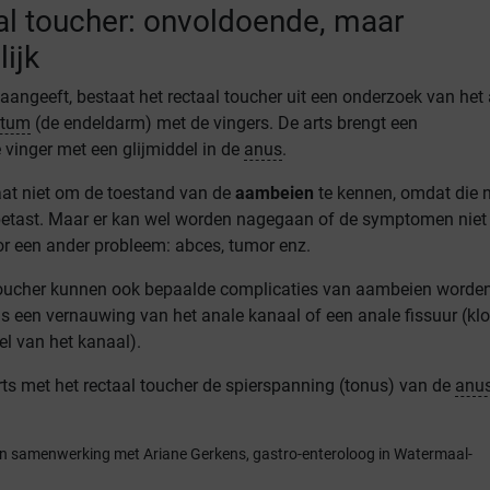
al toucher: onvoldoende, maar
ijk
ngeeft, bestaat het rectaal toucher uit een onderzoek van het
ctum
(de endeldarm) met de vingers. De arts brengt een
inger met een glijmiddel in de
anus
.
aat niet om de toestand van de
aambeien
te kennen, omdat die n
etast. Maar er kan wel worden nagegaan of de symptomen niet 
oor een ander probleem: abces, tumor enz.
toucher kunnen ook bepaalde complicaties van aambeien worde
s een vernauwing van het anale kanaal of een anale fissuur (klo
el van het kanaal).
rts met het rectaal toucher de spierspanning (tonus) van de
anu
 in samenwerking met Ariane Gerkens, gastro-enteroloog in Watermaal-