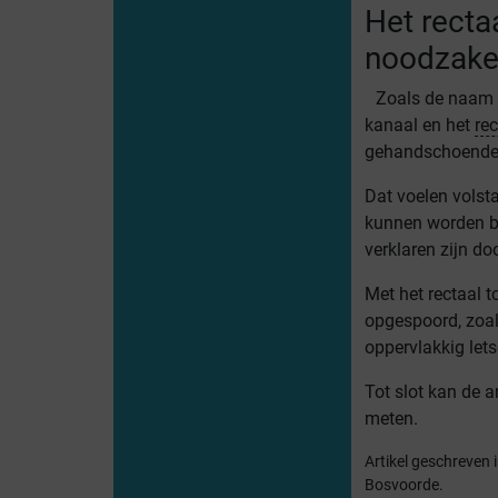
Het recta
noodzakel
Zoals de naam aa
kanaal en het
re
gehandschoende v
Dat voelen volst
kunnen worden b
verklaren zijn d
Met het rectaal 
opgespoord, zoal
oppervlakkig lets
Tot slot kan de a
meten.
Artikel geschreven
Bosvoorde.