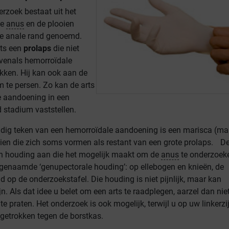
rzoek bestaat uit het
de
anus
en de plooien
de anale rand genoemd.
rts een
prolaps
die niet
evenals hemorroïdale
ken. Hij kan ook aan de
m te persen. Zo kan de arts
e aandoening in een
 stadium vaststellen.
dig teken van een hemorroïdale aandoening is een marisca (mar
oien die zich soms vormen als restant van een grote prolaps. D
n houding aan die het mogelijk maakt om de
anus
te onderzoek
genaamde ‘genupectorale houding’: op ellebogen en knieën, de
 op de onderzoekstafel. Die houding is niet pijnlijk, maar kan
n. Als dat idee u belet om een arts te raadplegen, aarzel dan nie
te praten. Het onderzoek is ook mogelijk, terwijl u op uw linkerzijd
pgetrokken tegen de borstkas.