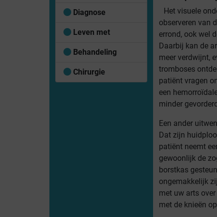
Het visuele onde
Diagnose
observeren van 
Leven met
errond, ook wel 
Daarbij kan de a
Behandeling
meer verdwijnt, 
tromboses ontdek
Chirurgie
patiënt vragen o
een hemorroïdal
minder gevorderd
Een ander uitwen
Dat zijn huidplo
patiënt neemt ee
gewoonlijk de zo
borstkas gesteund
ongemakkelijk zij
met uw arts over 
met de knieën o