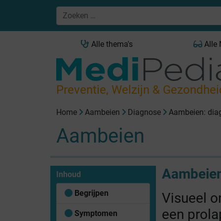
Alle thema's
Alle
Preventie, Welzijn & Gezondhei
Home
Aambeien
Diagnose
Aambeien: dia
Aambeien
Aambeien
Inhoud
Begrijpen
Visueel 
een prola
Symptomen