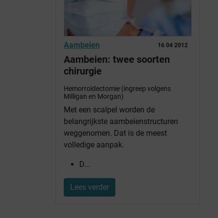
Aambeien
16 04 2012
Aambeien: twee soorten
chirurgie
Hemorroïdectomie (ingreep volgens
Milligan en Morgan)
Met een scalpel worden de
belangrijkste aambeienstructuren
weggenomen. Dat is de meest
volledige aanpak.
D...
Lees verder