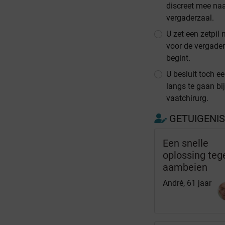
discreet mee na
vergaderzaal.
U zet een zetpil 
voor de vergade
begint.
U besluit toch e
langs te gaan bi
vaatchirurg.
GETUIGENI
Een snelle
oplossing teg
aambeien
André, 61 jaar