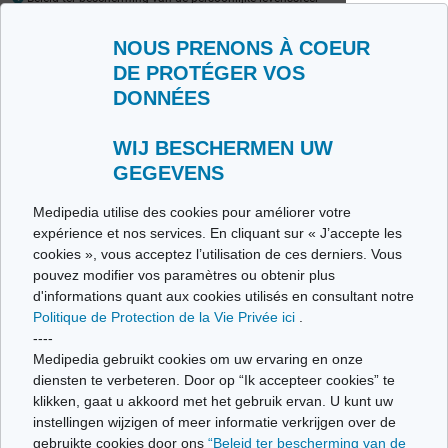
Woordenlijst
NOUS PRENONS À COEUR
Medipedia FR
Medipedia NL
DE PROTÉGER VOS
DONNÉES
Contacteer ons
Stuur ons uw getuigenis
Alle thema's
WIJ BESCHERMEN UW
GEGEVENS
Ce site respecte les principes de la charte HON Code.
Medipedia utilise des cookies pour améliorer votre
expérience et nos services. En cliquant sur « J’accepte les
cookies », vous acceptez l’utilisation de ces derniers. Vous
pouvez modifier vos paramètres ou obtenir plus
© Vivio sa, 2014-2026 - Tous droits réservés | Avenue Gustave Demeylaan 57 -
d'informations quant aux cookies utilisés en consultant notre
1160 Brussels
Politique de Protection de la Vie Privée ici
.
Laatste update: 22/07/2026
----
Medipedia gebruikt cookies om uw ervaring en onze
diensten te verbeteren. Door op “Ik accepteer cookies” te
klikken, gaat u akkoord met het gebruik ervan. U kunt uw
instellingen wijzigen of meer informatie verkrijgen over de
gebruikte cookies door ons
“Beleid ter bescherming van de