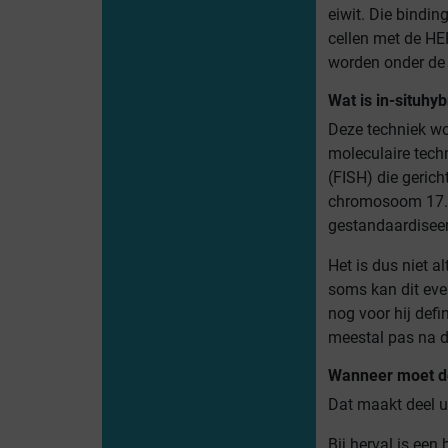
eiwit. Die bindi
cellen met de HER
worden onder de
Wat is in-situhy
Deze techniek wo
moleculaire tech
(FISH) die geric
chromosoom 17. De
gestandaardiseerd
Het is dus niet 
soms kan dit eve
nog voor hij defi
meestal pas na d
Wanneer moet d
Dat maakt deel u
Bij herval is een