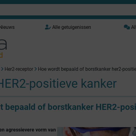
 Nieuws
Alle getuigenissen
Al
d
Her2-receptor
Hoe wordt bepaald of borstkanker her2-positie
HER2-positieve kanker
 bepaald of borstkanker HER2-posi
een agressievere vorm van