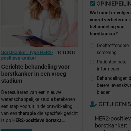
OPINIEPEILI
Wat moet er volgen
vooral verbeteren i
behandeling van
borstkanker?
Doeltreffendere
screening
Borstkanker: type HER2-
10 11 2015
positieve kanker
Patiënten beter
Gerichte behandeling voor
informeren
borstkanker in een vroeg
Behandelingen d
stadium
betere levenskwal
bieden
De resultaten van een nieuwe
wetenschappelijke studie betekenen
GETUIGENI
een stap vooruit in de ontwikkeling
van een
therapie
die specifiek gericht
HER2-positie
is op
HER2-positieve borstka
...
borstkanker: