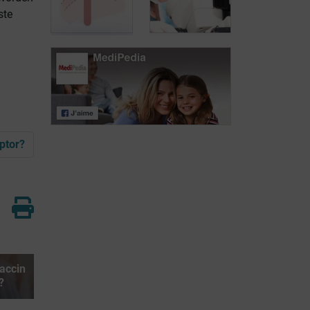
Welke follow-up
voor HER2-
ste
HER2-positieve
positieve
n
borstkanker?
borstkanker
Pertuzumab:
nieuwe
Nieuwe
doelgerichte
behandelingen
behandeling
voor HER2-
voor HER2-
positieve
positieve
borstkanker
borstkanker
onder de loep
ptor?
accin
?