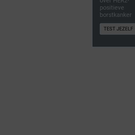
over HER2-
positieve
borstkanker
TEST JEZELF