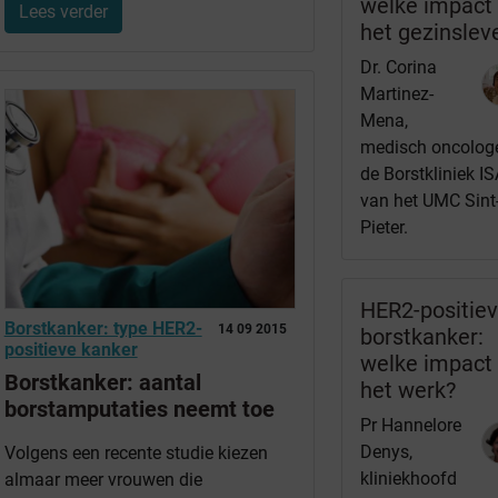
welke impact
Lees verder
het gezinslev
Dr. Corina
Martinez-
Mena,
medisch oncologe
de Borstkliniek I
van het UMC Sint
Pieter.
HER2-positie
Borstkanker: type HER2-
14 09 2015
borstkanker:
positieve kanker
welke impact
Borstkanker: aantal
het werk?
borstamputaties neemt toe
Pr Hannelore
Denys,
Volgens een recente studie kiezen
kliniekhoofd
almaar meer vrouwen die