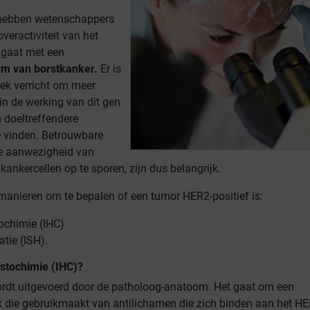
 hebben wetenschappers
veractiviteit van het
gaat met een
rm van borstkanker.
Er is
ek verricht om meer
n in de werking van dit gen
 doeltreffendere
 vinden. Betrouwbare
e aanwezigheid van
kankercellen op te sporen, zijn dus belangrijk.
manieren om te bepalen of een tumor HER2-positief is:
chimie (IHC)
atie (ISH).
stochimie (IHC)?
rdt uitgevoerd door de patholoog-anatoom. Het gaat om een
k die gebruikmaakt van antilichamen die zich binden aan het HE