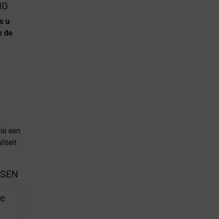
NG
s u
n de
ie een
iteit
SSEN
ve