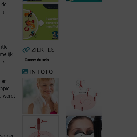
 de
ng
Voorkamerfibrillatie
Menopauze
ntie
ZIEKTES
melijk
Cancer du sein
 is
Exocriene
IN FOTO
pancreas-
insufficiëntie
n en
rapie
ng wordt
Trastuzumab-
emtansine:
nieuwe gerichte
behandeling
 worden