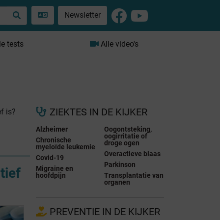
Newsletter
le tests
Alle video's
ZIEKTES IN DE KIJKER
f is?
Alzheimer
Oogontsteking,
oogirritatie of
Chronische
droge ogen
myeloïde leukemie
Overactieve blaas
Covid-19
Parkinson
Migraine en
tief
hoofdpijn
Transplantatie van
organen
PREVENTIE IN DE KIJKER