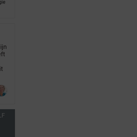
gie
ijn
ft
it
LF