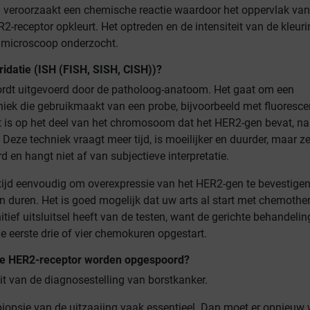
ng veroorzaakt een chemische reactie waardoor het oppervlak van
2-receptor opkleurt. Het optreden en de intensiteit van de kleuri
 microscoop onderzocht.
bridatie (ISH (FISH, SISH, CISH))?
rdt uitgevoerd door de patholoog-anatoom. Het gaat om een
niek die gebruikmaakt van een probe, bijvoorbeeld met fluoresce
ht is op het deel van het chromosoom dat het HER2-gen bevat, na
ze techniek vraagt meer tijd, is moeilijker en duurder, maar ze
 en hangt niet af van subjectieve interpretatie.
altijd eenvoudig om overexpressie van het HER2-gen te bevestige
n duren. Het is goed mogelijk dat uw arts al start met chemothe
nitief uitsluitsel heeft van de testen, want de gerichte behandeli
e eerste drie of vier chemokuren opgestart.
e HER2-receptor worden opgespoord?
it van de diagnosestelling van borstkanker.
biopsie
van de uitzaaiing vaak essentieel. Dan moet er opnieuw