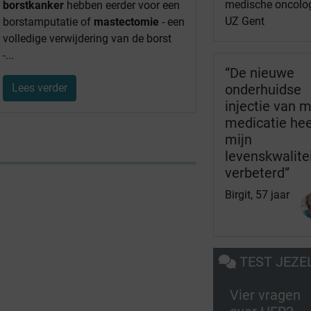
medische oncolo
borstkanker
hebben eerder voor een
UZ Gent
borstamputatie of
mastectomie
- een
volledige verwijdering van de borst
-...
“De nieuwe
Lees verder
onderhuidse
injectie van m
medicatie hee
mijn
levenskwalite
verbeterd”
Birgit, 57 jaar
TEST JEZE
Vier vragen