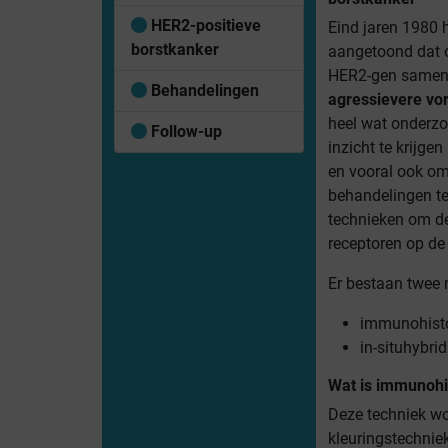
HER2-positieve
Eind jaren 1980
borstkanker
aangetoond dat o
HER2-gen samen
Behandelingen
agressievere vo
heel wat onderzo
Follow-up
inzicht te krijge
en vooral ook om
behandelingen te
technieken om d
receptoren op de 
Er bestaan twee 
immunohisto
in-situhybrid
Wat is immunohi
Deze techniek wo
kleuringstechnie