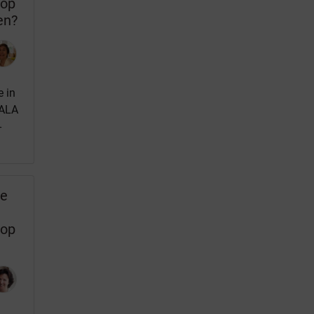
 op
en?
 in
SALA
-
ve
 op