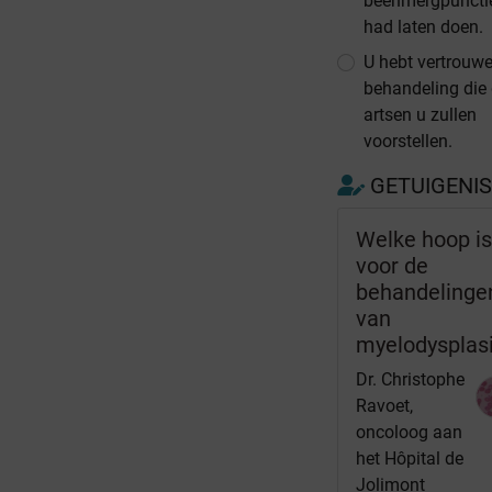
beenmergpunctie
had laten doen.
U hebt vertrouwe
behandeling die
artsen u zullen
voorstellen.
GETUIGENI
Welke hoop is
voor de
behandelinge
van
myelodysplas
Dr. Christophe
Ravoet,
oncoloog aan
het Hôpital de
Jolimont