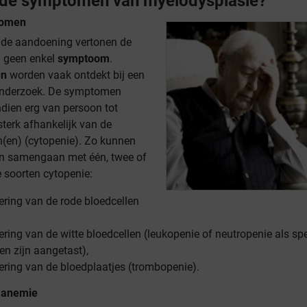
n de symptomen van myelodysplasie?
tomen
n de aandoening vertonen de
n geen enkel
symptoom
.
ën
worden vaak ontdekt bij een
onderzoek. De symptomen
ndien erg van persoon tot
sterk afhankelijk van de
n(en) (cytopenie). Zo kunnen
n samengaan met één, twee of
e soorten cytopenie:
ring van de rode bloedcellen
ring van de witte bloedcellen (leukopenie of neutropenie als spe
en zijn aangetast),
ring van de bloedplaatjes (trombopenie).
 anemie