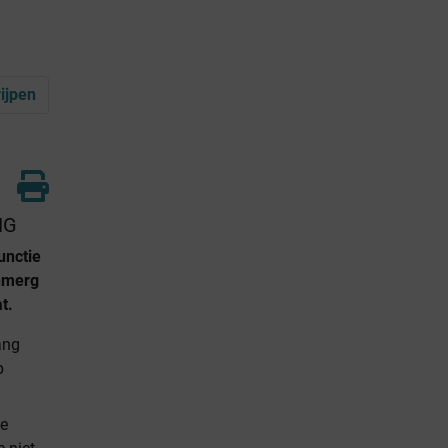
ijpen
NG
unctie
enmerg
t.
ang
p
de