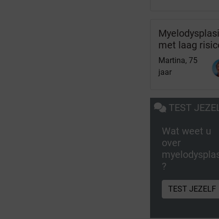
Myelodysplas
met laag risic
Martina, 75
jaar
TEST JEZE
Wat weet u
over
myelodyspla
?
TEST JEZELF