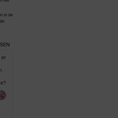
 niet
n in de
 de
SSEN
 er
n
ie?