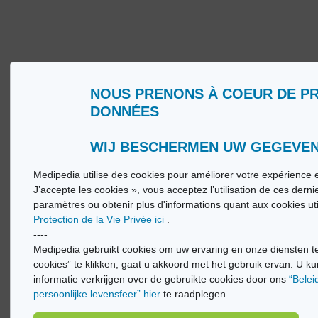
NOUS PRENONS À COEUR DE P
Wie zijn wij?
Woorde
DONNÉES
Gebruiksvoorwaarden
Medip
Beleid ter bescherming van de persoonlijke
Medip
levenssfeer
WIJ BESCHERMEN UW GEGEVE
Medipedia utilise des cookies pour améliorer votre expérience e
© Vi
J’accepte les cookies », vous acceptez l’utilisation de ces dern
paramètres ou obtenir plus d'informations quant aux cookies ut
Protection de la Vie Privée ici
.
----
Medipedia gebruikt cookies om uw ervaring en onze diensten te
cookies” te klikken, gaat u akkoord met het gebruik ervan. U ku
informatie verkrijgen over de gebruikte cookies door ons
“Belei
persoonlijke levensfeer” hier
te raadplegen.