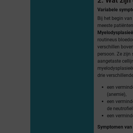
2. Wat zij
Variabele symp
Bij het begin va
meeste patiënte
Myelodysplasie
routineus bloed
verschillen bove
persoon. Ze zijn 
aangetaste cellij
myelodysplasieë
drie verschillend
een verminde
(anemie),
een verminde
de neutrofiel
een verminde
Symptomen van