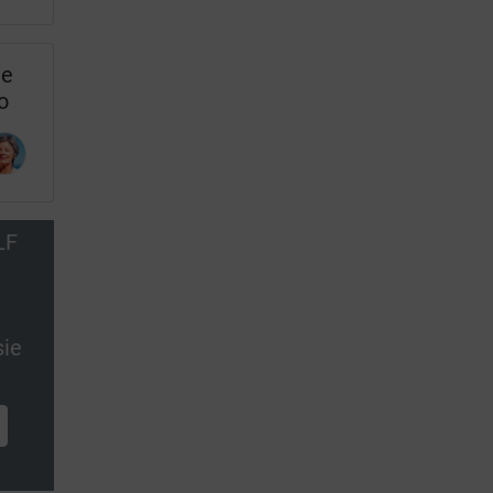
ie
o
LF
sie