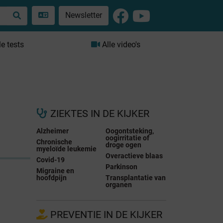
Newsletter
le tests
Alle video's
ZIEKTES IN DE KIJKER
Alzheimer
Oogontsteking,
oogirritatie of
Chronische
droge ogen
myeloïde leukemie
Overactieve blaas
Covid-19
Parkinson
Migraine en
hoofdpijn
Transplantatie van
organen
PREVENTIE IN DE KIJKER