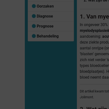
2. Wat zijn d
Oorzaken
1. Van mye
Diagnose
In ongeveer 30% 
Prognose
myelodysplasie
Behandeling
aandoening:
acu
deze ziekte prod
aantal onrijpe (o
‘blasten’ genoe
zich niet verder ‘
types bloedcellen
bloedplaatjes). H
bloed neemt daar
Dit artikel kwam to
Jolimont.