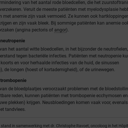
mindering van het aantal rode bloedcellen, die het zuurstoftran
verzekeren. Veruit de meeste patiënten met myelodysplasie heb
n met anemie zijn vaak vermoeid. Ze kunnen ook hartkloppinge
rijgen en zijn vaak bleek. Bij sommige patiënten kan anemie ook
orzaken (angina pectoris of
angor
).
neutropenie
an het aantal witte bloedcellen, in het bijzonder de neutrofielen,
erstand tegen bacteriële infecties. Patiënten met neutropenie k
 koorts en voor herhaalde infecties van de huid, de sinussen
), de longen (hoest of kortademigheid), of de urinewegen.
trombopenie
van de bloedplaatjes veroorzaakt problemen met de bloedstollin
htbare reden, kunnen patiënten met trombopenie ecchymosen en
we plekken) krijgen. Neusbloedingen komen vaak voor, evenals
et tandvlees.
t stand in samenwerking met dr. Christophe Ravoet, oncoloog in het Hôpit