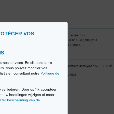
ROTÉGER VOS
nlijst
Contacteer ons
edia FR
Stuur ons uw getuigenis
edia NL
Alle thema's
NS
t nos services. En cliquant sur «
vio sa, 2014-2026 - Tous droits réservés | Avenue Gustave Demeylaan 57 - 1160 Bru
iers. Vous pouvez modifier vos
ilisés en consultant notre
Politique de
Laatste update: 22/07/2026
 verbeteren. Door op “Ik accepteer
nt uw instellingen wijzigen of meer
d ter bescherming van de