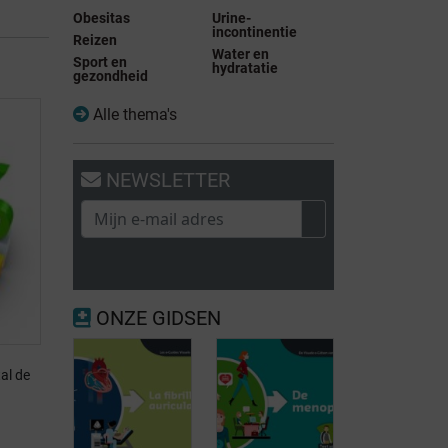
Obesitas
Urine-
incontinentie
Reizen
Water en
Sport en
hydratatie
gezondheid
Alle thema's
NEWSLETTER
ONZE GIDSEN
al de