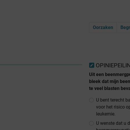
Oorzaken
Begr
OPINIEPEILI
Uit een beenmergp
bleek dat mijn be
te veel blasten beva
U bent terecht b
voor het risico o
leukemie.
U wenste dat u 