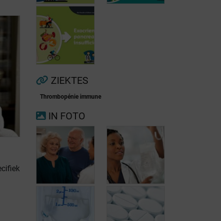
Voorkamerfibrillatie
Menopauze
ZIEKTES
Thrombopénie immune
Exocriene
IN FOTO
pancreas-
insufficiëntie
cifiek