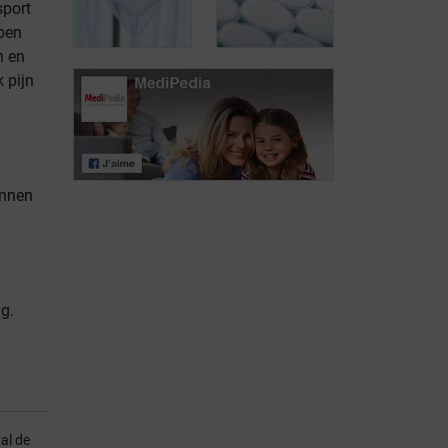
sport
ben
Hypomethylerende
Beenmergtransplantatie
stoffen
n en
 pijn
Chemotherapie
Geneesmiddelen
in hoge
om anemie te
dosissen
voorkomen
unnen
g.
al de