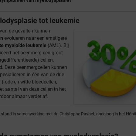
e symptomen van myelodysplasie?
lodysplasie tot leukemie
van de gevallen kunnen
ën
evolueren naar een ernstigere
te myeloïde leukemie
(AML). Bij
uceert het beenmerg een groot
ngedifferentieerde) cellen,
md. Deze beenmergcellen kunnen
specialiseren in één van de drie
 (rode en witte bloedcellen,
et aantal van deze cellen in het
door almaar verder af.
t stand in samenwerking met dr. Christophe Ravoet, oncoloog in het Hôpit