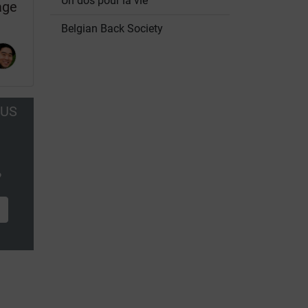
Un dos pour la vie
age
Belgian Back Society
OUS
?