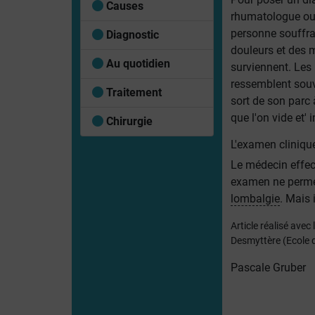
Causes
rhumatologue ou 
personne souffran
Diagnostic
douleurs et des 
Au quotidien
surviennent. Les 
ressemblent souv
Traitement
sort de son parc 
que l'on vide et' 
Chirurgie
L'examen cliniqu
Le médecin effect
examen ne permet
lombalgie
. Mais 
Article réalisé avec
Desmyttère (Ecole d
Pascale Gruber