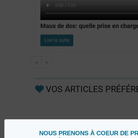
Maux de dos: quelle prise en charg
Lire la suite
«
»
VOS ARTICLES PRÉFÉR
NOUS PRENONS À COEUR DE P