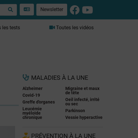
Newsletter
les tests
Toutes les vidéos
MALADIES À LA UNE
Alzheimer
Migraine et maux
de tête
Covid-19
Oeil infecté, irrité
Greffe d'organes
ou sec
Leucémie
Parkinson
myéloïde
chronique
Vessie hyperactive
PRÉVENTION À LA UNE