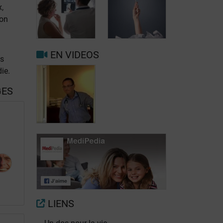
x,
mon
Cervicalgie,
dorsalgie,
Les drapeaux
lombalgie
jaunes
EN VIDEOS
es
ie.
GES
Quels
Les drapeaux
examens?
rouges
Maux de dos:
quelle prise en
charge?
LIENS