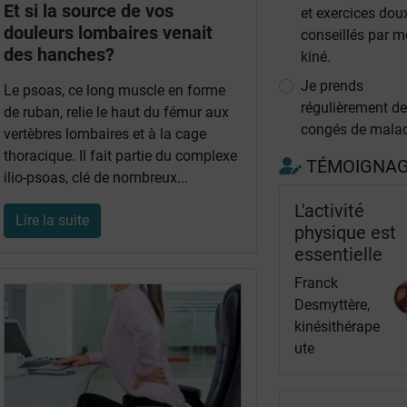
Et si la source de vos
et exercices dou
douleurs lombaires venait
conseillés par 
des hanches?
kiné.
Je prends
Le psoas, ce long muscle en forme
régulièrement d
de ruban, relie le haut du fémur aux
congés de malad
vertèbres lombaires et à la cage
thoracique. Il fait partie du complexe
TÉMOIGNA
ilio-psoas, clé de nombreux...
L'activité
Lire la suite
physique est
essentielle
Franck
Desmyttère,
kinésithérape
ute