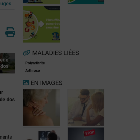
ouges
Fibrillation
auriculaire
Ménopause
MALADIES LIÉES
mède
Polyarthrite
 dos
Insuffisance
Arthrose
pancréatique
EN IMAGES
exocrine
ur
 de dos
ements