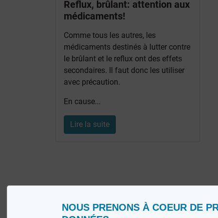
Reflux, brûlant: attention aux
médicaments!
Comme tous les autres, les
médicaments destinés à lutter contre
le brûlant et le reflux ont des effets
secondaires. Il faut donc les utiliser
avec précaution.
En cause...
Lire la suite
NOUS PRENONS À COEUR DE P