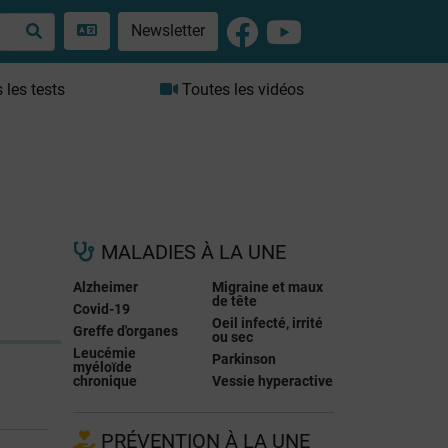
Newsletter
les tests
Toutes les vidéos
MALADIES À LA UNE
Alzheimer
Migraine et maux
de tête
Covid-19
Oeil infecté, irrité
Greffe d'organes
ou sec
Leucémie
Parkinson
myéloïde
chronique
Vessie hyperactive
PRÉVENTION À LA UNE