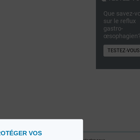
Que savez-v
sur le reflux
gastro-
œsophagien
TESTEZ-VOUS
ROTÉGER VOS