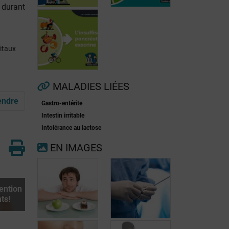
 durant
pitaux
Fibrillation
auriculaire
Ménopause
MALADIES LIÉES
ndre
Gastro-entérite
Insuffisance
Intestin irritable
pancréatique
Intolérance au lactose
exocrine
EN IMAGES
tention
ts!