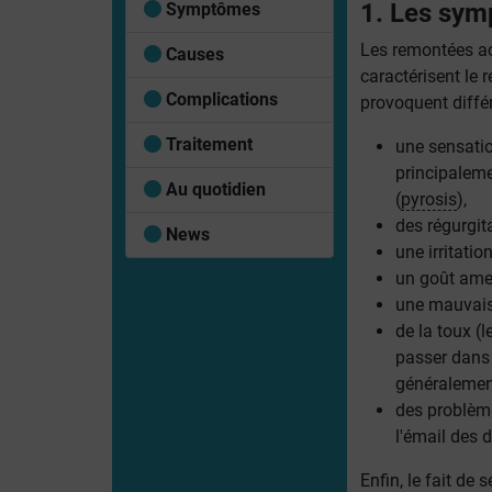
1. Les sym
Symptômes
Les remontées a
Causes
caractérisent le
Complications
provoquent diff
Traitement
une sensati
principalem
Au quotidien
(
pyrosis
),
des régurgit
News
une irritatio
un goût ame
une mauvais
de la toux (
passer dans 
généralement
des problème
l'émail des d
Enfin, le fait de