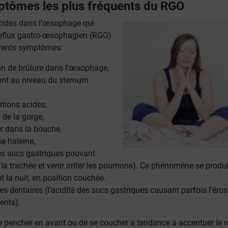
ptômes les plus fréquents du RGO
cides dans l'œsophage qui
 reflux gastro-œsophagien (RGO)
érents symptômes:
on de brûlure dans l'œsophage,
ent au niveau du sternum
ations acides,
n de la gorge,
r dans la bouche,
e haleine,
les sucs gastriques pouvant
la trachée et venir irriter les poumons). Ce phénomène se produi
 la nuit, en position couchée.
s dentaires (l'acidité des sucs gastriques causant parfois l'éros
ents).
 se pencher en avant ou de se coucher a tendance à accentuer le r