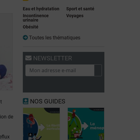
Eau et hydratation
Sport et santé
Incontinence
Voyages
urinaire
Obésité
Toutes les thématiques
NEWSLETTER
NOS GUIDES
t
ion de
eflux