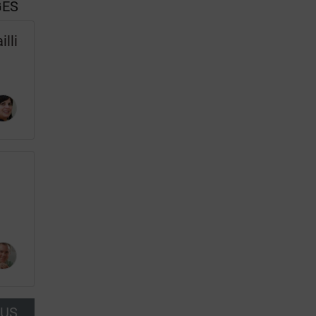
GES
illi
OUS