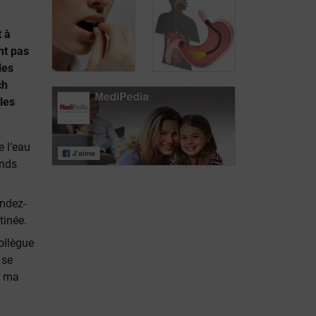
t à
Comment lutter
nt pas
contre le RGO
La chirurgie
les
au quotidien?
antireflux
ch
les
Les
médicaments:
Comment
e l’eau
une solution
diagnostiquer
contre le RGO
un RGO?
ends
ndez-
tinée.
collègue
 se
à ma