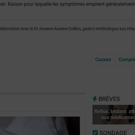
en. Raison pour laquelle les symptômes empirent généralement
collaboration avec le Dr Assene-Assene Collins, gastro-entérologue aux Hô
Causes
Compre
BRÈVES
Reflux, brûlant: at
aux médicamen
SONDAGE