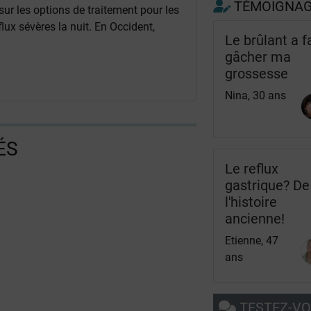
TÉMOIGNA
r les options de traitement pour les
ux sévères la nuit. En Occident,
Le brûlant a fa
gâcher ma
grossesse
Nina, 30 ans
ÉS
Le reflux
gastrique? De
l'histoire
ancienne!
Etienne, 47
ans
TESTEZ-V