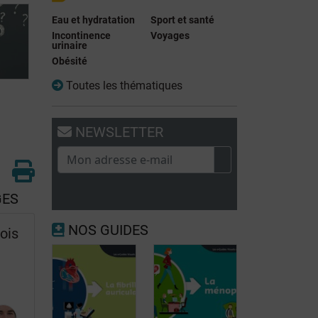
Eau et hydratation
Sport et santé
Incontinence
Voyages
urinaire
Obésité
Toutes les thématiques
NEWSLETTER
GES
NOS GUIDES
ois