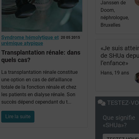
Janssen de
Doorn,
néphrologue,
Bruxelles
Syndrome hémolytique et
20 05 2015
urémique atypique
«Je suis attei
Transplantation rénale: dans
de SHUa depu
quels cas?
l’enfance»
La transplantation rénale constitue
Hans, 19 ans
une option en cas de défaillance
totale de la fonction rénale et chez
les patients en dialyse rénale. Son
TESTEZ-V
succès dépend cependant du t...
Lire la suite
Que signifie
«SHUa»?