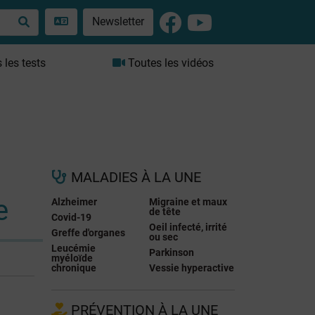
Newsletter
les tests
Toutes les vidéos
MALADIES À LA UNE
e
Alzheimer
Migraine et maux
de tête
Covid-19
Oeil infecté, irrité
Greffe d'organes
ou sec
Leucémie
Parkinson
myéloïde
chronique
Vessie hyperactive
PRÉVENTION À LA UNE