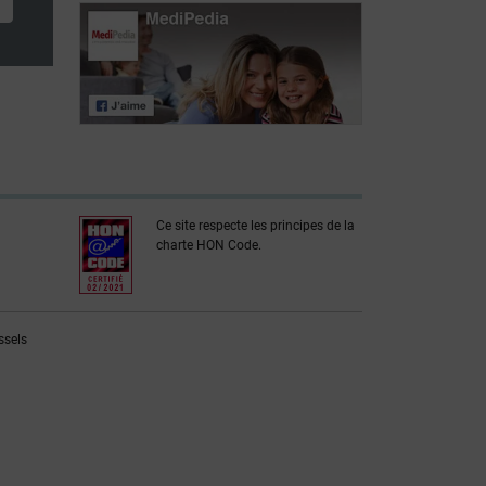
Diagnostic du
La
SHUa: biopsie
plasmathérapie
rénale et
pour traiter le
analyse
SHUa
génétique
Ce site respecte les principes de la
charte HON Code.
ssels