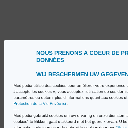
NOUS PRENONS À COEUR DE P
DONNÉES
Qui sommes nous ?
Glossa
Conditions d’Utilisation
Medip
Politique de Protection de la Vie privée
Medip
WIJ BESCHERMEN UW GEGEVE
Medipedia utilise des cookies pour améliorer votre expérience e
© Vi
J’accepte les cookies », vous acceptez l’utilisation de ces dern
paramètres ou obtenir plus d'informations quant aux cookies ut
Protection de la Vie Privée ici
.
----
Medipedia gebruikt cookies om uw ervaring en onze diensten te
cookies” te klikken, gaat u akkoord met het gebruik ervan. U ku
informatie verkrijgen over de gebruikte cookies door ons
“Belei