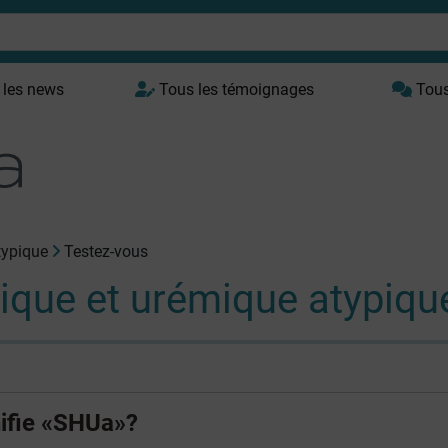
 les news
Tous les témoignages
Tous 
typique
Testez-vous
que et urémique atypiqu
nifie «SHUa»?