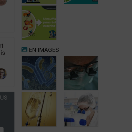
Fibrillation
auriculaire
Ménopause
nt
EN IMAGES
is
Insuffisance
pancréatique
exocrine
OUS
Éculizumab: un
anticorps
Transplantation
monocolanal
rénale: dans
contre le SHUa
quels cas?