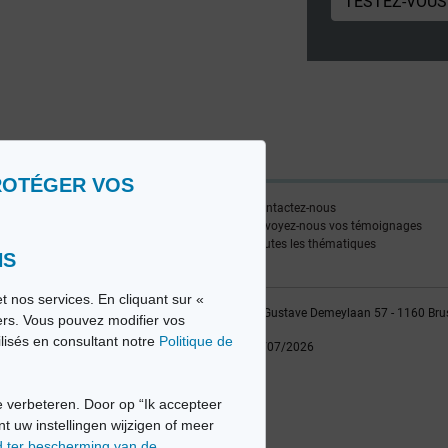
TESTEZ-VOUS
ROTÉGER VOS
ire
Contactez-nous
edia FR
Envoyez-nous vos témoignages
edia NL
Toutes les thématiques
NS
t nos services. En cliquant sur «
vio sa, 2014-2026 - Tous droits réservés | Avenue Gustave Demeylaan 57 - 1160 Bru
iers. Vous pouvez modifier vos
ilisés en consultant notre
Politique de
Dernière mise à jour: 22/07/2026
 verbeteren. Door op “Ik accepteer
nt uw instellingen wijzigen of meer
d ter bescherming van de