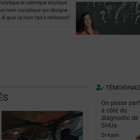
olytique et urémique atypique
 un nom compliqué qui désigne
 À quoi ce nom fait-il référence?
TÉMOIGNA
ÉS
On passe parf
à côté du
diagnostic de
SHUa
Dr Karin