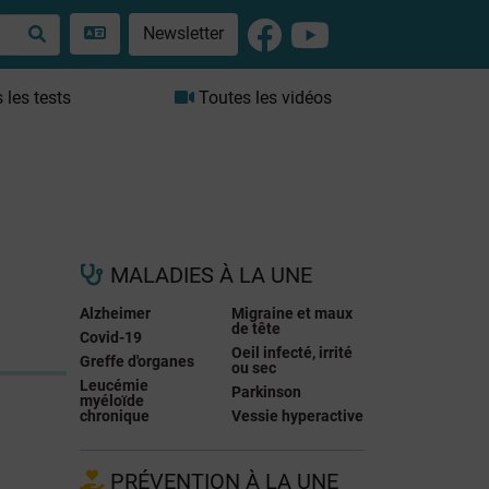
Newsletter
les tests
Toutes les vidéos
MALADIES À LA UNE
Alzheimer
Migraine et maux
de tête
Covid-19
Oeil infecté, irrité
Greffe d'organes
ou sec
Leucémie
Parkinson
myéloïde
chronique
Vessie hyperactive
PRÉVENTION À LA UNE