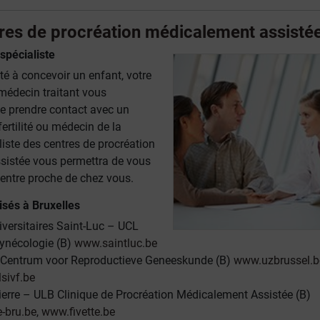
tres de procréation médicalement assisté
spécialiste
lté à concevoir un enfant, votre
édecin traitant vous
 prendre contact avec un
fertilité ou médecin de la
liste des centres de procréation
sistée vous permettra de vous
centre proche de chez vous.
isés à Bruxelles
iversitaires Saint-Luc – UCL
Gynécologie (B)
www.saintluc.be
- Centrum voor Reproductieve Geneeskunde (B)
www.uzbrussel.b
sivf.be
erre – ULB Clinique de Procréation Médicalement Assistée (B)
-bru.be
,
www.fivette.be