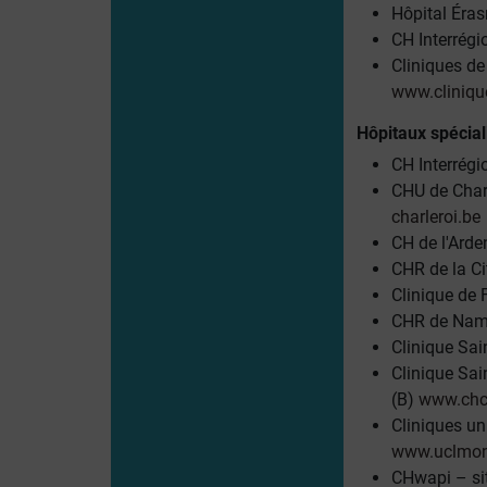
Hôpital Éras
CH Interrégi
Cliniques de
www.cliniqu
Hôpitaux spécial
CH Interrégi
CHU de Charl
charleroi.be
CH de l'Arden
CHR de la Ci
Clinique de 
CHR de Namu
Clinique Sai
Clinique Sain
(B)
www.chc
Cliniques un
www.uclmon
CHwapi – sit