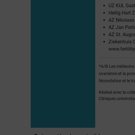
UZ KUL Gast
Heilig Hart Z
AZ Nikolaas 
AZ Jan Porta
AZ St. August
Ziekenhuis O
www.fertility
*A/B Les médecins d
ovarienne et la pon
fécondation et le t
Réalisé avec la col
Cliniques universita