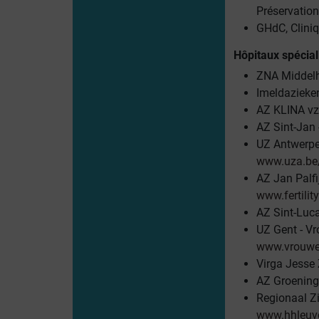
Préservation 
GHdC, Clini
Hôpitaux spécial
ZNA Middelh
Imeldazieken
AZ KLINA vzw
AZ Sint-Jan 
UZ Antwerpe
www.uza.be/f
AZ Jan Palfij
www.fertilit
AZ Sint-Luca
UZ Gent - Vr
www.vrouwen
Virga Jesse 
AZ Groening
Regionaal Zi
www.hhleuv