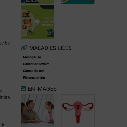
Fibrillation
auriculaire
Ménopause
ec.be
MALADIES LIÉES
Ménopause
Insuffisance
Cancer de l’ovaire
pancréatique
Cancer du col
exocrine
Fibrome utérin
EN IMAGES
e
rilité
 de