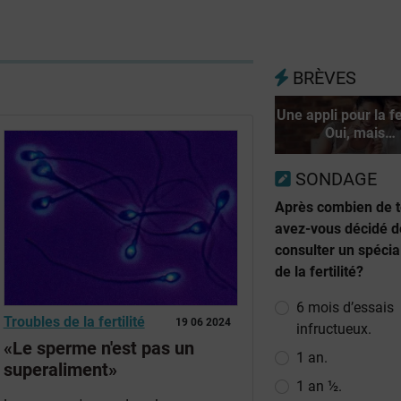
BRÈVES
Une appli pour la fe
Oui, mais…
SONDAGE
Après combien de 
avez-vous décidé d
consulter un spécia
de la fertilité?
6 mois d’essais
Troubles de la fertilité
19 06 2024
infructueux.
«Le sperme n'est pas un
1 an.
superaliment»
1 an ½.