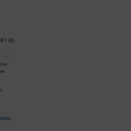
GIFT (B)
ation
 en
e,
ation