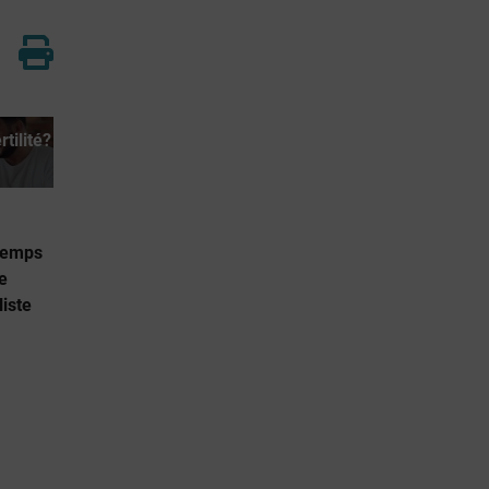
rtilité?
temps
e
liste