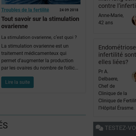
contre l’inferti
Troubles de la fertilité
24 09 2018
Anne-Marie,
Tout savoir sur la stimulation
42 ans
ovarienne
La stimulation ovarienne, c’est quoi ?
La stimulation ovarienne est un
Endométriose
traitement médicamenteux qui
infertilité sont
permet d’augmenter la production
elles liées?
par les ovaires du nombre de follic...
Pr A.
Delbaere,
Lire la suite
Chef de
Clinique de la
Clinique de Fertili
l’Hôpital Érasme.
ÉS
TESTEZ-V