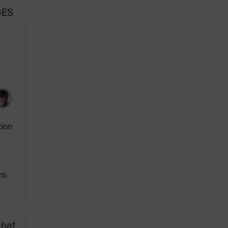
GES
a
tion
nt-
mbat