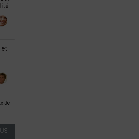
lité
 et
-
té de
OUS