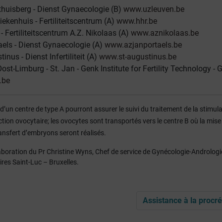
huisberg - Dienst Gynaecologie (B)
www.uzleuven.be
iekenhuis - Fertiliteitscentrum (A)
www.hhr.be
- Fertiliteitscentrum A.Z. Nikolaas (A)
www.aznikolaas.be
els - Dienst Gynaecologie (A)
www.azjanportaels.be
inus - Dienst Infertiliteit (A)
www.st-augustinus.be
ost-Limburg - St. Jan - Genk Institute for Fertility Technology - 
.be
’un centre de type A pourront assurer le suivi du traitement de la stimul
ction ovocytaire; les ovocytes sont transportés vers le centre B où la mise
ransfert d’embryons seront réalisés.
laboration du Pr Christine Wyns, Chef de service de Gynécologie-Andrologi
ires Saint-Luc – Bruxelles.
Assistance à la procré