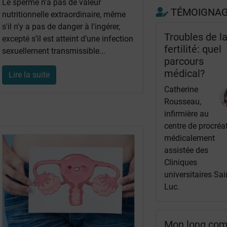
Le sperme n'a pas de valeur
TÉMOIGNA
nutritionnelle extraordinaire, même
s'il n'y a pas de danger à l'ingérer,
Troubles de l
excepté s’il est atteint d’une infection
fertilité: quel
sexuellement transmissible...
parcours
médical?
Lire la suite
Catherine
Rousseau,
infirmière au
centre de procréa
médicalement
assistée des
Cliniques
universitaires Sai
Luc.
Mon long co