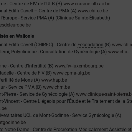
me - Centre de FIV de l'ULB (B)
www.erasme.ulb.ac.be
onal Edith Cavell – Centre de PMA (A)
www.chirec.be
 l’Europe - Service PMA (A) (Clinique Sainte-Élisabeth)
esdeleurope.be
isés en Wallonie
onal Edith Cavell (CHIREC) - Centre de
Fécondation
(B)
www.chir
eroi, Polyclinique - Consultation de Gynécologie (A)
www.chu-
ne - Centre d’Infertilité (B)
www.fiv-luxembourg.be
tadelle - Centre de FIV (B)
www.cpma-ulg.be
Fertilité de Mons (A)
www.hap.be
r - Service PMA (B)
www.chrn.be
nt-Pierre - Service de Gynécologie (A)
www.clinique-saint-pierre.b
t-Vincent - Centre Liégeois pour l’Étude et le Traitement de la Sté
.be
iversitaires UCL de Mont-Godinne - Service Gynécologie (A)
tgodinne.be
e Notre-Dame - Centre de Procréation Médicalement Assistée et