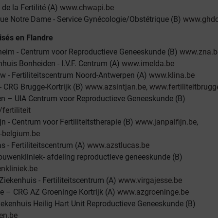
de la Fertilité (A)
www.chwapi.be
que Notre Dame - Service Gynécologie/Obstétrique (B)
www.ghdc
isés en Flandre
eim - Centrum voor Reproductieve Geneeskunde (B)
www.zna.b
huis Bonheiden - I.V.F. Centrum (A)
www.imelda.be
 - Fertiliteitscentrum Noord-Antwerpen (A)
www.klina.be
- CRG Brugge-Kortrijk (B)
www.azsintjan.be
,
www.fertiliteitbrugg
n – UIA Centrum voor Reproductieve Geneeskunde (B)
ertiliteit
n - Centrum voor Fertiliteitstherapie (B)
www.janpalfijn.be
,
y-belgium.be
s - Fertiliteitscentrum (A)
www.azstlucas.be
ouwenkliniek- afdeling reproductieve geneeskunde (B)
kliniek.be
Ziekenhuis - Fertiliteitscentrum (A)
www.virgajesse.be
e – CRG AZ Groeninge Kortrijk (A)
www.azgroeninge.be
ekenhuis Heilig Hart Unit Reproductieve Geneeskunde (B)
en.be