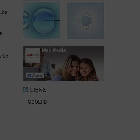
.be
Les centres de
procréation
e
médicalement
Le système
assistée
génital féminin
e.be
Les
inséminations
La fécondation
intra-utérines
in vitro (FIV)
(IIU)
LIENS
GGOLFB