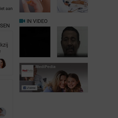
Kinesitherapie
iet aan
Diepe
in combinatie
breinstimulatie
met injecties
IN VIDEO
SSEN
Hoe wordt
dystonie
kzij
Botulinetoxine
vastgesteld?
e
Hemifaciale
spasme is een
Injecties van
van de vormen
botulinetoxine
van dystonie