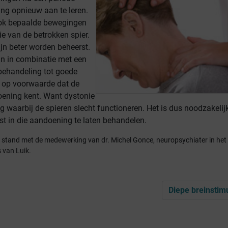
ng opnieuw aan te leren.
ook bepaalde bewegingen
ie van de betrokken spier.
jn beter worden beheerst.
an in combinatie met een
ehandeling tot goede
n, op voorwaarde dat de
oening kent. Want dystonie
g waarbij de spieren slecht functioneren. Het is dus noodzakeli
st in die aandoening te laten behandelen.
ot stand met de medewerking van dr. Michel Gonce, neuropsychiater in he
s van Luik.
Diepe breinstimu