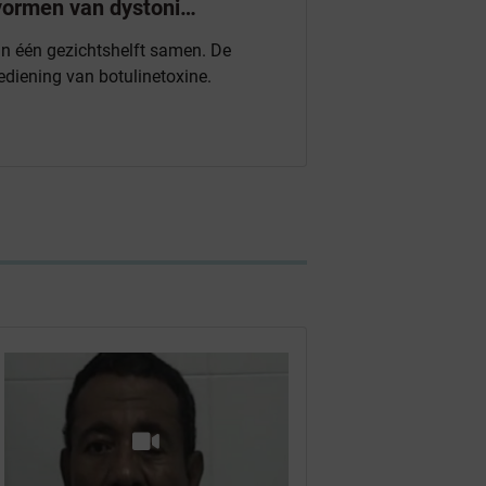
vormen van dystoni…
an één gezichtshelft samen. De
iening van botulinetoxine.