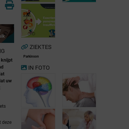
r
uik
Voorkamerfibrillatie
Menopauze
ZIEKTES
NG
Parkinson
 knijpt
Exocriene
nd
IN FOTO
pancreas-
Wat
insufficiëntie
dat uw
t
iets
at deze