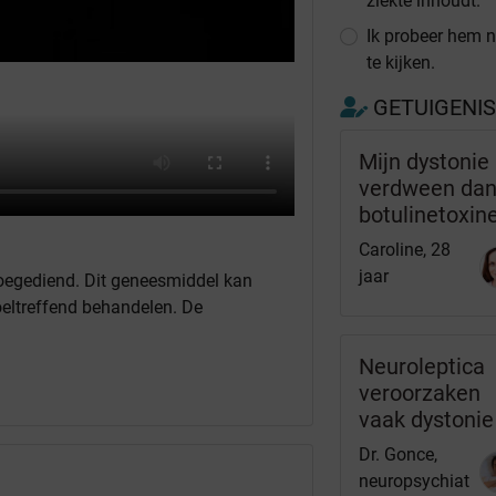
ziekte inhoudt.
Ik probeer hem n
te kijken.
GETUIGENI
Mijn dystonie
verdween dan
botulinetoxin
Caroline, 28
jaar
toegediend. Dit geneesmiddel kan
oeltreffend behandelen. De
Neuroleptica
veroorzaken
vaak dystonie
Dr. Gonce,
neuropsychiat