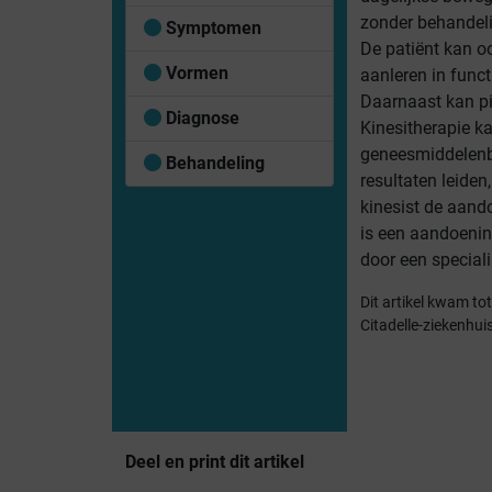
zonder behandeli
Symptomen
De patiënt kan 
Vormen
aanleren in funct
Daarnaast kan pi
Diagnose
Kinesitherapie k
geneesmiddelenb
Behandeling
resultaten leide
kinesist de aand
is een aandoenin
door een speciali
Dit artikel kwam t
Citadelle-ziekenhui
Deel en print dit artikel