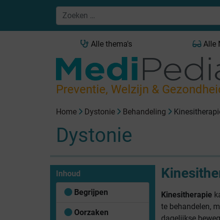
Alle thema's
Alle
Preventie, Welzijn & Gezondhei
Home
Dystonie
Behandeling
Kinesitherapi
Dystonie
Kinesithe
Inhoud
Begrijpen
Kinesitherapie
ka
te behandelen, 
Oorzaken
dagelijkse beweg