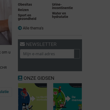
Obesitas
Urine-
incontinentie
Reizen
Water en
Sport en
hydratatie
gezondheid
Alle thema's
NEWSLETTER
jk om u
t CHR
ONZE GIDSEN
latie