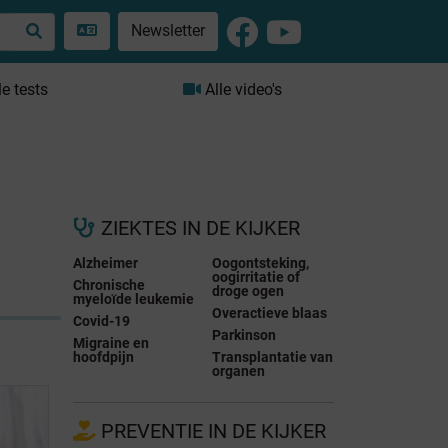
Newsletter
le tests
Alle video's
ZIEKTES IN DE KIJKER
Alzheimer
Oogontsteking,
oogirritatie of
Chronische
droge ogen
myeloïde leukemie
Overactieve blaas
Covid-19
Parkinson
Migraine en
hoofdpijn
Transplantatie van
organen
PREVENTIE IN DE KIJKER