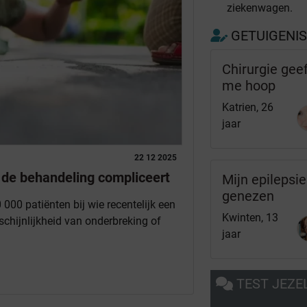
ziekenwagen.
GETUIGENI
Chirurgie gee
me hoop
Katrien, 26
jaar
22 12 2025
e de behandeling compliceert
Mijn epilepsie
genezen
 000 patiënten bij wie recentelijk een
Kwinten, 13
chijnlijkheid van onderbreking of
jaar
TEST JEZE