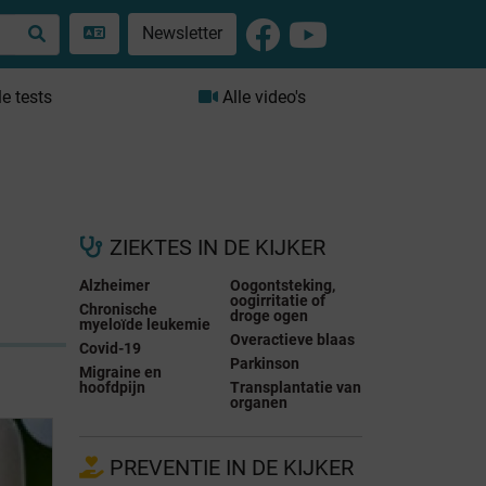
Newsletter
le tests
Alle video's
ZIEKTES IN DE KIJKER
Alzheimer
Oogontsteking,
oogirritatie of
Chronische
droge ogen
myeloïde leukemie
Overactieve blaas
Covid-19
Parkinson
Migraine en
hoofdpijn
Transplantatie van
organen
PREVENTIE IN DE KIJKER