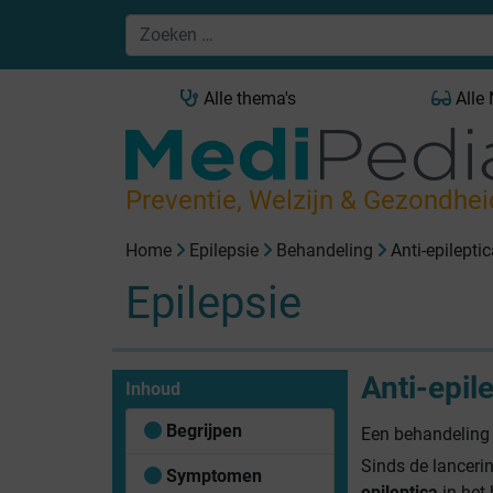
Alle thema's
Alle
Preventie, Welzijn & Gezondhei
Home
Epilepsie
Behandeling
Anti-epilepti
Epilepsie
Anti-epil
Inhoud
Begrijpen
Een behandeling
Sinds de lanceri
Symptomen
epileptica
in het