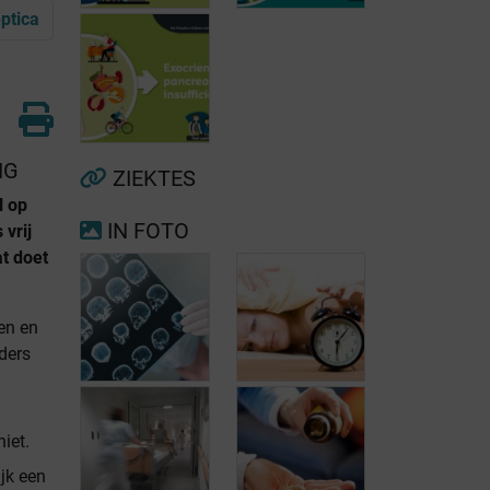
ptica
Voorkamerfibrillatie
Menopauze
NG
ZIEKTES
l op
IN FOTO
vrij
Exocriene
t doet
pancreas-
insufficiëntie
en en
ders
iet.
ijk een
Risicofactoren