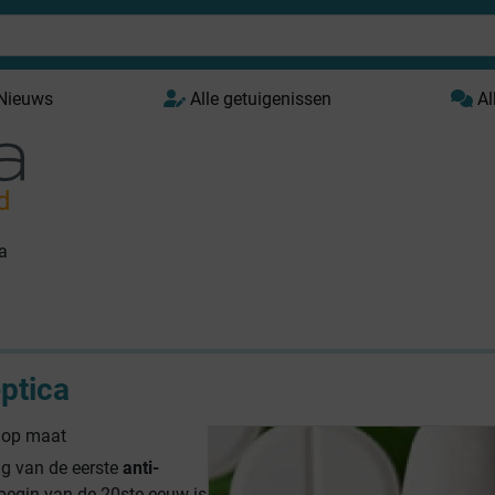
 Nieuws
Alle getuigenissen
Al
d
ca
eptica
 op maat
ng van de eerste
anti-
 begin van de 20ste eeuw is