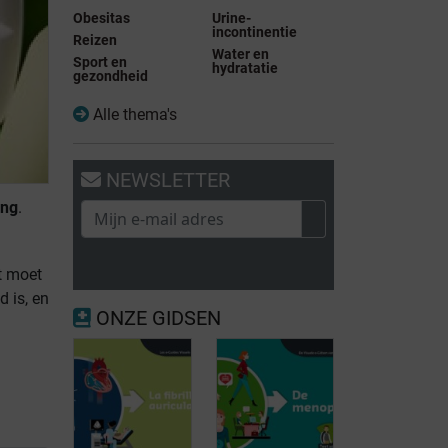
Obesitas
Urine-
incontinentie
Reizen
Water en
Sport en
hydratatie
gezondheid
Alle thema's
NEWSLETTER
ing
.
t moet
 is, en
ONZE GIDSEN