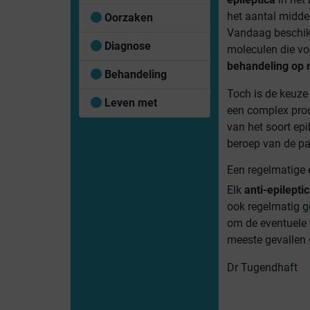
het aantal middel
Oorzaken
Vandaag beschik
Diagnose
moleculen die vo
behandeling op 
Behandeling
Toch is de keuze
Leven met
een complex proc
van het soort epil
beroep van de pa
Een regelmatige 
Elk
anti-epilepti
ook regelmatig g
om de eventuele
meeste gevallen
Dr Tugendhaft