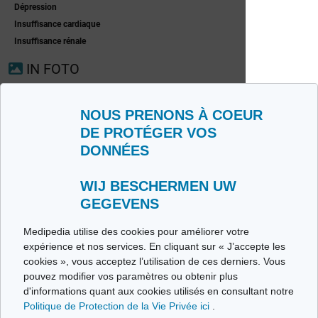
Dépression
Insuffisance cardiaque
Exocriene pancreas-
Insuffisance rénale
insufficiëntie
IN FOTO
NOUS PRENONS À COEUR
DE PROTÉGER VOS
DONNÉES
WIJ BESCHERMEN UW
GEGEVENS
Medipedia utilise des cookies pour améliorer votre
expérience et nos services. En cliquant sur « J’accepte les
cookies », vous acceptez l’utilisation de ces derniers. Vous
pouvez modifier vos paramètres ou obtenir plus
Syndrome de Hunter
Patiëntenverenigingen
d'informations quant aux cookies utilisés en consultant notre
Politique de Protection de la Vie Privée ici
.