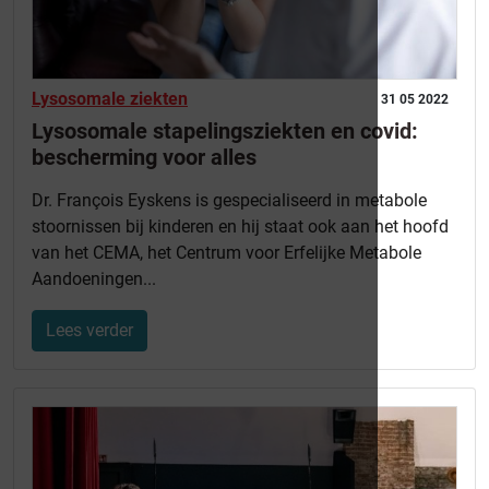
Lysosomale ziekten
31 05 2022
Lysosomale stapelingsziekten en covid:
bescherming voor alles
Dr. François Eyskens is gespecialiseerd in metabole
stoornissen bij kinderen en hij staat ook aan het hoofd
van het CEMA, het Centrum voor Erfelijke Metabole
Aandoeningen...
Lees verder