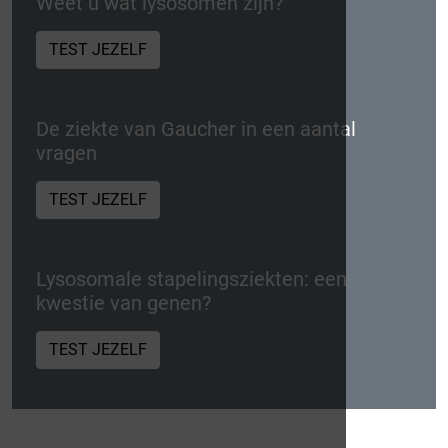
Weet u wat lysosomen zijn?
TEST JEZELF
De ziekte van Gaucher in een aantal
vragen
TEST JEZELF
Lysosomale stapelingsziekten: een
kwestie van genen?
TEST JEZELF