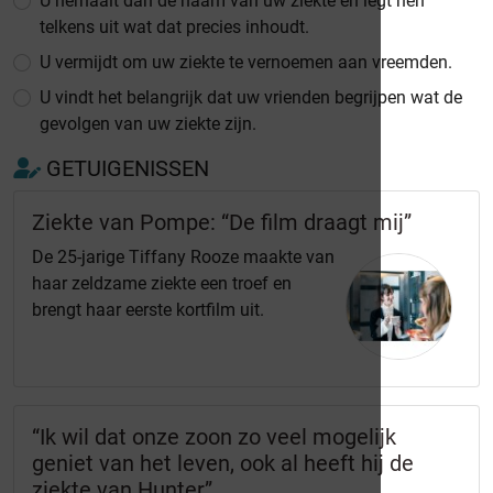
U herhaalt dan de naam van uw ziekte en legt hen
telkens uit wat dat precies inhoudt.
U vermijdt om uw ziekte te vernoemen aan vreemden.
U vindt het belangrijk dat uw vrienden begrijpen wat de
gevolgen van uw ziekte zijn.
GETUIGENISSEN
Ziekte van Pompe: “De film draagt mij”
De 25-jarige Tiffany Rooze maakte van
haar zeldzame ziekte een troef en
brengt haar eerste kortfilm uit.
“Ik wil dat onze zoon zo veel mogelijk
geniet van het leven, ook al heeft hij de
ziekte van Hunter”