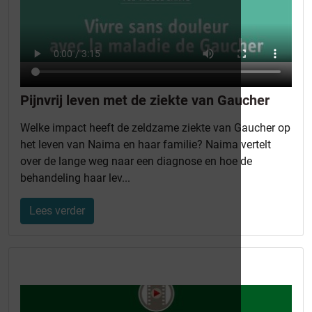
Pijnvrij leven met de ziekte van Gaucher
Welke impact heeft de zeldzame ziekte van Gaucher op
het leven van Naima en haar familie? Naima vertelt
over de lange weg naar een diagnose en hoe de
behandeling haar lev...
Lees verder