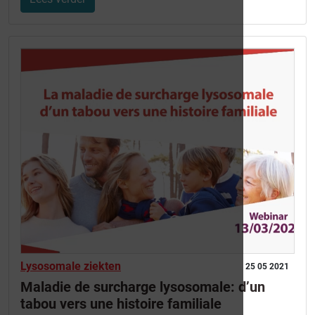
Lysosomale ziekten
25 05 2021
Maladie de surcharge lysosomale: d’un
tabou vers une histoire familiale