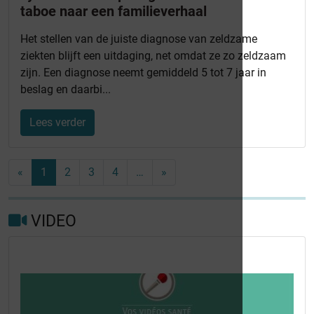
taboe naar een familieverhaal
Het stellen van de juiste diagnose van zeldzame
ziekten blijft een uitdaging, net omdat ze zo zeldzaam
zijn. Een diagnose neemt gemiddeld 5 tot 7 jaar in
beslag en daarbi...
Lees verder
«
1
2
3
4
…
»
VIDEO