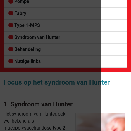
Pompe
Fabry
Type 1-MPS
Syndroom van Hunter
Behandeling
Nuttige links
Focus op het syndroom van Hunter
1. Syndroom van Hunter
Het syndroom van Hunter, ook
wel bekend als
mucopolysaccharidose type 2