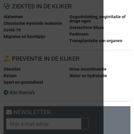
ZIEKTES IN DE KIJKER
Alzheimer
Oogontsteking, oogirritatie of
droge ogen
Chronische myeloïde leukemie
Overactieve blaas
Covid-19
Parkinson
Migraine en hoofdpijn
Transplantatie van organen
PREVENTIE IN DE KIJKER
Obesitas
Urine-incontinentie
Reizen
Water en hydratatie
Sport en gezondheid
Alle thema's
NEWSLETTER