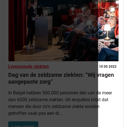
Lysosomale ziekten
10 05 2022
Dag van de zeldzame ziekten: “Wij vragen
aangepaste zorg”
In België hebben 500.000 personen één van de meer
dan 6000 zeldzame ziekten. Uit enquêtes blijkt dat
mensen die door zo’n zeldzame ziekte worden
getroffen vaak pas een di...
Lees verder