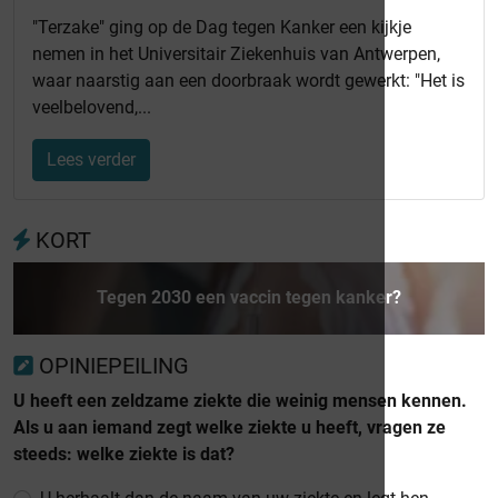
"Terzake" ging op de Dag tegen Kanker een kijkje
nemen in het Universitair Ziekenhuis van Antwerpen,
waar naarstig aan een doorbraak wordt gewerkt: "Het is
veelbelovend,...
Lees verder
KORT
Tegen 2030 een vaccin tegen kanker?
OPINIEPEILING
U heeft een zeldzame ziekte die weinig mensen kennen.
Als u aan iemand zegt welke ziekte u heeft, vragen ze
steeds: welke ziekte is dat?