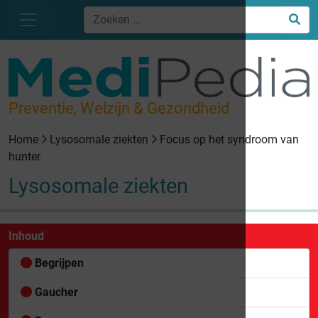
Preventie, Welzijn & Gezondheid
Home
Lysosomale ziekten
Focus op het syndroom van
hunter
Lysosomale ziekten
Inhoud
Begrijpen
Gaucher