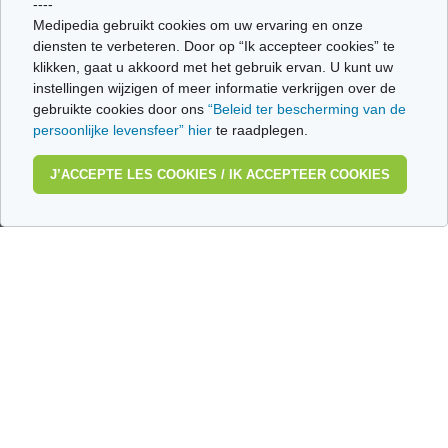
----
IN VIDEO
Medipedia gebruikt cookies om uw ervaring en onze
diensten te verbeteren. Door op “Ik accepteer cookies” te
klikken, gaat u akkoord met het gebruik ervan. U kunt uw
Drie vormen van de
instellingen wijzigen of meer informatie verkrijgen over de
Ziekte van Gaucher
ziekte van Gaucher
gebruikte cookies door ons
“Beleid ter bescherming van de
persoonlijke levensfeer” hier
te raadplegen.
J’ACCEPTE LES COOKIES / IK ACCEPTEER COOKIES
Pijnvrij leven met
Enzymtherapie: een
de ziekte van
behandelingsdag
Gaucher
met Dany
De gevolgen van de
ziekte van Pompe
Ziekte van Fabry:
voor een jonge
onzichtbare