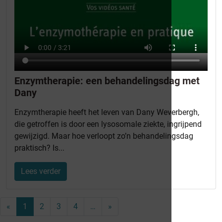
Enzymtherapie: een behandelingsdag met
Dany
Enzymtherapie heeft het leven van Dany Weverbergh,
die getroffen is door een lysosomale ziekte, ingrijpend
gewijzigd. Maar hoe verloopt zo’n behandelingsdag
praktisch? Is...
Lees verder
«
1
2
3
4
…
»