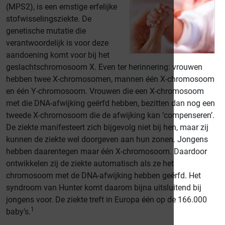
(MPS2), is een ernstige erfelijke
stofwisselingsziekte. De
genetische mutatie die
verantwoordelijk is voor deze
aandoening komt voor bij het
geslachtschromosoom X. Even ter herinnering: vrouwen
hebben twee X-chromosomen, mannen één X-chromosoom
en één Y-chromosoom. Vrouwen die een X-chromosoom
met die DNA-afwijking geërfd hebben, bezitten dan nog een
tweede X-chromosoom die de afwijking kan ‘compenseren’.
De ziekte manifesteert zich bijgevolg niet bij hen, maar zij
kunnen de ziekte wel doorgeven aan hun zonen. Jongens
hebben daarentegen maar één X-chromosoom. Daardoor
ontwikkelen zij de ziekte automatisch als ze het
chromosoom met de DNA-afwijking hebben geërfd. Het
syndroom van Hunter komt daarom bijna uitsluitend bij
jongens voor. De ziekte treft in Europa één op de 166.000
1
baby’s.