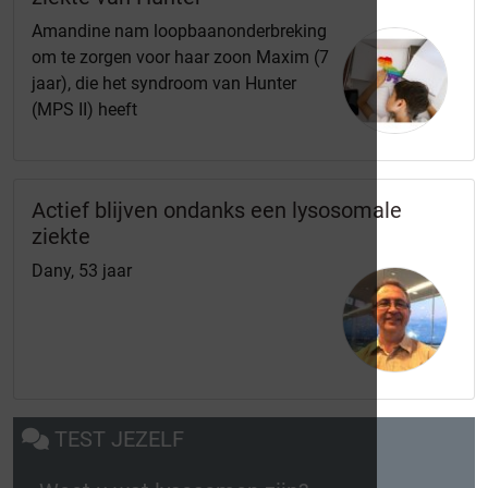
Amandine nam loopbaanonderbreking
om te zorgen voor haar zoon Maxim (7
jaar), die het syndroom van Hunter
(MPS II) heeft
Actief blijven ondanks een lysosomale
ziekte
Dany, 53 jaar
TEST JEZELF