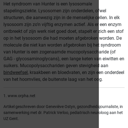
Het syndroom van Hunter is een lysosomale
stapelingsziekte
. Lysosomen
zijn onderdelen, ofwel
structuren, die aanwezig zijn in de menselijke cellen. In elk
lysosoom zijn zo’n vijftig enzymen actief. Als er een enzym
ontbreekt of zijn werk niet goed doet, stapelt er zich een stof
op in het lysosoom die had moeten afgebroken worden. De
molecule die niet kan worden afgebroken bij het syndroom
van Hunter is een zogenaamde mucopolysaccharide (of
GAG - glycosaminoglycans), een lange keten van eiwitten en
suikers. Mucopolysacchariden geven stevigheid aan
bindweefsel
, kraakbeen en bloedvaten, en zijn een onderdeel
van het hoornvlies, de buitenste laag van het oog.
1. www.orpha.net
Artikel geschreven door Geneviève Ostyn, gezondheidsjournaliste, in
samenwerking met dr. Patrick Verloo, pediatrisch neuroloog aan het
UZ Gent.